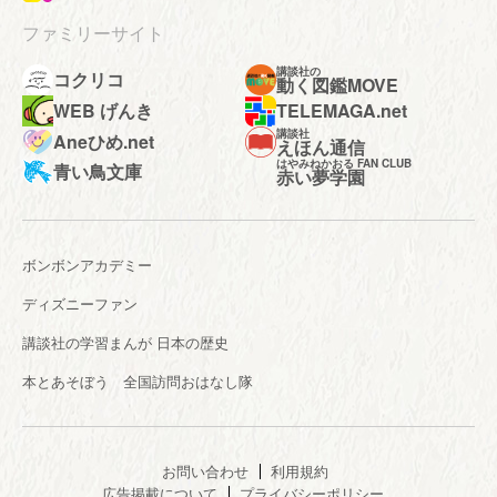
ファミリーサイト
講談社の
コクリコ
動く図鑑MOVE
WEB げんき
TELEMAGA.net
講談社
Aneひめ.net
えほん通信
はやみねかおる FAN CLUB
青い鳥文庫
赤い夢学園
ボンボンアカデミー
ディズニーファン
講談社の学習まんが 日本の歴史
本とあそぼう 全国訪問おはなし隊
お問い合わせ
利用規約
広告掲載について
プライバシーポリシー