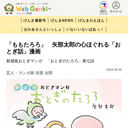
マイページ
講談社
コクリコ
げんき最新号
げんきNEWS
げんきのえほん
おかあさんといっしょ
いないいないばあっ！
「ももたろろ」 矢部太郎の心ほぐれる「お
とぎ話」漫画
新感覚おとぎマンガ 「おとぎのたろろ」第七話
2024.08.29
芸人・マンガ家:
矢部 太郎