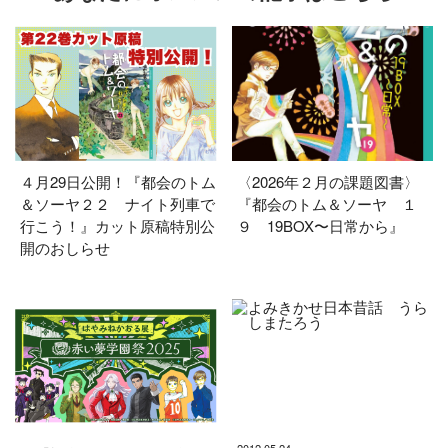
４月29日公開！『都会のトム
〈2026年２月の課題図書〉
＆ソーヤ２２ ナイト列車で
『都会のトム＆ソーヤ １
行こう！』カット原稿特別公
９ 19BOX〜日常から』
開のおしらせ
2012.05.24