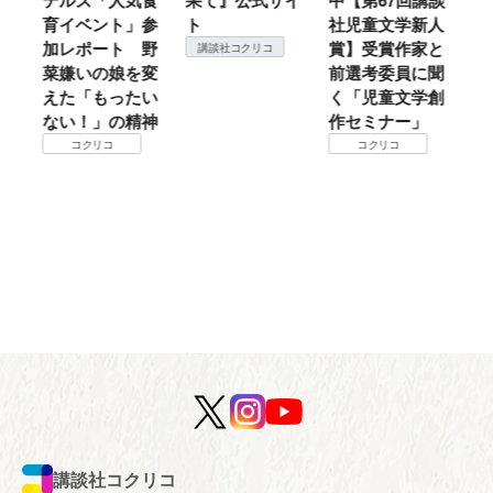
人気食
果て』公式サイ
中【第67回講談
地方では温
ト」参
ト
社児童文学新人
暖？ 本当のと
ト 野
賞】受賞作家と
ころは仙台に来
講談社コクリコ
娘を変
前選考委員に聞
て検証すべし！
ったい
く「児童文学創
コクリコ
の精神
作セミナー」
コクリコ
講談社コクリコ