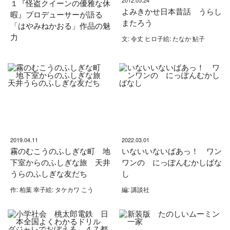
１『怪盗クイーンの優雅な休
よみきかせ日本昔話 うらし
暇』プロデューサーが語る
またろう
「はやみねかおる」作品の魅
力
文: 令丈 ヒロ子絵: たなか 鮎子
2019.04.11
2022.03.01
霧のむこうのふしぎな町 地
いないいないばあっ！ ワン
下室からのふしぎな旅 天井
ワンの にっぽんむかしばな
うらのふしぎな友だち
し
作: 柏葉 幸子絵: タケカワ こう
編: 講談社