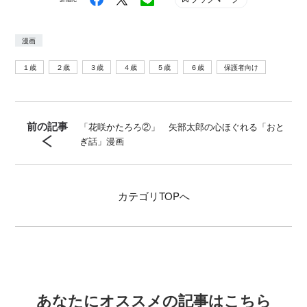
漫画
１歳
２歳
３歳
４歳
５歳
６歳
保護者向け
前の記事
「花咲かたろろ②」 矢部太郎の心ほぐれる「おと
ぎ話」漫画
カテゴリ
TOPへ
あなたにオススメの記事はこちら