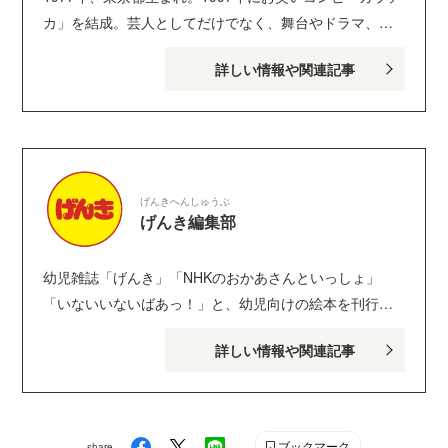
カ」を結成。芸人としてだけでなく、舞台やドラマ、映
画で俳優としても活躍している。 マンガの代表作として
詳しい情報や関連記事
『大家さんと僕』『ぼくのお父さん』（ともに新潮
社）、『楽屋のトナくん』（講談社）、『マンガ ぼけ日
和』（かんき出版）、『プレゼントでできている』（新
潮社）などがある。2025年６月、最新作『ご自愛さん』
（PHP研究所）が発売。
げんきへんしゅうぶ
げんき編集部
幼児雑誌「げんき」「NHKのおかあさんといっしょ」
「いないいないばあっ！」と、幼児向けの絵本を刊行し
ている講談社げんき編集部のサイトです。１・２・３歳
詳しい情報や関連記事
のお子さんがいるパパ・ママを中心に、おもしろくて役
に立つ子育てや絵本の情報が満載！ Instagram :
genki_magazine Twitter : @kodanshagenki LINE :
@genki
ブックマーク
share