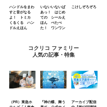
まわ
いないいないば
こけしぞろぞろ
ＭＲ．ＭＥＮ
る
あっ！ はじめ
ＬＩＴＴＬＥ
ミカ
ての シールえ
ＭＩＳＳ やさ
ハン
ほん ぺたぺ
しいって なあ
た！ ワンワン
に Ｂｅ Ｋｉ
ｎｄ
コクリコ ファミリー
人気の記事・特集
急ホ
『神の蝶、舞う
アーカイブ配信
仙台の冬は東北