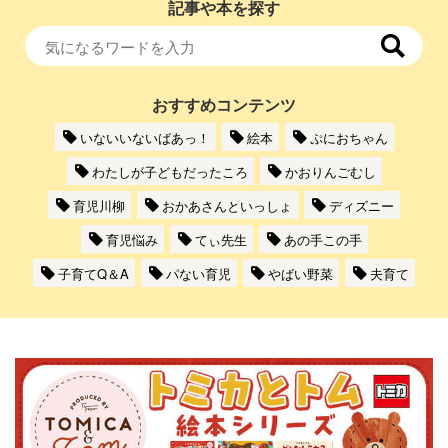
記事や本を探す
おすすめコンテンツ
いないいないばあっ！
絵本
ぷにおちゃん
わたしが子どもだったころ
かおりんごむし
育児川柳
おかあさんといっしょ
ディズニー
育児悩み
てぃ先生
あの手この手
子育てQ＆A
パない育児
やばい野菜
夫育て