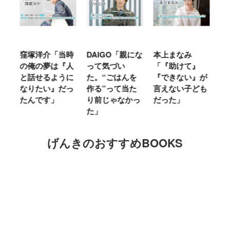
当時
DAIGO「親にな
本上まなみ
千原せいじ「子
『人
って気づい
「『助けて』
育ては自分のイ
うに
た。“ごはんを
『できない』が
ヤな面に直面す
だっ
作る”って当た
言えない子ども
ることが多かっ
り前じゃなかっ
だった」
た」
た」
げんきのおすすめBOOKS