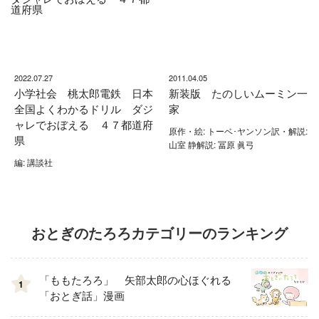
2022.07.27
2011.04.05
小学社会 桃太郎電鉄 日本
新装版 たのしいムーミン一
全国よくわかるドリル ダジ
家
ャレでおぼえる ４７都道府
原作・絵: トーベ･ヤンソン訳・解説:
県
山室 静解説: 冨原 眞弓
編: 講談社
おとぎのたろろカテゴリーのランキング
「ももたろろ」 矢部太郎の心ほぐれる
1
「おとぎ話」漫画