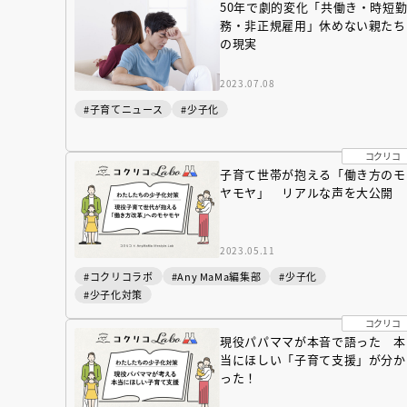
50年で劇的変化「共働き・時短
務・非正規雇用」休めない親たち
の現実
2023.07.08
#子育てニュース
#少子化
コクリコ
子育て世帯が抱える「働き方のモ
ヤモヤ」 リアルな声を大公開
2023.05.11
#コクリコラボ
#Any MaMa編集部
#少子化
#少子化対策
コクリコ
現役パパママが本音で語った 本
当にほしい「子育て支援」が分か
った！