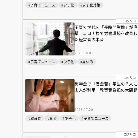
#子育てニュース
#少子化
#少子化対策
コクリコ
子育て世代を「長時間労働」が直
撃 コロナ禍で労働環境を改善し
た経営者の本音
2023.08.01
#子育てニュース
#少子化
#夏休み
コクリコ
奨学金で「借金苦」学生の２人に
１人が利用 教育費負担の大問題
『NO.６再会』
2023.07.20
イト ＃４ 20
#教育費
#お金
#少子化
#子育てニュース
2025.02.17
コクリコ