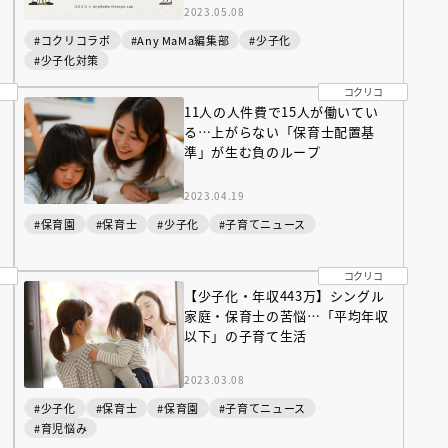
2023.05.08
#コクリコラボ
#Any MaMa編集部
#少子化
#少子化対策
コクリコ
11人の人件費で15人が働いてい
る…上がらない「保育士配置基
準」が生む負のループ
2023.04.19
#保育園
#保育士
#少子化
#子育てニュース
コクリコ
【少子化・年収443万】シングル
家庭・保育士の苦悩…「平均年収
以下」の子育て生活
2023.03.08
#少子化
#保育士
#保育園
#子育てニュース
#育児悩み