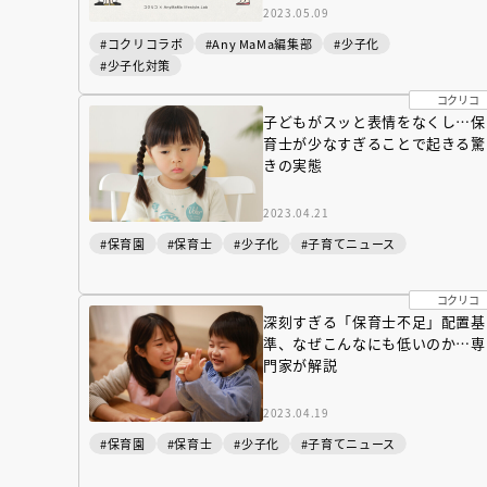
2023.05.09
#コクリコラボ
#Any MaMa編集部
#少子化
#少子化対策
コクリコ
子どもがスッと表情をなくし…保
育士が少なすぎることで起きる驚
きの実態
2023.04.21
#保育園
#保育士
#少子化
#子育てニュース
コクリコ
深刻すぎる「保育士不足」配置基
準、なぜこんなにも低いのか…専
門家が解説
2023.04.19
#保育園
#保育士
#少子化
#子育てニュース