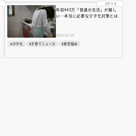
コクリコ
年収443万「普通の生活」が厳し
い…本当に必要な少子化対策とは
2023.02.16
#少子化
#子育てニュース
#育児悩み
えほん通信
ンライン
会員限定
オンライン
ブ配信中】講談社絵本新
アーカイブ配信中【第67回講