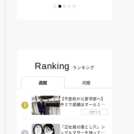
Ranking
ランキング
週間
月間
【不登校から医学部へ】
中２で成績はオール１
「昼夜逆転」したわが子
コクリコ
を”夜遊び”に連れ出した
母の気づき
「正社員の落とし穴」シ
ングルマザーを待ってい