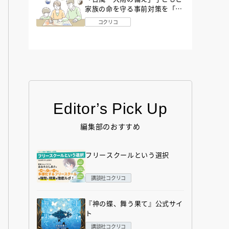
家族の命を守る事前対策を「防
災アドバイザー」が解説
コクリコ
Editor’s Pick Up
編集部のおすすめ
フリースクールという選択
講談社コクリコ
『神の蝶、舞う果て』公式サイ
ト
講談社コクリコ