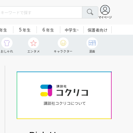
マイページ
5
6
中学生~
保護者向け
年生
年生
年生
おしゃれ
エンタメ
キャラクター
漫画