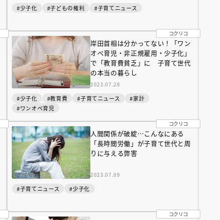
#少子化
#子どもの権利
#子育てニュース
コクリコ
岸田首相は分かってない！「ワン
オペ育児・非正規雇用・少子化」
で「教育費貧乏」に 子育て世代
の本当の暮らし
2023.07.28
#少子化
#教育費
#子育てニュース
#家計
#ワンオペ育児
コクリコ
人間関係が破綻…こんなにある
「長時間労働」が子育て世代と周
りに与える弊害
（あさのあつこ）特設サ
フリースクールという選択
2023.07.09
26年９月30日発売決定！
#子育てニュース
#少子化
2026.03.31
コクリコ