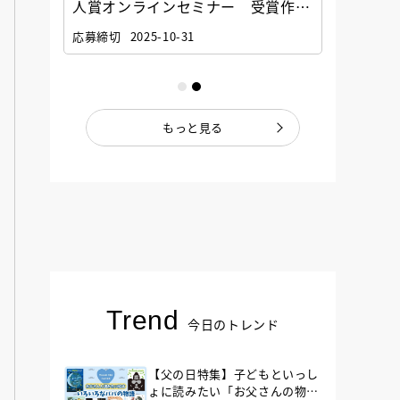
選考委
人賞オンラインセミナー 受賞作家
童文学
ナー」
と担当編集者が語る「絵本創作実践
員に聞
応募締切
2025-10-31
講座」
もっと見る
Trend
今日のトレンド
【父の日特集】子どもといっし
ょに読みたい「お父さんの物