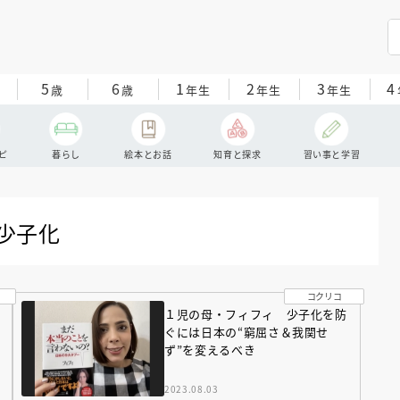
5
6
1
2
3
4
歳
歳
年生
年生
年生
ピ
暮らし
絵本とお話
知育と探求
習い事と学習
#少子化
コクリコ
１児の母・フィフィ 少子化を防
ぐには日本の“窮屈さ＆我関せ
ず”を変えるべき
2023.08.03