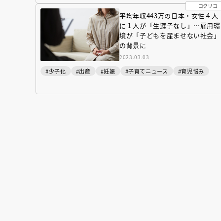
コクリコ
平均年収443万の日本・女性４人
に１人が「生涯子なし」…雇用環
境が「子どもを産ませない社会」
の背景に
2023.03.03
#少子化
#出産
#妊娠
#子育てニュース
#育児悩み
会員限定
オ
【アーカイ