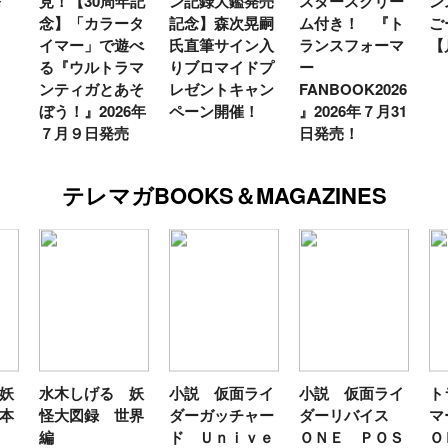
発
見！【30周年記
ン記録大鑑発売
スタースクリー
ン
念】「カラータ
記念】森次晃嗣
ム付き！ 『ト
ご
イマー」で遊べ
氏直筆サイン入
ランスフォーマ
【
る『ウルトラマ
りブロマイドプ
ー
ンティガとあそ
レゼントキャン
FANBOOK2026
ぼう！』2026年
ペーン開催！
』2026年７月31
７月９日発売
日発売！
テレマガBOOKS＆MAGAZINES
妖
水木しげる 妖
小説 仮面ライ
小説 仮面ライ
ト
本
怪大図録 世界
ダーガッチャー
ダーリバイス
マ
編
ド Ｕｎｉｖｅ
ＯＮＥ ＰＯＳ
Ｏ