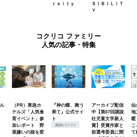
ｒｓｉｔｙ
ＳＩＢＩＬＩＴ
Ｙ
コクリコ ファミリー
人気の記事・特集
ル
（PR）東急ホ
『神の蝶、舞う
アーカイブ配信
仙
テルズ「人気食
果て』公式サイ
中【第67回講談
地
育イベント」参
ト
社児童文学新人
暖
加レポート 野
賞】受賞作家と
こ
講談社コクリコ
菜嫌いの娘を変
前選考委員に聞
て