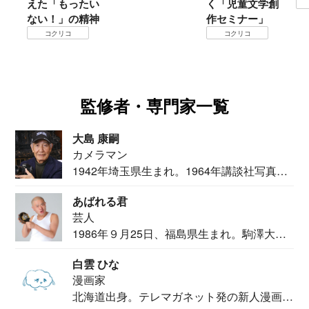
えた「もったい
く「児童文学創
ない！」の精神
作セミナー」
コクリコ
コクリコ
監修者・専門家一覧
大島 康嗣
カメラマン
1942年埼玉県生まれ。1964年講談社写真部
カメ...
あばれる君
芸人
1986年９月25日、福島県生まれ。駒澤大学
法学部...
白雲 ひな
漫画家
北海道出身。テレマガネット発の新人漫画