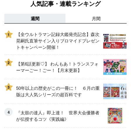
人気記事・連載ランキング
週間
月間
【全ウルトラマン記録大鑑発売記念】森次
1
晃嗣氏直筆サイン入りブロマイドプレゼン
トキャンペーン開催！
2
【第6話更新♡】 わんもあ！トランスフォ
ーマーごー！ごー！【月末更新】
3
50年以上の歴史がこの一冊に！ ６月の重
版は大人気シリーズの超百科です
『太鼓の達人』即上達！ 世界大会優勝者
が伝授するコツ《実践編》