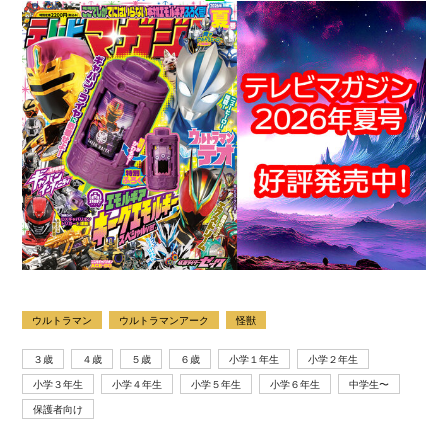
ウルトラマン
ウルトラマンアーク
怪獣
３歳
４歳
５歳
６歳
小学１年生
小学２年生
小学３年生
小学４年生
小学５年生
小学６年生
中学生〜
保護者向け