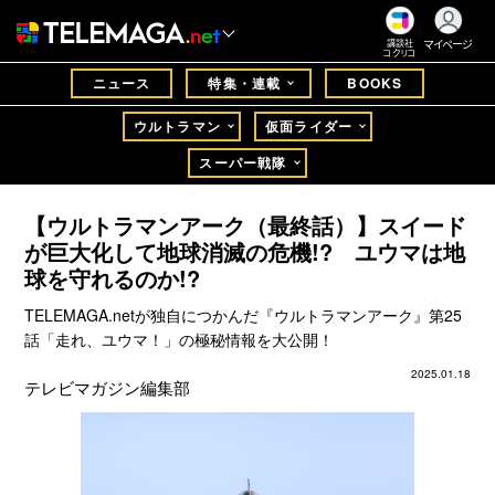
マイページ
講談社
コクリコ
ニュース
特集・連載
BOOKS
ウルトラマン
仮面ライダー
スーパー戦隊
【ウルトラマンアーク（最終話）】スイード
が巨大化して地球消滅の危機!? ユウマは地
球を守れるのか!?
TELEMAGA.netが独自につかんだ『ウルトラマンアーク』第25
話「走れ、ユウマ！」の極秘情報を大公開！
2025.01.18
テレビマガジン編集部