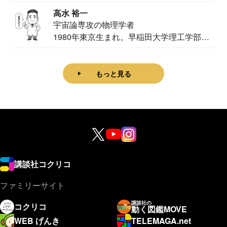
家。2020...
高水 裕一
宇宙論専攻の物理学者
1980年東京生まれ。早稲田大学理工学部物
理学科卒...
もっと見る
講談社コクリコ
ファミリーサイト
講談社の
コクリコ
動く図鑑MOVE
WEB げんき
TELEMAGA.net