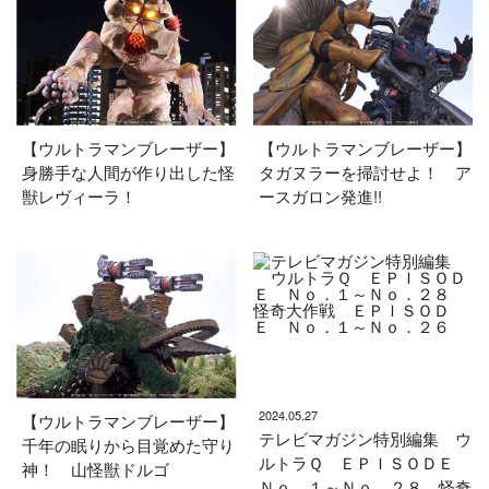
【ウルトラマンブレーザー】
【ウルトラマンブレーザー】
身勝手な人間が作り出した怪
タガヌラーを掃討せよ！ ア
獣レヴィーラ！
ースガロン発進!!
2024.05.27
【ウルトラマンブレーザー】
テレビマガジン特別編集 ウ
千年の眠りから目覚めた守り
ルトラＱ ＥＰＩＳＯＤＥ
神！ 山怪獣ドルゴ
Ｎｏ．１～Ｎｏ．２８ 怪奇