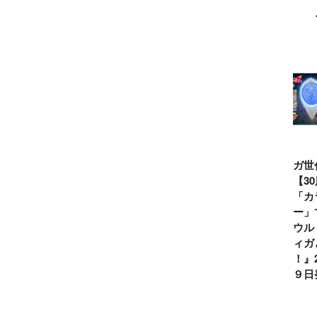
ウルトラマンシ
仮面ライダー誕
テレビマガジン
ティガ世
リーズ60周年記
生55周年記
2026年夏号発
見！【3
念！ ウルトラ
念！ 仮面ライ
売!!
念】「カ
セブン＝モロボ
ダー１号＝本郷
イマー」
シ・ダンを演じ
猛を演じた藤岡
る『ウル
た森次晃嗣氏特
弘、氏特別イン
ンティガ
別インタビュー
タビュー
ぼう！』2
７月９日