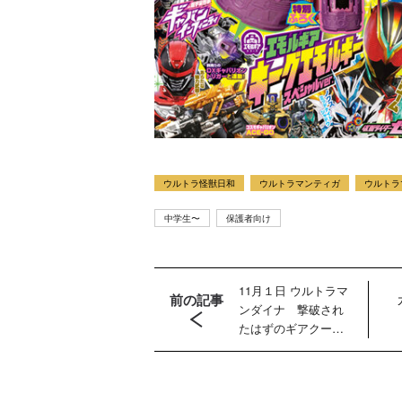
ウルトラ怪獣日和
ウルトラマンティガ
ウルトラ
中学生〜
保護者向け
11月１日 ウルトラマ
前の記事
ンダイナ 撃破され
たはずのギアクーダ
が秘めた恐怖の能力
とは？