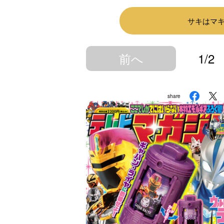
サキはマ
前へ
1/2
share