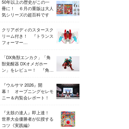
50年以上の歴史がこの一
冊に！ ６月の重版は大人
気シリーズの超百科です
クリアボディのスタースク
リーム付き！ 『トランス
フォーマー
FANBOOK2026』2026年
７月31日発売！
「DX角獣エンカク」「角
獣覚醒器 DXオメガホー
ン」をレビュー！ 『角醒
ハンター オメガホーン』
の玩具展開がスタート！
『ウルサマ 2026』開
幕！ オープニングセレモ
ニー＆内覧会レポート！
『太鼓の達人』即上達！
世界大会優勝者が伝授する
コツ《実践編》