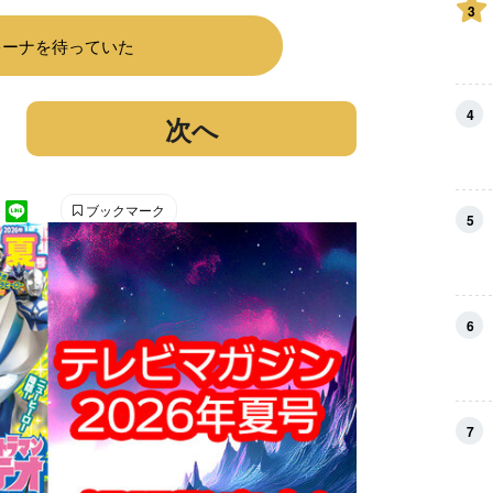
3
キーナを待っていた
4
次へ
ブックマーク
5
6
7