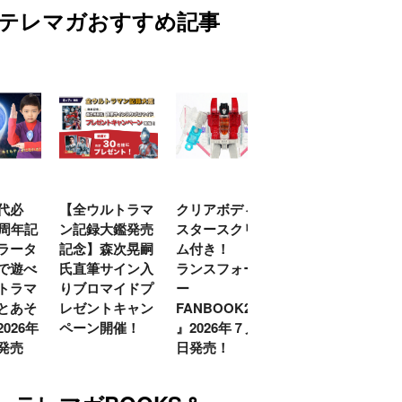
テレマガおすすめ記事
代必
【全ウルトラマ
クリアボディの
【特別編】トラ
0周年記
ン記録大鑑発売
スタースクリー
ンスフォーマー
ラータ
記念】森次晃嗣
ム付き！ 『ト
ごー！ごー！
で遊べ
氏直筆サイン入
ランスフォーマ
【月イチ更新】
トラマ
りブロマイドプ
ー
とあそ
レゼントキャン
FANBOOK2026
026年
ペーン開催！
』2026年７月31
発売
日発売！