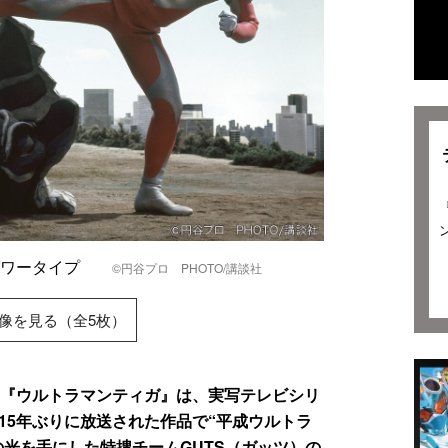
 パワータイプ
©円谷プロ PHOTO/講談社
像を見る（全5枚）
た『ウルトラマンティガ』は、実写テレビシリ
15年ぶりに放送された作品で“平成ウルトラ
光を手にした特捜チームGUTS（ガッツ）の