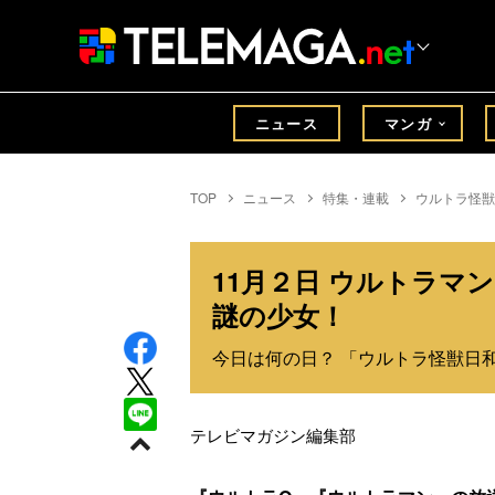
ニュース
マンガ
TOP
ニュース
特集・連載
ウルトラ怪獣
11月２日 ウルトラマ
謎の少女！
今日は何の日？ 「ウルトラ怪獣日和」
テレビマガジン編集部