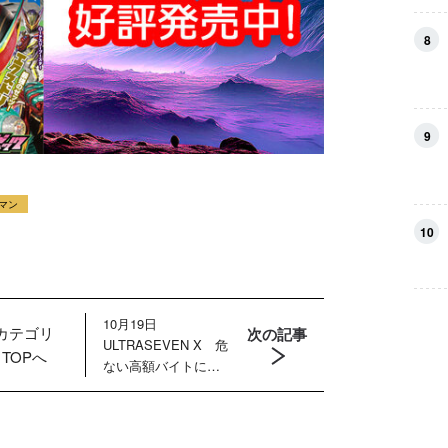
8
9
マン
10
10月19日
カテゴリ
次の記事
ULTRASEVEN X 危
TOPへ
ない高額バイトに若
者が殺到！ 暗躍す
るマーキンド星人の
目的は？