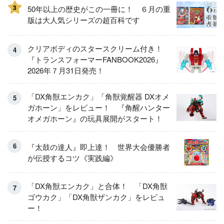
3
50年以上の歴史がこの一冊に！ ６月の重
版は大人気シリーズの超百科です
クリアボディのスタースクリーム付き！
『トランスフォーマーFANBOOK2026』
2026年７月31日発売！
「DX角獣エンカク」「角獣覚醒器 DXオメ
ガホーン」をレビュー！ 『角醒ハンター
オメガホーン』の玩具展開がスタート！
『太鼓の達人』即上達！ 世界大会優勝者
が伝授するコツ《実践編》
「DX角獣エンカク」と合体！ 「DX角獣
ゴウカク」「DX角獣ザンカク」をレビュ
ー！