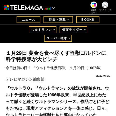
マイページ
講談社
コクリコ
ニュース
特集・連載
BOOKS
ウルトラマン
仮面ライダー
スーパー戦隊
１月29日 黄金を食べ尽くす怪獣ゴルドンに
科学特捜隊が大ピンチ
今日は何の日？ 「ウルトラ怪獣日和」 １月29日（1967年）
2022.01.29
テレビマガジン編集部
『ウルトラＱ』『ウルトラマン』の放送が開始され、ウ
ルトラ怪獣が登場した1966年以来、半世紀以上にわた
って脈々と続くウルトラマンシリーズ。作品ごとに子ど
もたちは、現実とフィクションとを一体に感じ、日々、
ウルトラヒーローや怪獣たちに夢中になっていた。