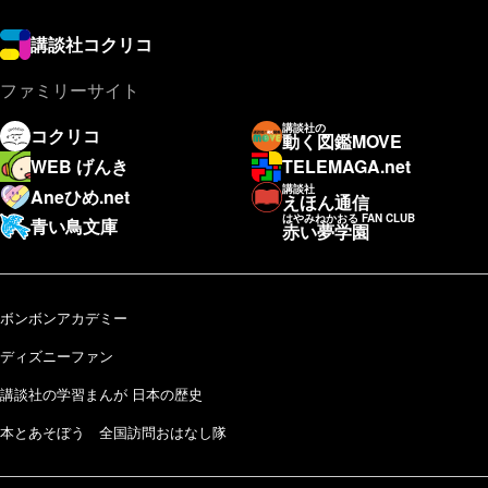
講談社コクリコ
ファミリーサイト
講談社の
コクリコ
動く図鑑MOVE
WEB げんき
TELEMAGA.net
講談社
Aneひめ.net
えほん通信
はやみねかおる FAN CLUB
青い鳥文庫
赤い夢学園
ボンボンアカデミー
ディズニーファン
講談社の学習まんが 日本の歴史
本とあそぼう 全国訪問おはなし隊