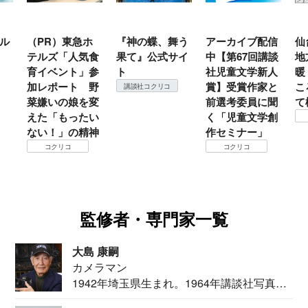
ル
（PR）東急ホ
『神の蝶、舞う
アーカイブ配信
仙
テルズ「人気食
果て』公式サイ
中【第67回講談
地
育イベント」参
ト
社児童文学新人
暖
加レポート 野
賞】受賞作家と
こ
講談社コクリコ
菜嫌いの娘を変
前選考委員に聞
て
えた「もったい
く「児童文学創
ない！」の精神
作セミナー」
コクリコ
コクリコ
監修者・専門家一覧
大島 康嗣
カメラマン
1942年埼玉県生まれ。1964年講談社写真部
カメ...