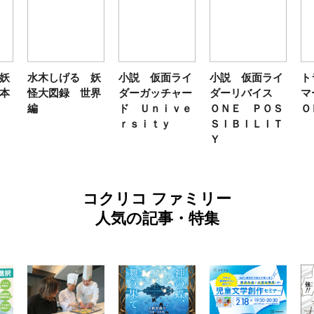
妖
水木しげる 妖
小説 仮面ライ
小説 仮面ライ
ト
本
怪大図録 世界
ダーガッチャー
ダーリバイス
マ
編
ド Ｕｎｉｖｅ
ＯＮＥ ＰＯＳ
Ｏ
ｒｓｉｔｙ
ＳＩＢＩＬＩＴ
Ｙ
コクリコ ファミリー
人気の記事・特集