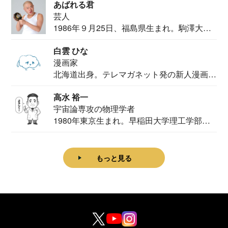
あばれる君
芸人
1986年９月25日、福島県生まれ。駒澤大学
法学部...
白雲 ひな
漫画家
北海道出身。テレマガネット発の新人漫画
家。2020...
高水 裕一
宇宙論専攻の物理学者
1980年東京生まれ。早稲田大学理工学部物
理学科卒...
もっと見る