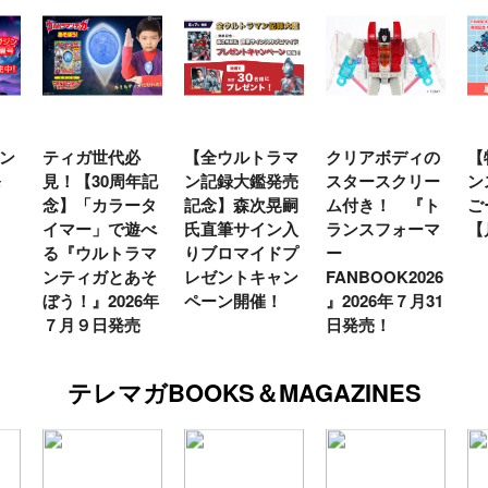
ン
ティガ世代必
【全ウルトラマ
クリアボディの
【
発
見！【30周年記
ン記録大鑑発売
スタースクリー
ン
念】「カラータ
記念】森次晃嗣
ム付き！ 『ト
ご
イマー」で遊べ
氏直筆サイン入
ランスフォーマ
【
る『ウルトラマ
りブロマイドプ
ー
ンティガとあそ
レゼントキャン
FANBOOK2026
ぼう！』2026年
ペーン開催！
』2026年７月31
７月９日発売
日発売！
テレマガBOOKS＆MAGAZINES