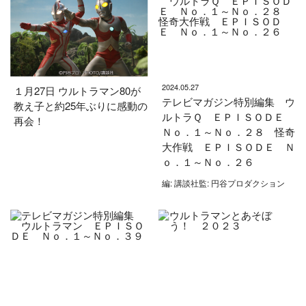
2024.05.27
１月27日 ウルトラマン80が
テレビマガジン特別編集 ウ
教え子と約25年ぶりに感動の
ルトラＱ ＥＰＩＳＯＤＥ
再会！
Ｎｏ．１～Ｎｏ．２８ 怪奇
大作戦 ＥＰＩＳＯＤＥ Ｎ
ｏ．１～Ｎｏ．２６
編: 講談社監: 円谷プロダクション