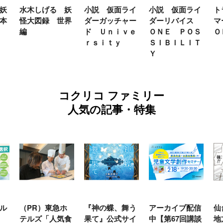
妖
水木しげる 妖
小説 仮面ライ
小説 仮面ライ
ト
本
怪大図録 世界
ダーガッチャー
ダーリバイス
マ
編
ド Ｕｎｉｖｅ
ＯＮＥ ＰＯＳ
Ｏ
ｒｓｉｔｙ
ＳＩＢＩＬＩＴ
Ｙ
コクリコ ファミリー
人気の記事・特集
ル
（PR）東急ホ
『神の蝶、舞う
アーカイブ配信
仙
テルズ「人気食
果て』公式サイ
中【第67回講談
地