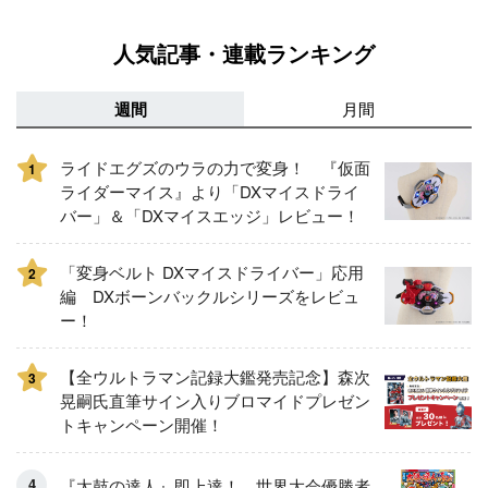
人気記事・連載ランキング
週間
月間
ライドエグズのウラの力で変身！ 『仮面
1
ライダーマイス』より「DXマイスドライ
バー」＆「DXマイスエッジ」レビュー！
「変身ベルト DXマイスドライバー」応用
2
編 DXボーンバックルシリーズをレビュ
ー！
【全ウルトラマン記録大鑑発売記念】森次
3
晃嗣氏直筆サイン入りブロマイドプレゼン
トキャンペーン開催！
『太鼓の達人』即上達！ 世界大会優勝者