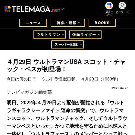
マイページ
講談社
コクリコ
ニュース
特集・連載
BOOKS
ウルトラマン
仮面ライダー
スーパー戦隊
４月29日 ウルトラマンUSA スコット・チャ
ック・ベスが初登場！
今日は何の日？ 「ウルトラ怪獣日和」 ４月29日（1989年）
2022.04.28
テレビマガジン編集部
明日、2022年４月29日より配信が開始される『ウルト
ラギャラクシーファイト 運命の衝突』で、ウルトラマ
ンスコット、ウルトラマンチャック、そしてウルトラウ
ーマンベスといった、かつて地球を守るために地球人と
一体化し「ウルトラフォース」のメンバーとなって戦っ