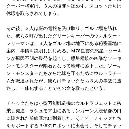
クーパー将軍は、３人の復隊を認めず、スコットたちは
休暇を取らされてしまう。
その後、３人は謎の電報を受け取り、ゴルフ場を訪れ
た。彼らを呼び出したグリーンキーパーのウォルター・
フリーマンは、３人をゴルフ場の地下にある秘密基地に
案内。事情を説明しはじめる。Ｍ78星雲の惑星・ソーキ
ンが原因不明の爆発を起こし、惑星種族の凶暴なソーキ
ン・モンスターが隕石となって地球に落下した。ソーキ
ン・モンスターたちから地球を守るためにウルトラチー
ムが派遣されたが、彼らはチャックたち３人の事故に遭
遇し、一体化することでその命を救ったという。
チャックたちは小型万能戦闘機のウルトラジェットに搭
乗し発進、ラシュモア山にあるリンカーン大統領像の口
に隠された前線基地に到着した。そこで、チャックたち
をサポートする３体のロボットに出会う。そしてチャッ