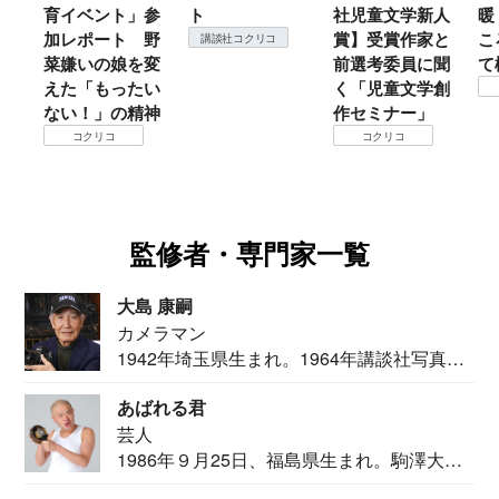
育イベント」参
ト
社児童文学新人
暖
加レポート 野
賞】受賞作家と
こ
講談社コクリコ
菜嫌いの娘を変
前選考委員に聞
て
えた「もったい
く「児童文学創
ない！」の精神
作セミナー」
コクリコ
コクリコ
監修者・専門家一覧
大島 康嗣
カメラマン
1942年埼玉県生まれ。1964年講談社写真部
カメ...
あばれる君
芸人
1986年９月25日、福島県生まれ。駒澤大学
法学部...