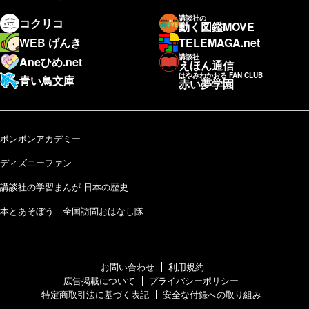
講談社の
コクリコ
動く図鑑MOVE
WEB げんき
TELEMAGA.net
講談社
Aneひめ.net
えほん通信
はやみねかおる FAN CLUB
青い鳥文庫
赤い夢学園
ボンボンアカデミー
ディズニーファン
講談社の学習まんが 日本の歴史
本とあそぼう 全国訪問おはなし隊
お問い合わせ
利用規約
広告掲載について
プライバシーポリシー
特定商取引法に基づく表記
安全な付録への取り組み