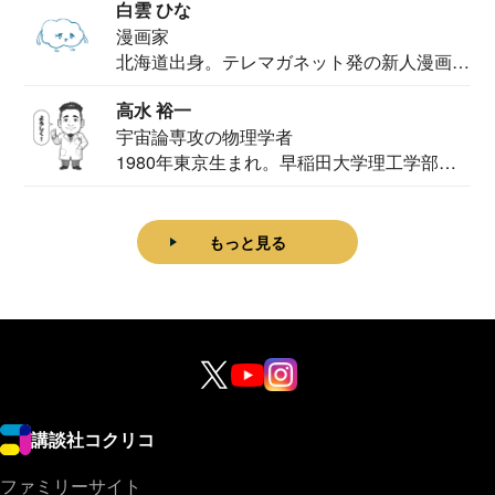
白雲 ひな
漫画家
北海道出身。テレマガネット発の新人漫画
家。2020...
高水 裕一
宇宙論専攻の物理学者
1980年東京生まれ。早稲田大学理工学部物
理学科卒...
もっと見る
講談社コクリコ
ファミリーサイト