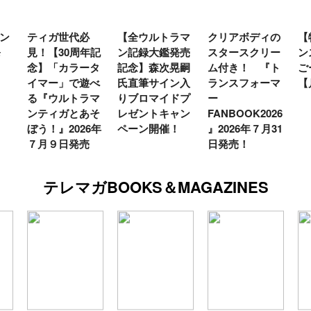
ン
ティガ世代必
【全ウルトラマ
クリアボディの
【
発
見！【30周年記
ン記録大鑑発売
スタースクリー
ン
念】「カラータ
記念】森次晃嗣
ム付き！ 『ト
ご
イマー」で遊べ
氏直筆サイン入
ランスフォーマ
【
る『ウルトラマ
りブロマイドプ
ー
ンティガとあそ
レゼントキャン
FANBOOK2026
ぼう！』2026年
ペーン開催！
』2026年７月31
７月９日発売
日発売！
テレマガBOOKS＆MAGAZINES