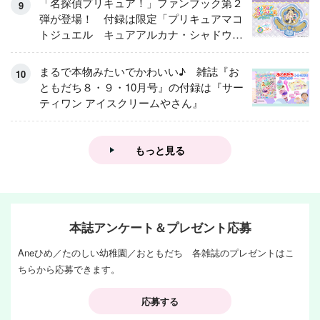
「名探偵プリキュア！」ファンブック第２
弾が登場！ 付録は限定「プリキュアマコ
トジュエル キュアアルカナ・シャドウ
アイスver.」 キュアエクレールを大特
集！
まるで本物みたいでかわいい♪ 雑誌『お
ともだち８・９・10月号』の付録は『サー
ティワン アイスクリームやさん』
もっと見る
本誌アンケート＆プレゼント応募
Aneひめ／たのしい幼稚園／おともだち 各雑誌のプレゼントはこ
ちらから応募できます。
応募する