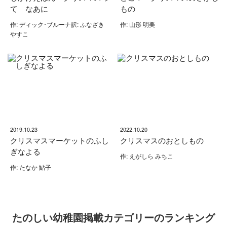
て なあに
もの
作: ディック･ブルーナ訳: ふなざき
作: 山形 明美
やすこ
2019.10.23
2022.10.20
クリスマスマーケットのふし
クリスマスのおとしもの
ぎなよる
作: えがしら みちこ
作: たなか 鮎子
たのしい幼稚園掲載カテゴリーのランキング