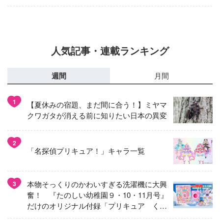
人気記事・連載ランキング
週間
月間
1
【夏休みの宿題、まだ間に合う！】ミヤマ
クワガタが消える前に知りたい日本の異変
2
「名探偵プリキュア！」キャラ一覧
本物そっくりのかわいすぎる洗濯機に大興
3
奮！ 『たのしい幼稚園９・10・11月号』
だけのオリジナル付録「プリキュア くる
くるせんたくき」