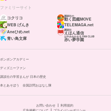
ファミリーサイト
講談社の
コクリコ
動く図鑑MOVE
WEB げんき
TELEMAGA.net
講談社
Aneひめ.net
えほん通信
はやみねかおる FAN CLUB
青い鳥文庫
赤い夢学園
ボンボンアカデミー
ディズニーファン
講談社の学習まんが 日本の歴史
本とあそぼう 全国訪問おはなし隊
お問い合わせ
利用規約
広告掲載について
プライバシーポリシー