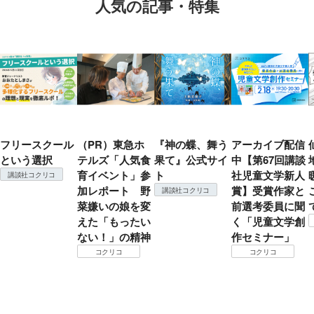
人気の記事・特集
フリースクール
（PR）東急ホ
『神の蝶、舞う
アーカイブ配信
という選択
テルズ「人気食
果て』公式サイ
中【第67回講談
育イベント」参
ト
社児童文学新人
講談社コクリコ
加レポート 野
賞】受賞作家と
講談社コクリコ
菜嫌いの娘を変
前選考委員に聞
えた「もったい
く「児童文学創
ない！」の精神
作セミナー」
コクリコ
コクリコ