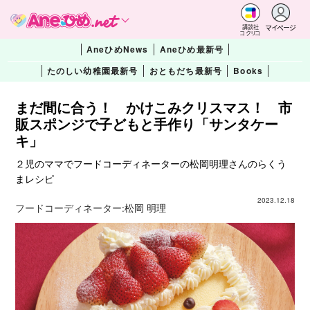
マイページ
講談社
コクリコ
AneひめNews
Aneひめ最新号
たのしい幼稚園最新号
おともだち最新号
Books
まだ間に合う！ かけこみクリスマス！ 市
販スポンジで子どもと手作り「サンタケー
キ」
２児のママでフードコーディネーターの松岡明理さんのらくう
まレシピ
2023.12.18
フードコーディネーター:
松岡 明理