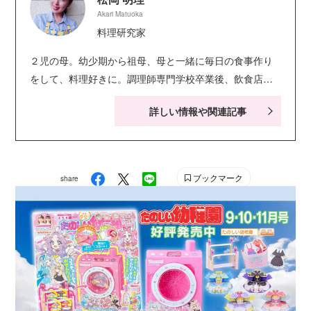
Akari Matuoka
料理研究家
２児の母。幼少期から祖母、母と一緒に毎日の食事作り
をして、料理好きに。調理師専門学校卒業後、飲食店で
務めたのち、フードコーディネーターとして雑誌等でレ
詳しい情報や関連記事
シピを提供。 自宅では日々の食卓を明るく彩る料理教
室、子ども向けの簡単で楽しく作れるおかず&スイーツの
料理教室を行う。
ブックマーク
share