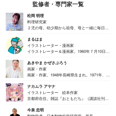
監修者・専門家一覧
松岡 明理
料理研究家
２児の母。幼少期から祖母、母と一緒に毎日の
食事作り...
まるはま
イラストレーター・漫画家
イラストレーター＆漫画家。1960年７月10日生
ま...
あきやま かぜさぶろう
画家・作家
画家・作家。1948年長崎県生まれ。1971年、
二...
ナカムラ アヤナ
イラストレーター 絵本作家
京都府在住。雑誌『おともだち』（講談社刊）
で『おし...
今泉 忠明
動物学者 日本動物科学研究所 所長