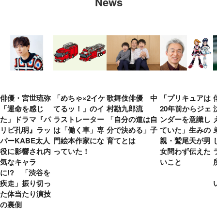
News
俳優・宮世琉弥
「めちゃ×2イケ
歌舞伎俳優 中
「プリキュアは
「運命を感じ
てるッ！」のイ
村勘九郎流
20年前からジェ
た」ドラマ『パ
ラストレーター
「自分の道は自
ンダーを意識し
リピ孔明』ラッ
は「働く車」専
分で決める」子
ていた」生みの
パーKABE太人
門絵本作家にな
育てとは
親・鷲尾天が男
役に影響され内
っていた！
女問わず伝えた
気なキャラ
いこと
に!? 「渋谷を
疾走」振り切っ
た体当たり演技
の裏側