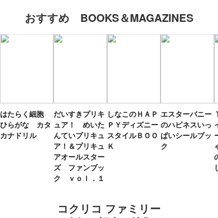
おすすめ BOOKS＆MAGAZINES
はたらく細胞
だいすきプリキ
しなこのＨＡＰ
エスターバニー
ひらがな カタ
ュア！ めいた
ＰＹディズニー
のハピネスいっ
カナドリル
んていプリキュ
スタイルＢＯＯ
ぱいシールブッ
ア！＆プリキュ
Ｋ
ク
アオールスター
ズ ファンブッ
ク ｖｏｌ．１
コクリコ ファミリー