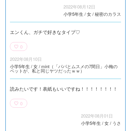
2022年08月12日
小学5年生
/
女
/
秘密のカラス
エンくん、ガチで好きなタイプ♡
0
2022年08月10日
小学5年生
/
女
/
mint（「パパとムスメの7間日」小梅の
ベットが、私と同じヤツだったｗｗ）
読みたいです！表紙もいいですね！！！！！！！！
0
2022年08月01日
小学5年生
/
女
/
うさ