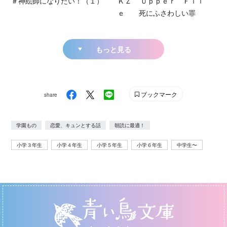
＃神絵師になりたい！（１）
ＫＺ’ Ｕｐｐｅｒ Ｆｉｌ
ｅ 死にふさわしい罪
もっと見る
ブックマーク
share
学園もの
恋愛、キュンとする話
朝読に最適！
小学３年生
小学４年生
小学５年生
小学６年生
中学生〜