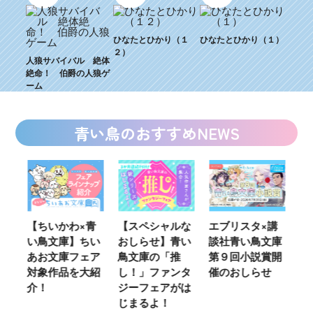
ひなたとひかり（１
ひなたとひかり（１）
２）
人狼サバイバル 絶体
絶命！ 伯爵の人狼ゲ
ーム
青い鳥のおすすめNEWS
ウ
【ちいかわ×青
【スペシャルな
エブリスタ×講
【
い鳥文庫】ちい
おしらせ】青い
談社青い鳥文庫
女
あお文庫フェア
鳥文庫の「推
第９回小説賞開
る
対象作品を大紹
し！」ファンタ
催のおしらせ
ミ
介！
ジーフェアがは
じまるよ！