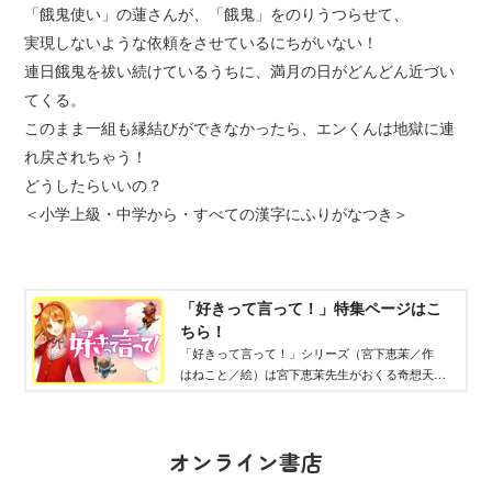
「餓鬼使い」の蓮さんが、「餓鬼」をのりうつらせて、
実現しないような依頼をさせているにちがいない！
連日餓鬼を祓い続けているうちに、満月の日がどんどん近づい
てくる。
このまま一組も縁結びができなかったら、エンくんは地獄に連
れ戻されちゃう！
どうしたらいいの？
＜小学上級・中学から・すべての漢字にふりがなつき＞
「好きって言って！」特集ページはこ
ちら！
「好きって言って！」シリーズ（宮下恵茉／作
はねこと／絵）は宮下恵茉先生がおくる奇想天外
な恋愛ファンタジー！ 主人公の高村結が好きに
なったのは閻魔大王の息子だった！
オンライン書店