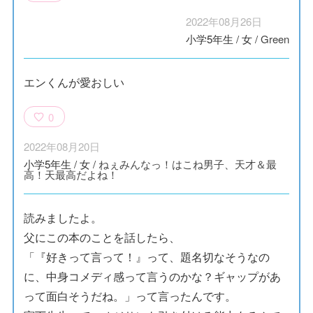
2022年08月26日
小学5年生
/
女
/
Green
エンくんが愛おしい
0
2022年08月20日
小学5年生
/
女
/
ねぇみんなっ！はこね男子、天才＆最
高！天最高だよね！
読みましたよ。
父にこの本のことを話したら、
「『好きって言って！』って、題名切なそうなの
に、中身コメディ感って言うのかな？ギャップがあ
って面白そうだね。」って言ったんです。