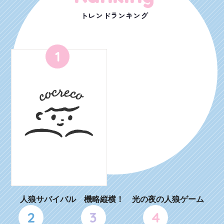
トレンドランキング
1
人狼サバイバル 機略縦横！ 光の夜の人狼ゲーム
2
3
4