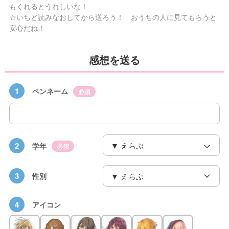
もくれるとうれしいな！
☆いちど読みなおしてから送ろう！ おうちの人に見てもらうと
安心だね！
感想を送る
1
ペンネーム
必須
2
学年
必須
3
性別
4
アイコン