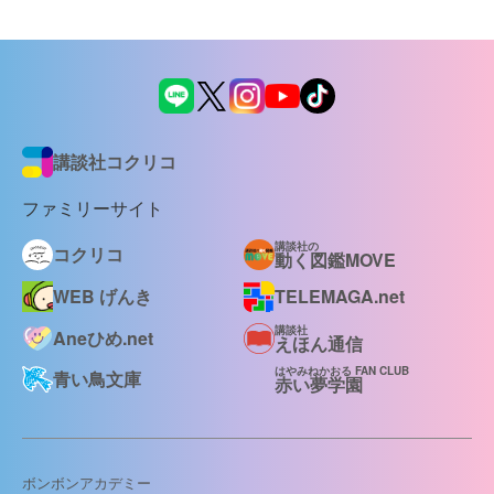
講談社コクリコ
ファミリーサイト
講談社の
コクリコ
動く図鑑MOVE
WEB げんき
TELEMAGA.net
講談社
Aneひめ.net
えほん通信
はやみねかおる FAN CLUB
青い鳥文庫
赤い夢学園
ボンボンアカデミー