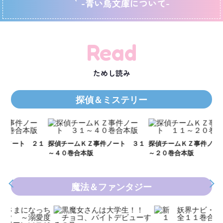
-青い鳥文庫について-
Read
ためし読み
探偵＆ミステリー
Ｋ
数
２１
探偵チームＫＺ事件ノート ３１
探偵チームＫＺ事件ノート １１
～４０巻合本版
～２０巻合本版
魔法＆ファンタジー
妖