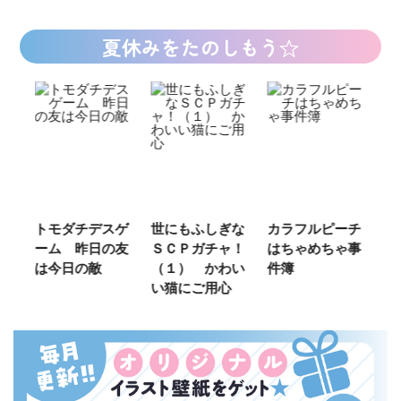
夏休みをたのしもう☆
ご
トモダチデスゲ
世にもふしぎな
カラフルピーチ
長
ーム 昨日の友
ＳＣＰガチャ！
はちゃめちゃ事
部
は今日の敵
（１） かわい
件簿
い猫にご用心