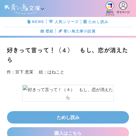
マイページ
講談社
コクリコ
NEWS
人気シリーズ
ためし読み
壁紙
青い鳥文庫小説賞
好きって言って！（４） もし、恋が消えた
ら
作：宮下 恵茉 絵：はねこと
ためし読み
購入はこちら