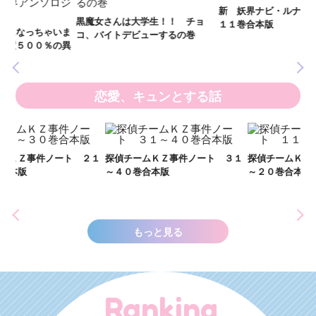
全
新 妖界ナビ・ルナ１～１１ 全
黒魔女さんは大学生！！ チョ
１１巻合本版
いま
コ、バイトデビューするの巻
の異
恋愛、キュンとする話
い
し
２１
探偵チームＫＺ事件ノート ３１
探偵チームＫＺ事件ノート １１
世
～４０巻合本版
～２０巻合本版
もっと見る
Ranking