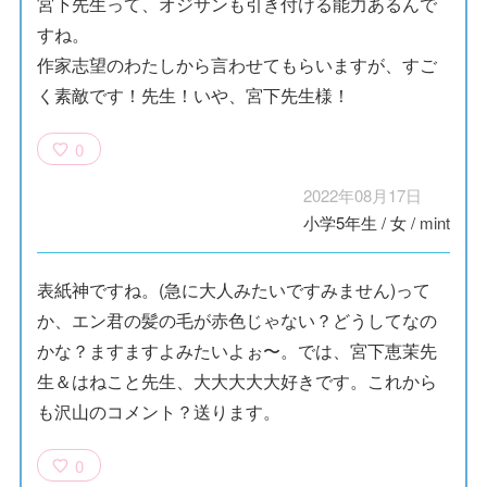
宮下先生って、オジサンも引き付ける能力あるんで
すね。
作家志望のわたしから言わせてもらいますが、すご
く素敵です！先生！いや、宮下先生様！
0
2022年08月17日
小学5年生
/
女
/
mint
表紙神ですね。(急に大人みたいですみません)って
か、エン君の髪の毛が赤色じゃない？どうしてなの
かな？ますますよみたいよぉ〜。では、宮下恵茉先
生＆はねこと先生、大大大大大好きです。これから
も沢山のコメント？送ります。
0