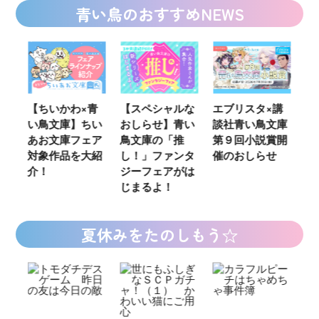
青い鳥のおすすめNEWS
ウ
【ちいかわ×青
【スペシャルな
エブリスタ×講
【
い鳥文庫】ちい
おしらせ】青い
談社青い鳥文庫
女
あお文庫フェア
鳥文庫の「推
第９回小説賞開
る
対象作品を大紹
し！」ファンタ
催のおしらせ
ミ
介！
ジーフェアがは
じまるよ！
夏休みをたのしもう☆