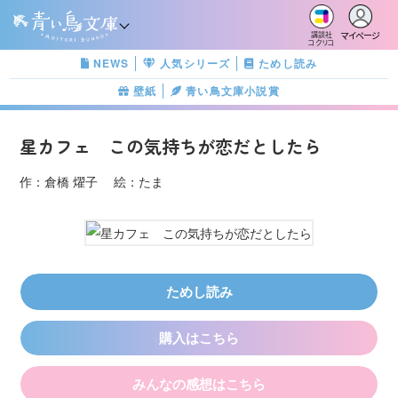
マイページ
講談社
コクリコ
NEWS
人気シリーズ
ためし読み
壁紙
青い鳥文庫小説賞
星カフェ この気持ちが恋だとしたら
作：倉橋 燿子 絵：たま
ためし読み
購入はこちら
みんなの感想はこちら