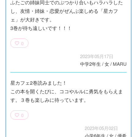
ふたごの姉妹同士でのぶつかり合いもハラハラした
し、友情・姉妹・恋愛がぜんぶ楽しめる「星カフ
ェ」が大好きです。
3巻が待ち遠しいです！！！
0
2023年05月17日
中学2年生
/
女
/
MARU
星カフェ2巻読みました！
この本を開くたびに、ココやルルに勇気をもらえま
す。３巻も楽しみに待っています。
0
2023年05月02日
小学6年生
/
女
/
優希