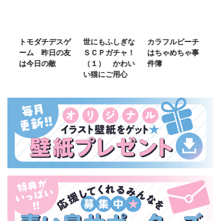
ご
トモダチデスゲ
世にもふしぎな
カラフルピーチ
長
ーム 昨日の友
ＳＣＰガチャ！
はちゃめちゃ事
部
は今日の敵
（１） かわい
件簿
い猫にご用心