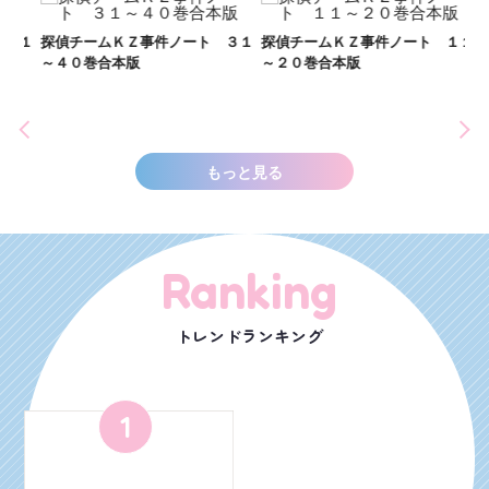
２１
探偵チームＫＺ事件ノート ３１
探偵チームＫＺ事件ノート １１
～４０巻合本版
～２０巻合本版
い
し
世
もっと見る
Ranking
トレンドランキング
1