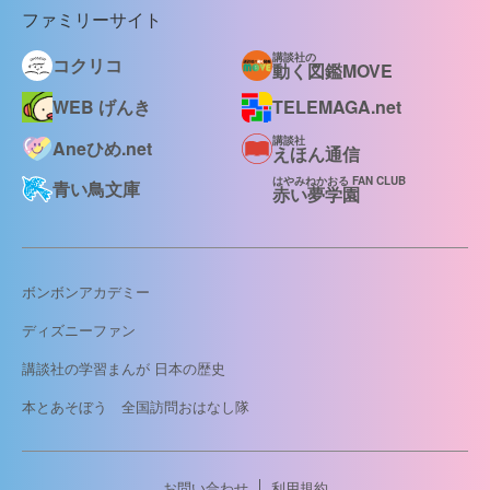
ファミリーサイト
講談社の
コクリコ
動く図鑑MOVE
WEB げんき
TELEMAGA.net
講談社
Aneひめ.net
えほん通信
はやみねかおる FAN CLUB
青い鳥文庫
赤い夢学園
ボンボンアカデミー
ディズニーファン
講談社の学習まんが 日本の歴史
本とあそぼう 全国訪問おはなし隊
お問い合わせ
利用規約