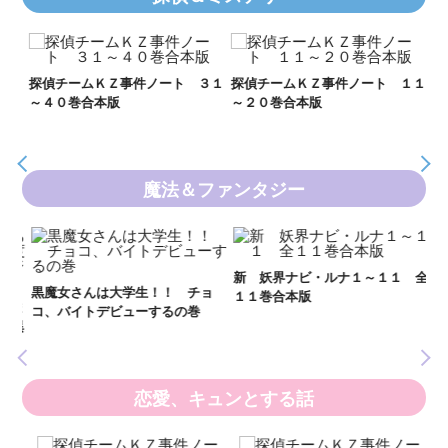
Ｋ
数
２１
探偵チームＫＺ事件ノート ３１
探偵チームＫＺ事件ノート １１
～４０巻合本版
～２０巻合本版
魔法＆ファンタジー
妖
全
新 妖界ナビ・ルナ１～１１ 全
黒魔女さんは大学生！！ チョ
１１巻合本版
いま
コ、バイトデビューするの巻
の異
恋愛、キュンとする話