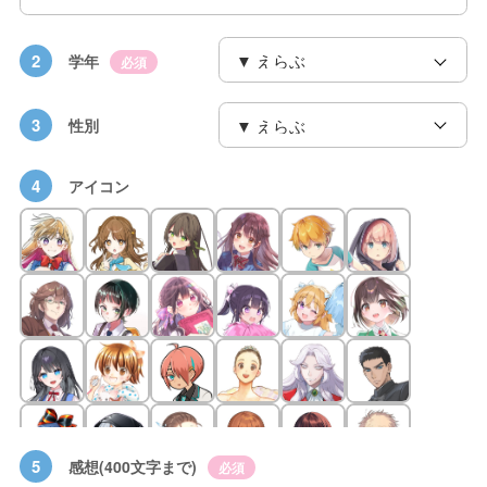
2
学年
必須
3
性別
4
アイコン
5
感想(400文字まで)
必須