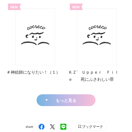
NEW
NEW
＃神絵師になりたい！（１）
ＫＺ’ Ｕｐｐｅｒ Ｆｉｌ
ｅ 死にふさわしい罪
もっと見る
ブックマーク
share