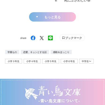
ｅ 死にふさわしい罪
もっと見る
ブックマーク
share
学園もの
恋愛、キュンとする話
感動＆ほっこり
小学３年生
小学４年生
小学５年生
小学６年生
中学生〜
-青い鳥文庫について-