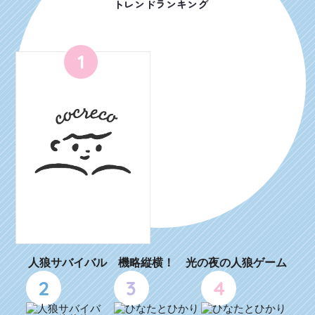
トレンドランキング
1
人狼サバイバル 機略縦横！ 光の夜の人狼ゲーム
2
3
4