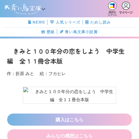
マイページ
講談社
コクリコ
NEWS
人気シリーズ
ためし読み
壁紙
青い鳥文庫小説賞
きみと１００年分の恋をしよう 中学生
編 全１１冊合本版
作：折原 みと 絵：フカヒレ
購入はこちら
みんなの感想はこちら