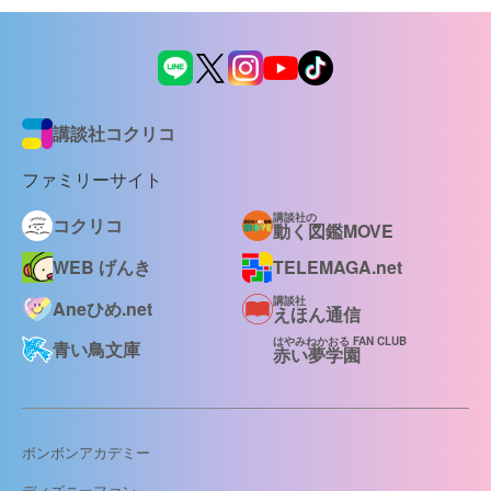
講談社コクリコ
ファミリーサイト
講談社の
コクリコ
動く図鑑MOVE
WEB げんき
TELEMAGA.net
講談社
Aneひめ.net
えほん通信
はやみねかおる FAN CLUB
青い鳥文庫
赤い夢学園
ボンボンアカデミー
ディズニーファン