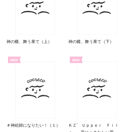
神の蝶、舞う果て（上）
神の蝶、舞う果て（下）
NEW
NEW
＃神絵師になりたい！（１）
ＫＺ’ Ｕｐｐｅｒ Ｆｉｌ