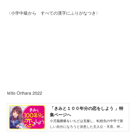
〈小学中級から すべての漢字にふりがなつき〉
Ｍito Orihara 2022
「きみと１００年分の恋をしよう 」特
集ページへ
小児脳腫瘍をいちどは克服し、転校先の中学で新
しい自分になろうと決意した主人公・天音。仲よ
し4人組との友情、ひそかに思いを寄せていた伊吹