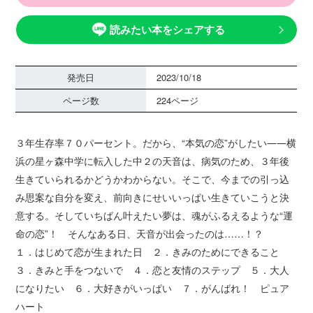
読みたい本をシェアする
発売日
2023/10/18
ページ数
224ページ
３年生存率７０パーセント。だから、“本気の恋”がしたい――横
浜の星ヶ森中学に転入した中２の天音は、病気のため、３年後
生きていられるかどうかわからない。そこで、今までの引っ込
み思案な自分を変え、前向きにせいいっぱい生きていこうと決
意する。そしていちばん叶えたい夢は、魂がふるえるような“運
命の恋”！ そんなある日、天音が出会ったのは……！？
１．はじめて恋が生まれた日 ２．きみのためにできること
３．きみと手をつないで ４．恋と友情のステップ ５．大人
になりたい ６．大好きがいっぱい ７．がんばれ！ ピュア
ハート