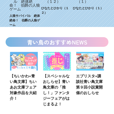
ひなたとひかり（１
ひなたとひかり（１）
２）
人狼サバイバル 絶体
絶命！ 伯爵の人狼ゲ
ーム
青い鳥のおすすめNEWS
ウ
【ちいかわ×青
【スペシャルな
エブリスタ×講
【
い鳥文庫】ちい
おしらせ】青い
談社青い鳥文庫
女
あお文庫フェア
鳥文庫の「推
第９回小説賞開
る
対象作品を大紹
し！」ファンタ
催のおしらせ
ミ
介！
ジーフェアがは
じまるよ！