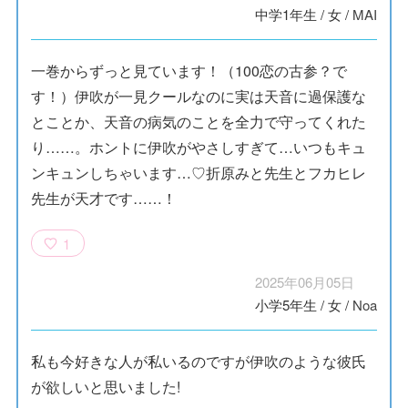
中学1年生
/
女
/
MAI
一巻からずっと見ています！（100恋の古参？で
す！）伊吹が一見クールなのに実は天音に過保護な
とことか、天音の病気のことを全力で守ってくれた
り……。ホントに伊吹がやさしすぎて…いつもキュ
ンキュンしちゃいます…♡折原みと先生とフカヒレ
先生が天才です……！
1
2025年06月05日
小学5年生
/
女
/
Noa
私も今好きな人が私いるのですが伊吹のような彼氏
が欲しいと思いました!