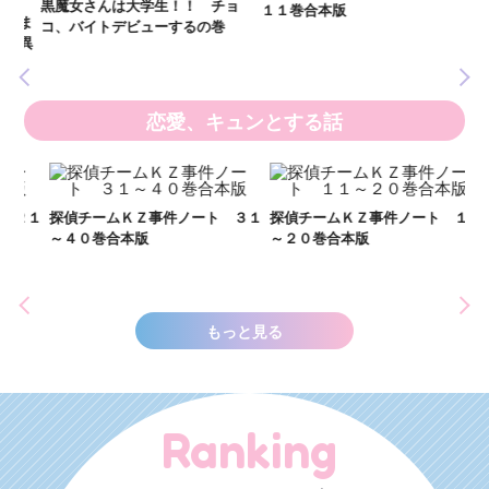
黒魔女さんは大学生！！ チョ
１１巻合本版
いま
コ、バイトデビューするの巻
の異
恋愛、キュンとする話
い
し
２１
探偵チームＫＺ事件ノート ３１
探偵チームＫＺ事件ノート １１
世
～４０巻合本版
～２０巻合本版
もっと見る
Ranking