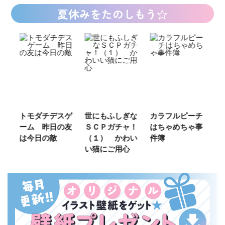
夏休みをたのしもう☆
ご
トモダチデスゲ
世にもふしぎな
カラフルピーチ
長
ーム 昨日の友
ＳＣＰガチャ！
はちゃめちゃ事
部
は今日の敵
（１） かわい
件簿
い猫にご用心