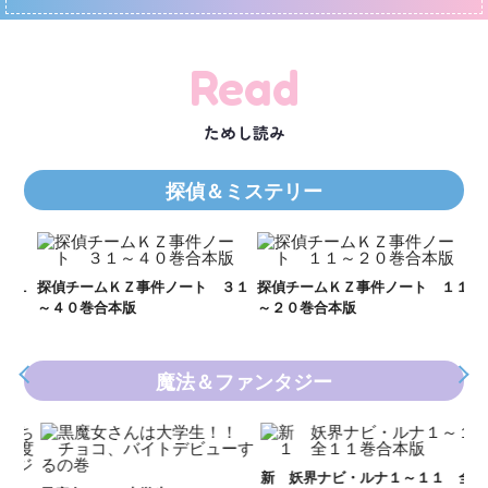
Read
ためし読み
探偵＆ミステリー
Ｋ
数
２１
探偵チームＫＺ事件ノート ３１
探偵チームＫＺ事件ノート １１
～４０巻合本版
～２０巻合本版
魔法＆ファンタジー
妖
全
新 妖界ナビ・ルナ１～１１ 全