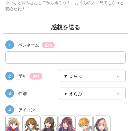
☆いちど読みなおしてから送ろう！ おうちの人に見てもらうと
安心だね！
感想を送る
1
ペンネーム
必須
2
学年
必須
3
性別
4
アイコン