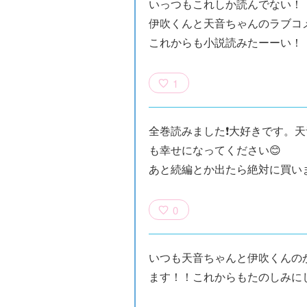
いっつもこれしか読んでない！
伊吹くんと天音ちゃんのラブコ
これからも小説読みたーーい！
1
全巻読みました❗️大好きです。
も幸せになってください😊
あと続編とか出たら絶対に買い
族館
悪役なんて、ご
トモダチデスゲ
世にもふしぎな
めんです！
ーム 昨日の友
ＳＣＰガチャ！
（１）
は今日の敵
（１） かわい
0
い猫にご用心
いつも天音ちゃんと伊吹くんの
ます！！これからもたのしみに