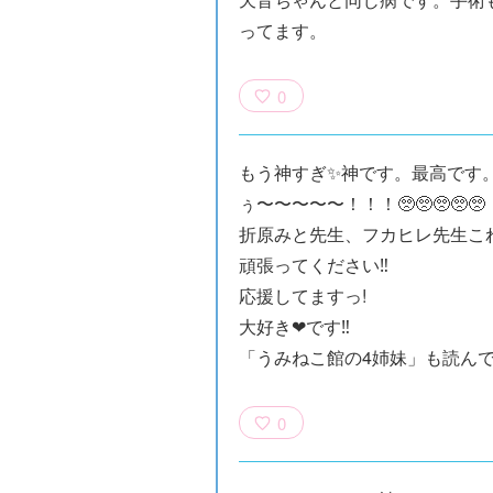
ってます。
0
もう神すぎ✨神です。最高です
ぅ〜〜〜〜〜！！！🥺🥺🥺🥺🥺
折原みと先生、フカヒレ先生こ
頑張ってください‼️
応援してますっ!
大好き❤です‼️
「うみねこ館の4姉妹」も読ん
×青
【スペシャルな
エブリスタ×講
【速報】『黒魔
ちい
おしらせ】青い
談社青い鳥文庫
女さんが通
ェア
鳥文庫の「推
第９回小説賞開
る‼』ついにコ
0
大紹
し！」ファンタ
催のおしらせ
ミカライズ！
ジーフェアがは
じまるよ！