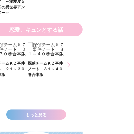
恋愛、キュンとする話
ひなたとひかり
チームＫＺ事件
探偵チームＫＺ事件
２）
ト ３１～４０
ノート １１～２０
本版
巻合本版
いきなりお姫さまに
なっちゃいまし
た！？ ～溺愛度５
００％の異世界アン
ソロジー～
もっと見る