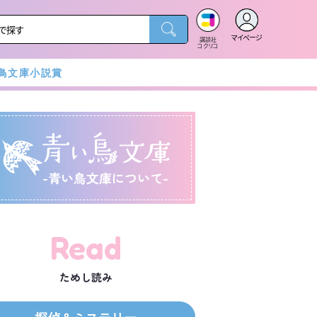
マイページ
講談社
コクリコ
鳥文庫小説賞
-青い鳥文庫について-
Read
ためし読み