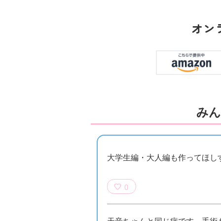
オン
みん
大学生編・大人編も作ってほし
0
天音ちゃんと同じ病です。手術