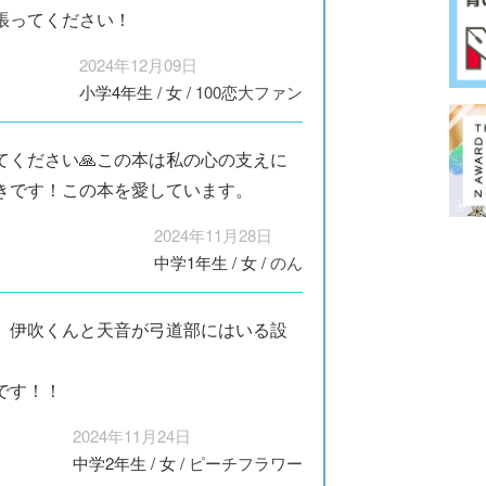
張ってください！
2024年12月09日
小学4年生
/
女
/
100恋大ファン
てください🙏この本は私の心の支えに
きです！この本を愛しています。
2024年11月28日
中学1年生
/
女
/
のん
、伊吹くんと天音が弓道部にはいる設
です！！
2024年11月24日
中学2年生
/
女
/
ピーチフラワー