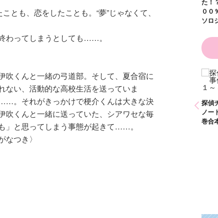
た！？ ～溺愛度５
００％の異世界アン
たことも、恋をしたことも。“夢”じゃなくて、
ソロジー～
終わってしまうとしても……。
伊吹くんと一緒の弓道部。そして、夏合宿に
かわいく（なく）て
れない、活動的な高校生活を送っていま
ごめん お悩み相談
ＢＯＯＫ
……。それがきっかけで梗介くんは大きな決
探偵チームＫＺ事件
探偵チームＫＺ事件
探偵
ノート １～１０巻
ノート ２１～３０
ノー
伊吹くんと一緒に送っていた、シアワセな毎
合本版
巻合本版
巻合
も」と思ってしまう事態が起きて……。
がなつき〉