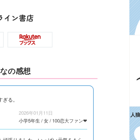
ライン書店
なの感想
すぎる。
2026年01月11日
人
小学5年生
/
女
/
100恋大ファン❤
も頑張りました。いっぱい元気をもら