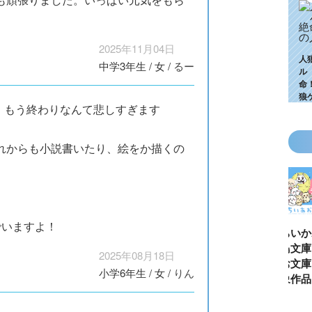
2025年11月04日
人
中学3年生
/
女
/
るー
ル
命
狼
。もう終わりなんて悲しすぎます
れからも小説書いたり、絵をか描くの
でいますよ！
KZ高校生編、つ
ゴールデンウィ
今月の壁紙ダウ
【ちいか
いに始動！ 限
ークにいっき読
ンロード
い鳥文庫
2025年08月18日
定特典＆ヒミツ
み！ 青い鳥文
あお文庫
小学6年生
/
女
/
りん
の参加企画も!?
庫の名作「電子
対象作品
合本版」おすす
介！
め