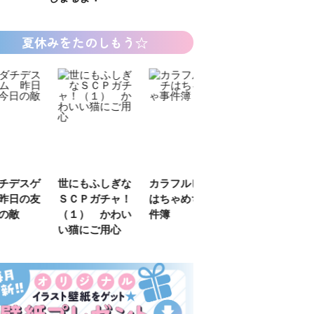
夏休みをたのしもう☆
デスゲ
世にもふしぎな
カラフルピーチ
長浜高校水族館
日の友
ＳＣＰガチャ！
はちゃめちゃ事
部！
敵
（１） かわい
件簿
い猫にご用心