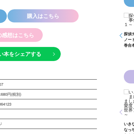
購入はこちら
事件
怪盗クイーンはサー
く死
カスがお好き ゲー
ムブック
探偵チームＫＺ事件
探偵チームＫＺ事件
探偵
の感想はこちら
ノート １～１０巻
ノート ２１～３０
ノー
合本版
巻合本版
巻合
い本をシェアする
07
680円(税別)
魔女
黒魔女さんと恋の魔
１
法 ６年１組 黒魔
364123
が通
女さんが通る！！
青い鳥文庫版 獣の
（１７）
黒魔
奏者１～８ 全８巻
生！
合本版
ジ
いきなりお姫さまに
イト
なっちゃいまし
巻