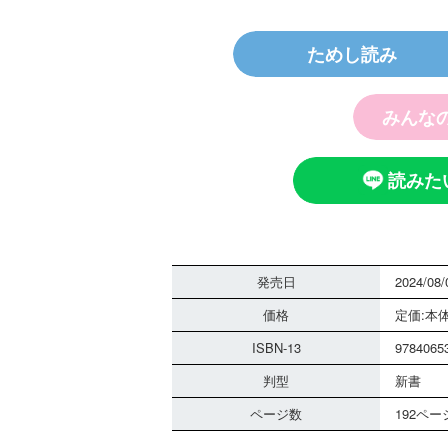
ためし読み
探偵チームＫＺ
ノート つぶや
霊は知っている
みんな
読みた
発売日
2024/08/
価格
定価:本体
黒魔女さんは白
さん！？ ６年
ISBN-13
9784065
組 黒魔女さん
判型
る！！（１８）
新書
ページ数
192ペー