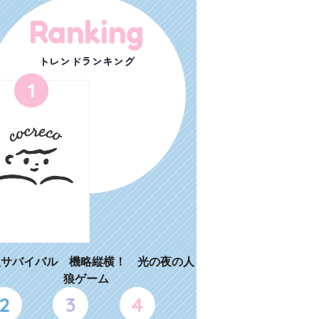
Ranking
トレンドランキング
1
狼サバイバル 機略縦横！ 光の夜の人
狼ゲーム
2
3
4