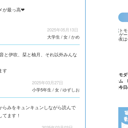
メが最っ高❤
2025年05月13日
大学生
/
女
/
かめ
天音と伊吹、栞と柚月、それ以外みんな
ます
カラフルピーチ
長浜高校水族館
悪役なんて、ご
トモダチ
はちゃめちゃ事
部！
めんです！
ーム 昨
2025年03月27日
件簿
（１）
は今日の
小学5年生
/
女
/
ゆずしお
からみをキュンキュンしながら読んで
してます！
2025年03月03日