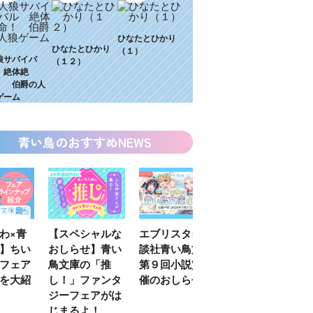
ひなたとひかり
ひなたとひかり
（１）
狼サバイバ
（１２）
 絶体絶
！ 伯爵の人
ゲーム
青い鳥のおすすめNEWS
わ×青
【スペシャルな
エブリスタ×講
【速報】『黒魔
】ちい
おしらせ】青い
談社青い鳥文庫
女さんが通
フェア
鳥文庫の「推
第９回小説賞開
る‼』ついにコ
を大紹
し！」ファンタ
催のおしらせ
ミカライズ！
ジーフェアがは
じまるよ！