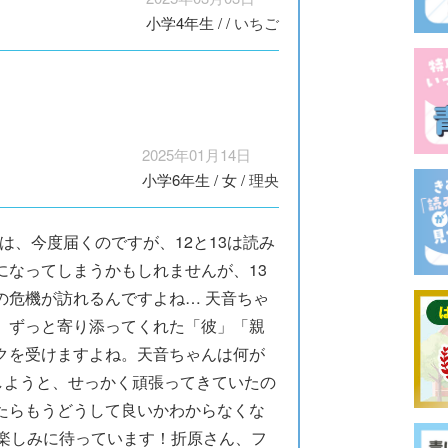
小学4年生
/
/
いちご
2025年01月14日
小学6年生
/
女
/
理央
1は、今度届くのですが、12と13は読み
になってしまうかもしれませんが、13
の危機が訪れるんですよね… 天音ちゃ
、ずっと寄り添ってくれた「彼」「親
クを受けますよね。天音ちゃんは何が
しようと、せっかく頑張ってきていたの
たらもうどうして良いかわからなくな
？楽しみに待っています！折原さん、フ