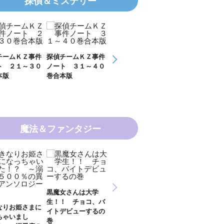
探偵＆ミステリー
チームＫＺ事件
探偵チームＫＺ事件
ＫＺ’ Ｕｐｐｅｒ
ＫＺ’ Ｕｐｐ
ト ３１～４０
ノート １１～２０
Ｆｉｌｅ 数学者
Ｆｉｌｅ 密
本版
巻合本版
の夏
開ける手
魔法＆ファンタジー
新 妖界ナビ・ルナ
女さんは大学
妖界ナビ・ルナ１～
妖界ナビ・ルナ
１～１１ 全１１巻
！ チョコ、バ
９＋番外編 全１０
外編 猫神様の
合本版
デビューするの
巻合本版
【電子オリジナ