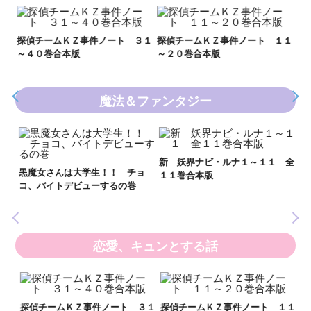
Ｋ
数
２１
探偵チームＫＺ事件ノート ３１
探偵チームＫＺ事件ノート １１
～４０巻合本版
～２０巻合本版
魔法＆ファンタジー
妖
全
新 妖界ナビ・ルナ１～１１ 全
黒魔女さんは大学生！！ チョ
１１巻合本版
いま
コ、バイトデビューするの巻
の異
恋愛、キュンとする話
い
し
２１
探偵チームＫＺ事件ノート ３１
探偵チームＫＺ事件ノート １１