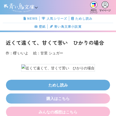
マイページ
講談社
コクリコ
NEWS
人気シリーズ
ためし読み
壁紙
青い鳥文庫小説賞
近くて遠くて、甘くて苦い ひかりの場合
作：櫻 いいよ 絵：甘里 シュガー
ためし読み
購入はこちら
みんなの感想はこちら