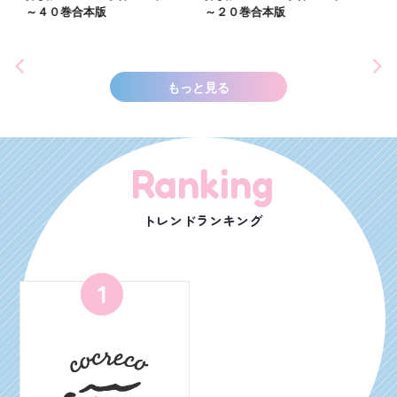
世
～４０巻合本版
～２０巻合本版
もっと見る
Ranking
トレンドランキング
1