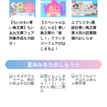
ウ
【ちいかわ×青
【スペシャルな
エブリスタ×講
【
い鳥文庫】ちい
おしらせ】青い
談社青い鳥文庫
女
あお文庫フェア
鳥文庫の「推
第９回小説賞開
る
対象作品を大紹
し！」ファンタ
催のおしらせ
ミ
介！
ジーフェアがは
じまるよ！
夏休みをたのしもう☆