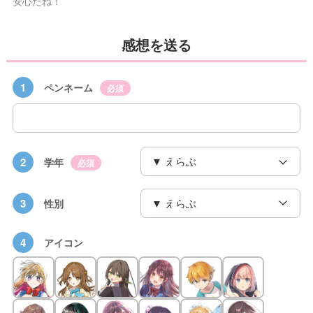
安心だね！
感想を送る
1
ペンネーム
必須
2
学年
必須
3
性別
4
アイコン