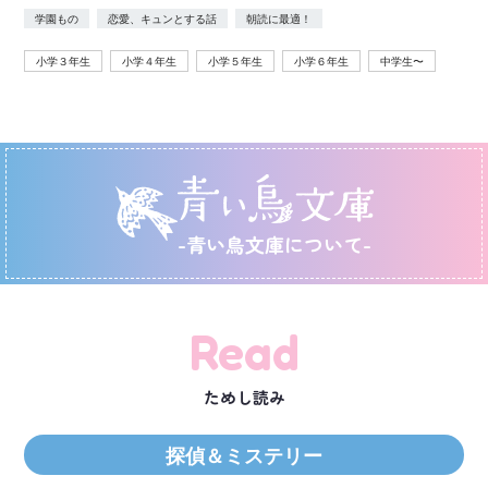
学園もの
恋愛、キュンとする話
朝読に最適！
小学３年生
小学４年生
小学５年生
小学６年生
中学生〜
-青い鳥文庫について-
Read
ためし読み
探偵＆ミステリー