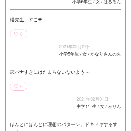
小学6年生
/
女
/
はるるん
櫻先生、すこ❤
0
2021年02月07日
小学5年生
/
女
/
かなりさんの火
恋バナすきにはたまらないないよう～。
0
2021年02月01日
中学1年生
/
女
/
みりん
ほんとにほんとに理想のパターン。ドキドキするす