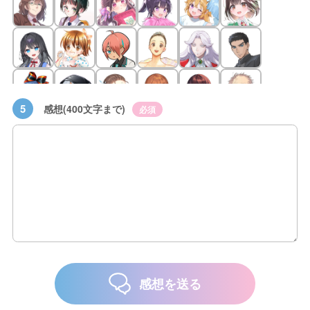
5
感想(400文字まで)
必須
感想を送る