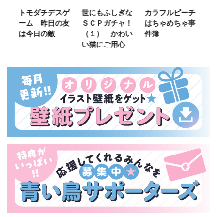
ご
トモダチデスゲ
世にもふしぎな
カラフルピーチ
長
ーム 昨日の友
ＳＣＰガチャ！
はちゃめちゃ事
部
は今日の敵
（１） かわい
件簿
い猫にご用心