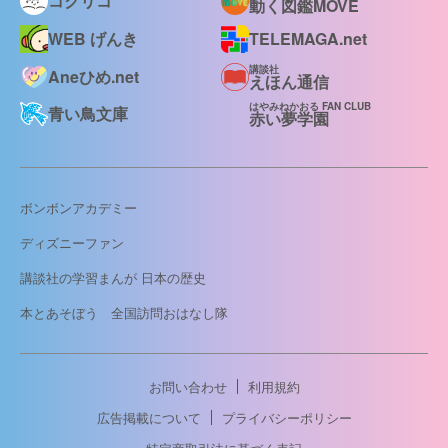
コクリコ
動く図鑑MOVE
WEB げんき
TELEMAGA.net
講談社
Aneひめ.net
えほん通信
はやみねかおる FAN CLUB
青い鳥文庫
赤い夢学園
ボンボンアカデミー
ディズニーファン
講談社の学習まんが 日本の歴史
本とあそぼう 全国訪問おはなし隊
お問い合わせ
利用規約
広告掲載について
プライバシーポリシー