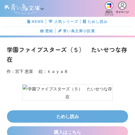
マイページ
講談社
コクリコ
NEWS
人気シリーズ
ためし読み
壁紙
青い鳥文庫小説賞
学園ファイブスターズ（５） たいせつな存
在
作：宮下 恵茉 絵：ｋａｙａ８
ためし読み
購入はこちら