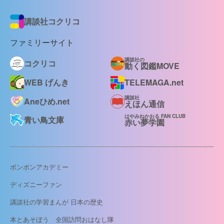
講談社コクリコ
ファミリーサイト
講談社の
コクリコ
動く図鑑MOVE
WEB げんき
TELEMAGA.net
講談社
Aneひめ.net
えほん通信
はやみねかおる FAN CLUB
青い鳥文庫
赤い夢学園
ボンボンアカデミー
ディズニーファン
講談社の学習まんが 日本の歴史
本とあそぼう 全国訪問おはなし隊