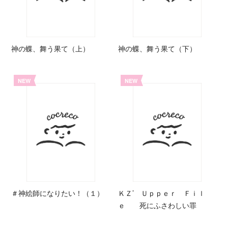
神の蝶、舞う果て（上）
神の蝶、舞う果て（下）
NEW
NEW
＃神絵師になりたい！（１）
ＫＺ’ Ｕｐｐｅｒ Ｆｉｌ
ｅ 死にふさわしい罪