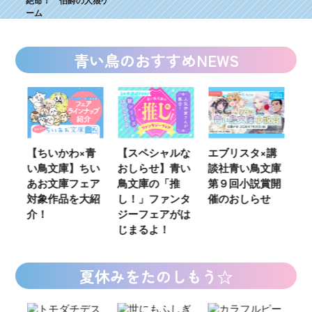
ーム
青い鳥のおすすめNEWS
×青
【スペシャルな
エブリスタ×講
【速報】『黒魔
ちい
おしらせ】青い
談社青い鳥文庫
女さんが通
ェア
鳥文庫の「推
第９回小説賞開
る‼』ついにコ
大紹
し！」ファンタ
催のおしらせ
ミカライズ！
ジーフェアがは
じまるよ！
夏休みをたのしもう☆