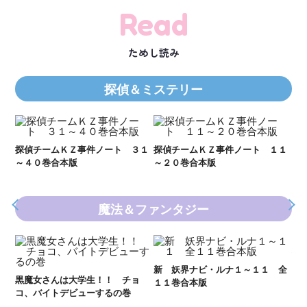
Read
ためし読み
探偵＆ミステリー
Ｋ
数
２１
探偵チームＫＺ事件ノート ３１
探偵チームＫＺ事件ノート １１
～４０巻合本版
～２０巻合本版
魔法＆ファンタジー
妖
全
新 妖界ナビ・ルナ１～１１ 全
黒魔女さんは大学生！！ チョ
１１巻合本版
いま
コ、バイトデビューするの巻
の異