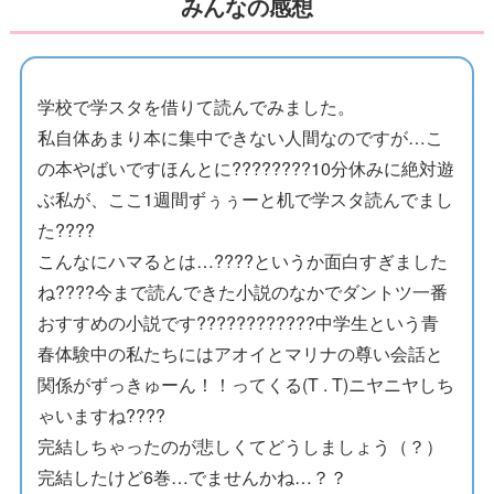
みんなの感想
学校で学スタを借りて読んでみました。
私自体あまり本に集中できない人間なのですが…こ
の本やばいですほんとに????????10分休みに絶対遊
ぶ私が、ここ1週間ずぅぅーと机で学スタ読んでまし
た????
こんなにハマるとは…????というか面白すぎました
ね????今まで読んできた小説のなかでダントツ一番
おすすめの小説です????????????中学生という青
春体験中の私たちにはアオイとマリナの尊い会話と
関係がずっきゅーん！！ってくる(T . T)ニヤニヤしち
ゃいますね????
完結しちゃったのが悲しくてどうしましょう（？）
完結したけど6巻…でませんかね…？？