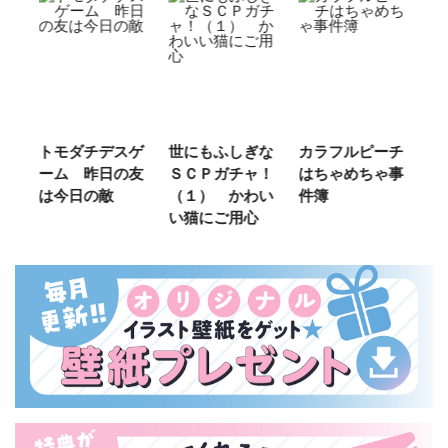
スゲ
世にもふしぎな
カラフルピーチ
長浜高校水族館
の友
ＳＣＰガチャ！
はちゃめちゃ事
部！
（１） かわい
件簿
い猫にご用心