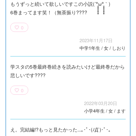
もうずっと続いて欲しいですこの小説(´°̥̥̥̥̥̥̥̥ω°̥̥̥̥̥̥̥̥｀)
6巻まってます笑！（無茶振り????
0
2023年11月17日
中学1年生
/
女
/
しおり
学スタの5巻最終巻続きを読みたいけど最終巻だから
悲しいです????
0
2022年03月20日
小学4年生
/
女
/
ます
え。完結編!?もっと見たかった...｡･ﾟ･(ﾉД`)･ﾟ･｡