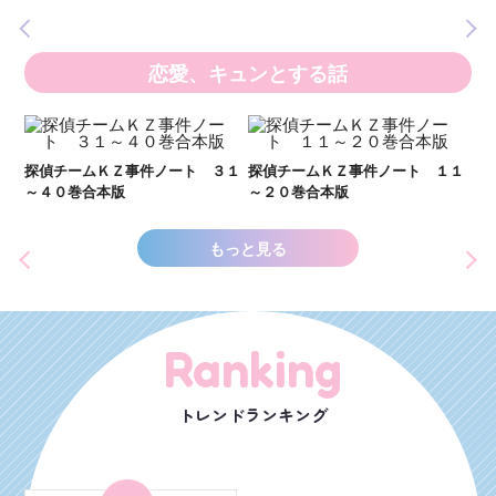
恋愛、キュンとする話
い
し
２１
探偵チームＫＺ事件ノート ３１
探偵チームＫＺ事件ノート １１
世
～４０巻合本版
～２０巻合本版
もっと見る
Ranking
トレンドランキング