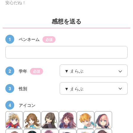
安心だね！
感想を送る
1
ペンネーム
必須
2
学年
必須
3
性別
4
アイコン