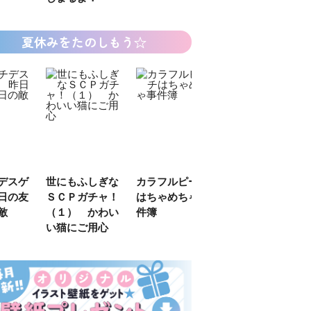
夏休みをたのしもう☆
デスゲ
世にもふしぎな
カラフルピーチ
長浜高校水族館
日の友
ＳＣＰガチャ！
はちゃめちゃ事
部！
敵
（１） かわい
件簿
い猫にご用心