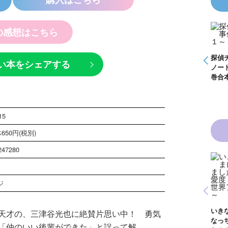
の感想はこちら
怪盗クイーンはサー
探偵チームＫＺ事件
探偵チームＫＺ事件
探偵
い本をシェアする
事件
カスがお好き ゲー
ノート １～１０巻
ノート ２１～３０
ノー
く死
ムブック
合本版
巻合本版
巻合
15
650円(税別)
247280
ジ
青い鳥文庫版 獣の
黒魔女さんと恋の魔
黒魔
奏者１～８ 全８巻
魔女
法 ６年１組 黒魔
生！
合本版
いきなりお姫さまに
天才の、三津谷光也に絶賛片思い中！ 勇気
１
女さんが通る！！
イト
なっちゃいまし
が通
（１７）
巻
「仲のいい後輩ができた」と誤って解