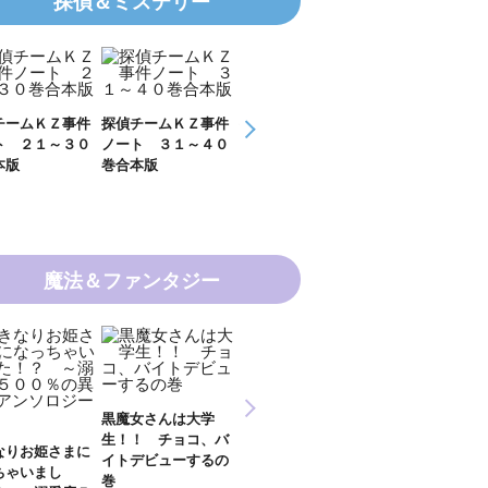
探偵＆ミステリー
チームＫＺ事件
探偵チームＫＺ事件
ＫＺ’ Ｕｐｐｅｒ
ＫＺ’ Ｕｐｐ
ト ３１～４０
ノート １１～２０
Ｆｉｌｅ 数学者
Ｆｉｌｅ 密
本版
巻合本版
の夏
開ける手
魔法＆ファンタジー
新 妖界ナビ・ルナ
女さんは大学
妖界ナビ・ルナ１～
妖界ナビ・ルナ
１～１１ 全１１巻
！ チョコ、バ
９＋番外編 全１０
外編 猫神様の
合本版
デビューするの
巻合本版
【電子オリジナ