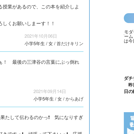
る授業があるので、この本を紹介しよ
ろしくお願いしまーす！！
2021年10月06日
小学5年生
/
女
/
首だけキリン
ぁ！ 最後の三津谷の言葉にぶっ倒れ
カラフルピーチ
長浜高校水族館
悪役なんて、ご
トモダチ
はちゃめちゃ事
部！
めんです！
ーム 昨
件簿
（１）
は今日の
2021年09月14日
小学5年生
/
女
/
からあげ
は果たして伝わるのかっ❗️ 気になりすぎ
きですっ❗️ 頑張って下さいっ❗️ 応援