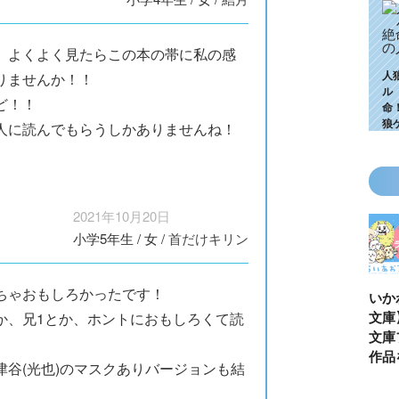
 よくよく見たらこの本の帯に私の感
人
りませんか！！
ル
ど！！
命
狼
人に読んでもらうしかありませんね！
2021年10月20日
小学5年生
/
女
/
首だけキリン
ちゃおもしろかったです！
KZ高校生編、つ
ゴールデンウィ
今月の壁紙ダウ
【ちいか
いに始動！ 限
ークにいっき読
ンロード
い鳥文庫
か、兄1とか、ホントにおもしろくて読
定特典＆ヒミツ
み！ 青い鳥文
あお文庫
の参加企画も!?
庫の名作「電子
対象作品
谷(光也)のマスクありバージョンも結
合本版」おすす
介！
め