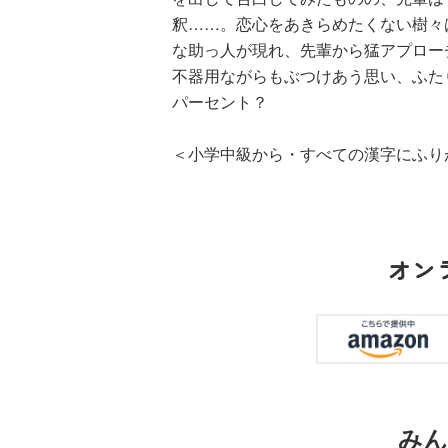
る！！（１８）
釈……。恋心をあきらめたくない樹々
な助っ人が現れ、先輩から猛アプロー
不器用ながらもぶつけあう思い、ふた
パーセント？
＜小学中級から・すべての漢字にふり
ひなたとひかり
（９）
オン
みん