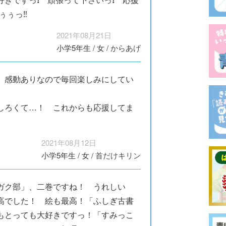
ぅぅっ‼️
2021年08月21日
小学5年生
/
女
/
からあげ
、感動ありなので毎回楽しみにしてい
しろくて…！ これからも応援してま
2021年08月12日
小学5年生
/
女
/
首だけキリン
ガク部」、二巻ですね！ うれしい
高でした！ 絵も最高！「ふしぎ古書
もとっても大好きですっ！「すみっこ