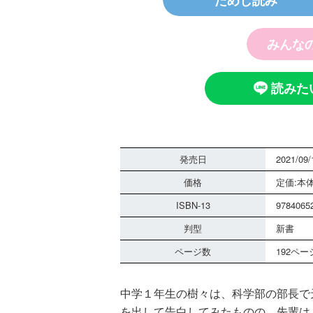
ためし読み
みんな
読みた
探偵チームＫＺ
ノート つぶや
霊は知っている
発売日
2021/09/
価格
定価:本体
ISBN-13
9784065
判型
新書
ページ数
192ペー
黒魔女さんは白
中学１年生の樹々は、科学部の部長で
さん！？ ６年
組 黒魔女さん
を出して告白してみたものの、先輩は