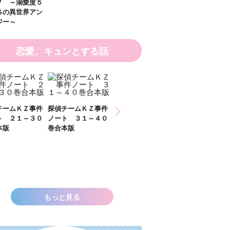
恋愛、キュンとする話
ひなたとひかり
チームＫＺ事件
探偵チームＫＺ事件
２）
ト ３１～４０
ノート １１～２０
本版
巻合本版
いきなりお姫さまに
なっちゃいまし
た！？ ～溺愛度５
００％の異世界アン
ソロジー～
もっと見る