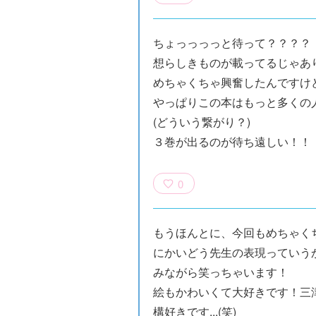
ちょっっっっと待って？？？？
想らしきものが載ってるじゃあ
めちゃくちゃ興奮したんですけ
やっぱりこの本はもっと多くの
(どういう繋がり？)
３巻が出るのが待ち遠しい！！
0
もうほんとに、今回もめちゃく
×青
【スペシャルな
エブリスタ×講
【速報】『黒魔
ちい
おしらせ】青い
談社青い鳥文庫
女さんが通
にかいどう先生の表現っていう
ェア
鳥文庫の「推
第９回小説賞開
る‼』ついにコ
みながら笑っちゃいます！
大紹
し！」ファンタ
催のおしらせ
ミカライズ！
絵もかわいくて大好きです！三津
ジーフェアがは
構好きです...(笑)
じまるよ！