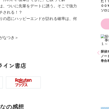
た！？ ～溺愛度５
は、ついに先輩をデートに誘う。そこで強力
００％の異世界アン
ソロジー～
チされる！？
りの恋にハッピーエンドが訪れる確率は、何
がなつき＞
かわいく（なく）て
ごめん お悩み相談
ＢＯＯＫ
探偵チームＫＺ事件
探偵チームＫＺ事件
探偵
ノート １～１０巻
ノート ２１～３０
ノー
合本版
巻合本版
巻合
ライン書店
なの感想