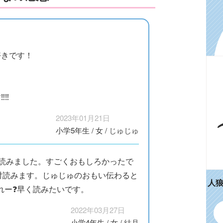
好きです！
‼️
2023年01月21日
小学5年生
/
女
/
じゅじゅ
)読みました。すごくおもしろかったで
絶対読みます。じゅじゅのおもい伝わると
人
ー❓️早く読みたいです。
2022年03月27日
小学4年生
/
女
/
結月