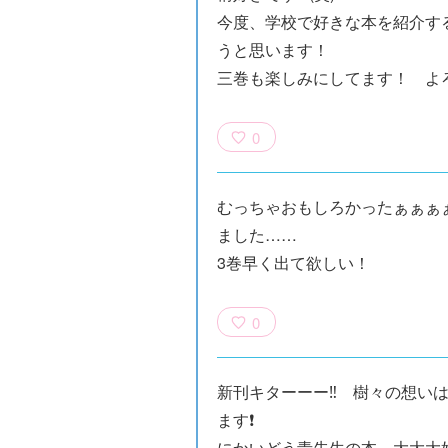
今度、学校で好きな本を紹介す
うと思います！
三巻も楽しみにしてます！ よ
0
むっちゃおもしろかったぁぁぁ
ました……
族館
悪役なんて、ご
トモダチデスゲ
世にもふしぎな
3巻早く出て欲しい！
めんです！
ーム 昨日の友
ＳＣＰガチャ！
（１）
は今日の敵
（１） かわい
0
い猫にご用心
新刊キターーー‼️ 樹々の想い
ます❗️
にかいどう青先生の本、大大大好