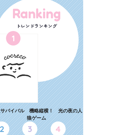
Ranking
トレンドランキング
1
狼サバイバル 機略縦横！ 光の夜の人
狼ゲーム
2
3
4