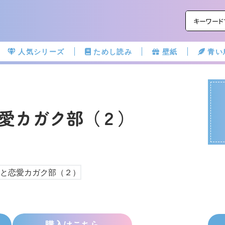
人気シリーズ
ためし読み
壁紙
青い
愛カガク部（２）
購入はこちら