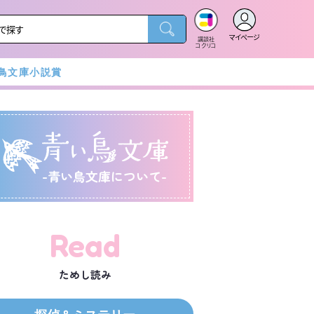
マイページ
講談社
コクリコ
鳥文庫小説賞
-青い鳥文庫について-
Read
ためし読み