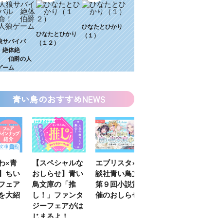
ひなたとひかり
ひなたとひかり
（１）
狼サバイバ
（１２）
 絶体絶
！ 伯爵の人
ゲーム
青い鳥のおすすめNEWS
わ×青
【スペシャルな
エブリスタ×講
【速報】『黒魔
】ちい
おしらせ】青い
談社青い鳥文庫
女さんが通
フェア
鳥文庫の「推
第９回小説賞開
る‼』ついにコ
を大紹
し！」ファンタ
催のおしらせ
ミカライズ！
ジーフェアがは
じまるよ！