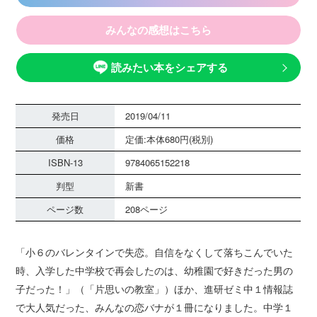
みんなの感想はこちら
読みたい本をシェアする
発売日
2019/04/11
価格
定価:本体680円(税別)
ISBN-13
9784065152218
判型
新書
ページ数
208ページ
「小６のバレンタインで失恋。自信をなくして落ちこんでいた
時、入学した中学校で再会したのは、幼稚園で好きだった男の
子だった！」（「片思いの教室」）ほか、進研ゼミ中１情報誌
で大人気だった、みんなの恋バナが１冊になりました。中学１