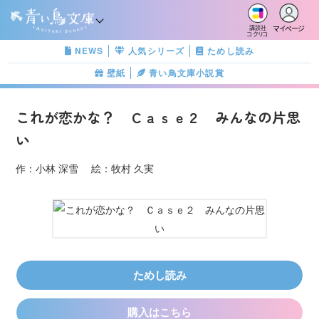
マイページ
講談社
コクリコ
NEWS
人気シリーズ
ためし読み
壁紙
青い鳥文庫小説賞
これが恋かな？ Ｃａｓｅ２ みんなの片思
い
作：小林 深雪 絵：牧村 久実
ためし読み
購入はこちら