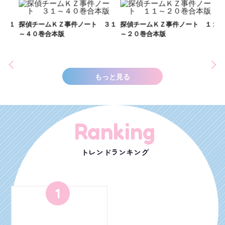
い
し
２１
探偵チームＫＺ事件ノート ３１
探偵チームＫＺ事件ノート １１
世
～４０巻合本版
～２０巻合本版
もっと見る
Ranking
トレンドランキング
1