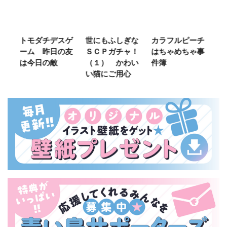
ご
トモダチデスゲ
世にもふしぎな
カラフルピーチ
長
ーム 昨日の友
ＳＣＰガチャ！
はちゃめちゃ事
部
は今日の敵
（１） かわい
件簿
い猫にご用心