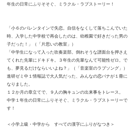
年生の日常にふりそそぐ、ミラクル・ラブストーリー！
「小６のバレンタインで失恋。自信をなくして落ちこんでいた
時、入学した中学校で再会したのは、幼稚園で好きだった男の
子だった！」（「片思いの教室」）
「中学生になって入った吹奏楽部。倒れそうな譜面台を押さえ
てくれた先輩にドキドキ。３年生の先輩なんて可能性ゼロ。で
も、夢見るだけならいいよね？」（「音楽室のラブソング」）
進研ゼミ中１情報誌で大人気だった、みんなの恋バナが１冊に
なりました。
１２か月の章立てで、９人の胸キュンの出来事をトレース。
中学１年生の日常にふりそそぐ、ミラクル・ラブストーリーで
す！
＜小学上級・中学から すべての漢字にふりがなつき＞