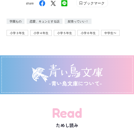
ブックマーク
share
学園もの
恋愛、キュンとする話
友情っていい！
小学３年生
小学４年生
小学５年生
小学６年生
中学生〜
-青い鳥文庫について-
Read
ためし読み