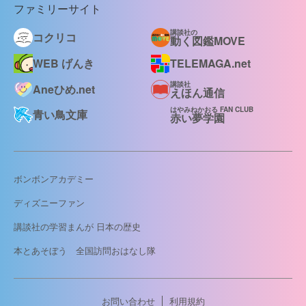
ファミリーサイト
講談社の
コクリコ
動く図鑑MOVE
WEB げんき
TELEMAGA.net
講談社
Aneひめ.net
えほん通信
はやみねかおる FAN CLUB
青い鳥文庫
赤い夢学園
ボンボンアカデミー
ディズニーファン
講談社の学習まんが 日本の歴史
本とあそぼう 全国訪問おはなし隊
お問い合わせ
利用規約