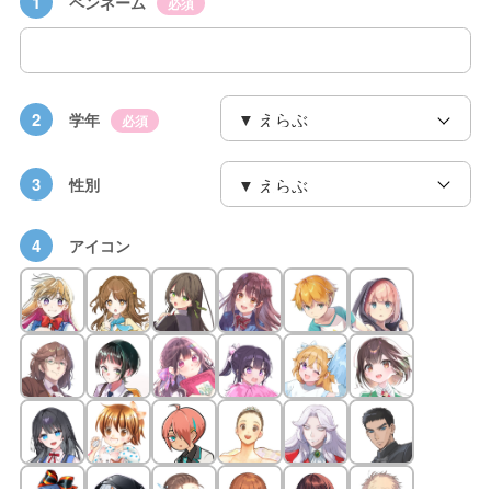
1
ペンネーム
必須
2
学年
必須
3
性別
4
アイコン