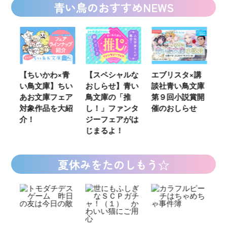
青い鳥のおすすめNEWS
ウ
【ちいかわ×青
【スペシャルな
エブリスタ×講
【
い鳥文庫】ちい
おしらせ】青い
談社青い鳥文庫
女
あお文庫フェア
鳥文庫の「推
第９回小説賞開
る
対象作品を大紹
し！」ファンタ
催のおしらせ
ミ
介！
ジーフェアがは
じまるよ！
夏休みをたのしもう☆