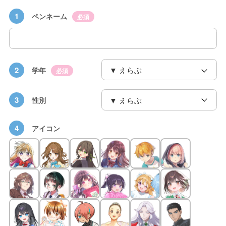
1
ペンネーム
必須
2
学年
必須
3
性別
4
アイコン