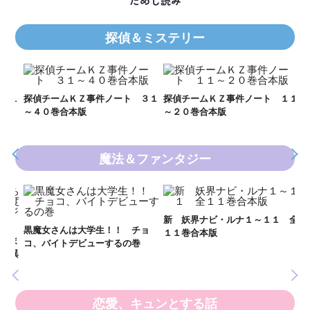
ためし読み
探偵＆ミステリー
Ｋ
数
２１
探偵チームＫＺ事件ノート ３１
探偵チームＫＺ事件ノート １１
～４０巻合本版
～２０巻合本版
魔法＆ファンタジー
妖
全
新 妖界ナビ・ルナ１～１１ 全
黒魔女さんは大学生！！ チョ
１１巻合本版
いま
コ、バイトデビューするの巻
の異
恋愛、キュンとする話