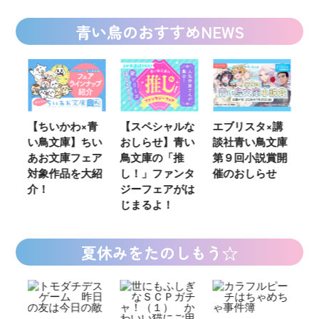
青い鳥のおすすめNEWS
ウ
【ちいかわ×青
【スペシャルな
エブリスタ×講
【
い鳥文庫】ちい
おしらせ】青い
談社青い鳥文庫
女
あお文庫フェア
鳥文庫の「推
第９回小説賞開
る
対象作品を大紹
し！」ファンタ
催のおしらせ
ミ
介！
ジーフェアがは
じまるよ！
夏休みをたのしもう☆