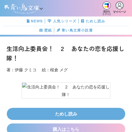
マイページ
講談社
コクリコ
NEWS
人気シリーズ
ためし読み
壁紙
青い鳥文庫小説賞
生活向上委員会！ ２ あなたの恋を応援し
隊！
著：伊藤 クミコ 絵：桜倉 メグ
ためし読み
購入はこちら