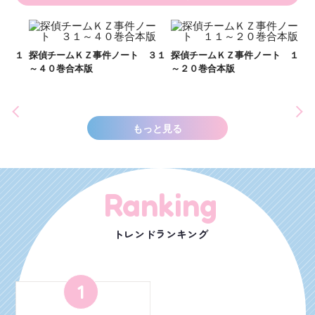
い
し
２１
探偵チームＫＺ事件ノート ３１
探偵チームＫＺ事件ノート １１
世
～４０巻合本版
～２０巻合本版
もっと見る
Ranking
トレンドランキング
1