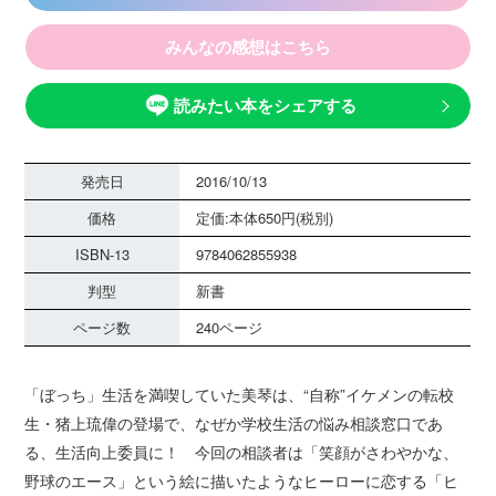
みんなの感想はこちら
読みたい本をシェアする
発売日
2016/10/13
価格
定価:本体650円(税別)
ISBN-13
9784062855938
判型
新書
ページ数
240ページ
「ぼっち」生活を満喫していた美琴は、“自称”イケメンの転校
生・猪上琉偉の登場で、なぜか学校生活の悩み相談窓口であ
る、生活向上委員に！ 今回の相談者は「笑顔がさわやかな、
野球のエース」という絵に描いたようなヒーローに恋する「ヒ