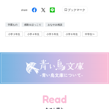
ブックマーク
share
学園もの
感動＆ほっこり
おなやみ相談
小学３年生
小学４年生
小学５年生
小学６年生
中学生〜
-青い鳥文庫について-
Read