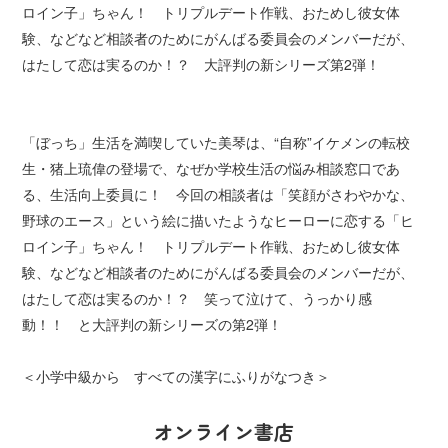
ロイン子」ちゃん！ トリプルデート作戦、おためし彼女体
験、などなど相談者のためにがんばる委員会のメンバーだが、
はたして恋は実るのか！？ 大評判の新シリーズ第2弾！
「ぼっち」生活を満喫していた美琴は、“自称”イケメンの転校
生・猪上琉偉の登場で、なぜか学校生活の悩み相談窓口であ
る、生活向上委員に！ 今回の相談者は「笑顔がさわやかな、
野球のエース」という絵に描いたようなヒーローに恋する「ヒ
ロイン子」ちゃん！ トリプルデート作戦、おためし彼女体
験、などなど相談者のためにがんばる委員会のメンバーだが、
はたして恋は実るのか！？ 笑って泣けて、うっかり感
動！！ と大評判の新シリーズの第2弾！
＜小学中級から すべての漢字にふりがなつき＞
オンライン書店