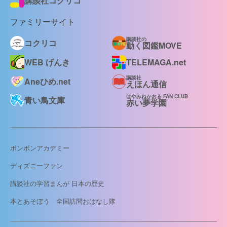
講談社コクリコ
ファミリーサイト
講談社の
コクリコ
動く図鑑MOVE
WEB げんき
TELEMAGA.net
講談社
Aneひめ.net
えほん通信
はやみねかおる FAN CLUB
青い鳥文庫
赤い夢学園
ボンボンアカデミー
ディズニーファン
講談社の学習まんが 日本の歴史
本とあそぼう 全国訪問おはなし隊