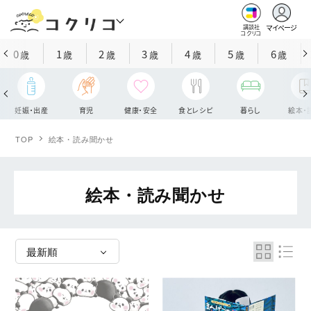
マイページ
講談社
コクリコ
0
1
2
3
4
5
6
歳
歳
歳
歳
歳
歳
歳
妊娠・出産
育児
健康・安全
食とレシピ
暮らし
絵本・
TOP
絵本・読み聞かせ
絵本・読み聞かせ