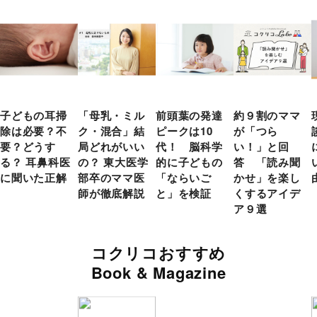
子どもの耳掃
「母乳・ミル
前頭葉の発達
約９割のママ
除は必要？不
ク・混合」結
ピークは10
が「つら
要？どうす
局どれがいい
代！ 脳科学
い！」と回
る？ 耳鼻科医
の？ 東大医学
的に子どもの
答 「読み聞
に聞いた正解
部卒のママ医
「ならいご
かせ」を楽し
師が徹底解説
と」を検証
くするアイデ
ア９選
コクリコおすすめ
Book & Magazine