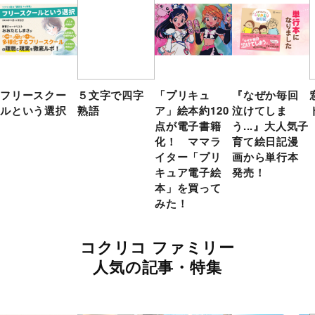
フリースクー
５文字で四字
「プリキュ
『なぜか毎回
ルという選択
熟語
ア」絵本約120
泣けてしま
点が電子書籍
う...』大人気子
化！ ママラ
育て絵日記漫
イター「プリ
画から単行本
キュア電子絵
発売！
本」を買って
みた！
コクリコ ファミリー
人気の記事・特集