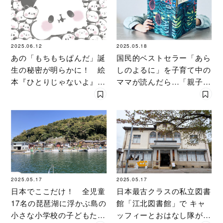
2025.06.12
2025.05.18
あの「もちもちぱんだ」誕
国民的ベストセラー「あら
生の秘密が明らかに！ 絵
しのよるに」を子育て中の
本『ひとりじゃないよ』で
ママが読んだら…「親子で
描かれる大人気キャラの癒
泣いた」「子どもの成長を
やしストーリー
実感」リアルレビュー
2025.05.17
2025.05.17
日本でここだけ！ 全児童
日本最古クラスの私立図書
17名の琵琶湖に浮かぶ島の
館「江北図書館」で キャ
小さな小学校の子どもたち
ッフィーとおはなし隊が初