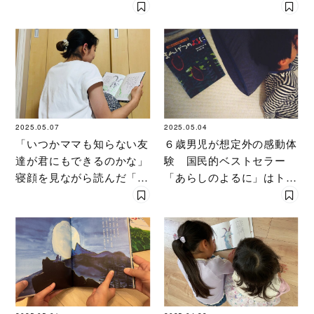
に会いに行く
コラボ！
2025.05.07
2025.05.04
「いつかママも知らない友
６歳男児が想定外の感動体
達が君にもできるのかな」
験 国民的ベストセラー
寝顔を見ながら読んだ「あ
「あらしのよるに」はトラ
らしのよるに」に０歳児の
ブル続出でハラハラが止ま
ママが思うこと
らない！