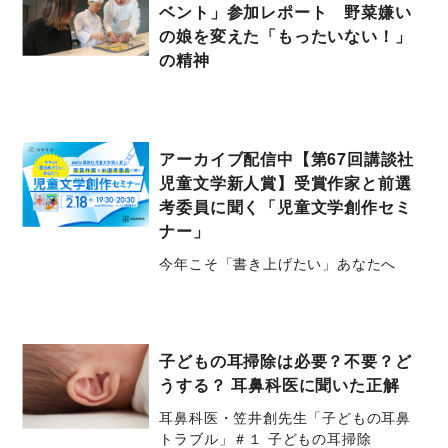
ベント」参加レポート 野菜嫌い
の娘を変えた「もったいない！」
の精神
アーカイブ配信中【第67回講談社
児童文学新人賞】受賞作家と前選
考委員に聞く「児童文学創作セミ
ナー」
今年こそ「書き上げたい」あなたへ
子どもの耳掃除は必要？不要？ど
うする？ 耳鼻科医に聞いた正解
耳鼻科医・笠井創先生「子どもの耳鼻
トラブル」＃１ 子どもの耳掃除