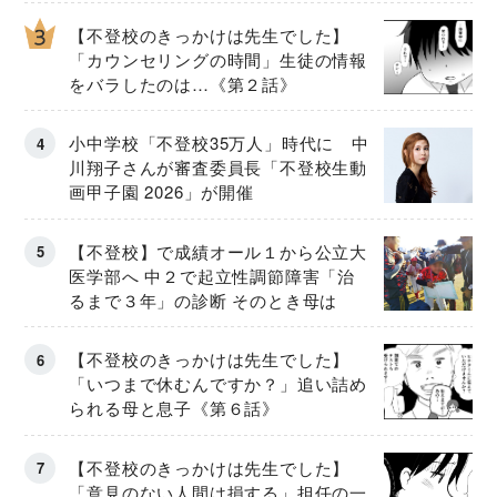
【不登校のきっかけは先生でした】
「カウンセリングの時間」生徒の情報
をバラしたのは…《第２話》
小中学校「不登校35万人」時代に 中
川翔子さんが審査委員長「不登校生動
画甲子園 2026」が開催
【不登校】で成績オール１から公立大
医学部へ 中２で起立性調節障害「治
るまで３年」の診断 そのとき母は
【不登校のきっかけは先生でした】
「いつまで休むんですか？」追い詰め
られる母と息子《第６話》
【不登校のきっかけは先生でした】
「意見のない人間は損する」担任の一