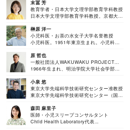
末冨 芳
教育学者・日本大学文理学部教育学科教授
日本大学文理学部教育学科教授。京都大学
教育学部卒業...
榊原 洋一
小児科医・お茶の水女子大学名誉教授
小児科医。1951年東京生まれ。小児科
医。東京大学...
原 哲也
一般社団法人WAKUWAKU PROJECT
1966年生まれ、明治学院大学社会学部福
JAPAN代表・言語聴覚士・社会福祉士
祉学科卒業...
小泉 悠
東京大学先端科学技術研究センター准教授
東京大学先端科学技術研究センター（国際
安全保障構想...
森田 麻里子
医師・小児スリープコンサルタント
Child Health Laboratory代表...