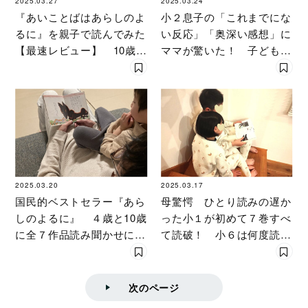
2025.03.27
2025.03.24
『あいことばはあらしのよ
小２息子の「これまでにな
るに』を親子で読んでみた
い反応」「奥深い感想」に
【最速レビュー】 10歳男
ママが驚いた！ 子どもの
子「友だちを信じると
「心の成長」を感じた『あ
は？」に出した答え
らしのよるに』
2025.03.20
2025.03.17
国民的ベストセラー『あら
母驚愕 ひとり読みの遅か
しのよるに』 ４歳と10歳
った小１が初めて７巻すべ
に全７作品読み聞かせにト
て読破！ 小６は何度読み
ライ 親が感激した子ども
返しても夢中になる「あら
のリアクションと成長と
しのよるに」
は？
次のページ