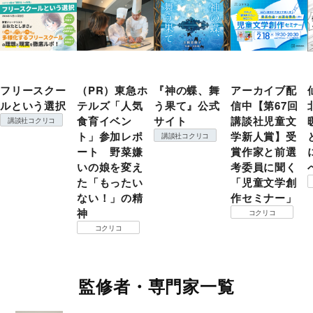
フリースクー
（PR）東急ホ
『神の蝶、舞
アーカイブ配
ルという選択
テルズ「人気
う果て』公式
信中【第67回
食育イベン
サイト
講談社児童文
講談社コクリコ
ト」参加レポ
学新人賞】受
講談社コクリコ
ート 野菜嫌
賞作家と前選
いの娘を変え
考委員に聞く
た「もったい
「児童文学創
ない！」の精
作セミナー」
神
コクリコ
コクリコ
監修者・専門家一覧