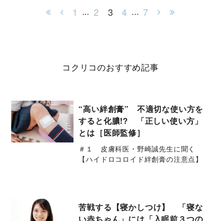
1
2
3
4
7
...
...
コクリコのおすすめ記事
“高い絆創膏” 不適切な使い方を
すると化膿!? 「正しい使い方」
とは［医師監修］
＃１ 皮膚科医・野崎誠先生に聞く
【ハイドロコロイド絆創膏の注意点】
苦戦する【寝かしつけ】 「寝な
い赤ちゃん」には「入眠前３つの