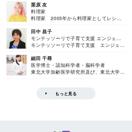
栗原 友
料理家
料理家 2005年から料理家としてレシピ
を紹介。東...
田中 昌子
モンテッソーリで子育て支援 エンジェル
モンテッソーリで子育て支援 エンジェル
ズハウス研究所所長
ズハウス研究...
細田 千尋
医学博士・認知科学者・脳科学者
東北大学加齢医学研究所及び、東北大学大
学院情報科学...
もっと見る