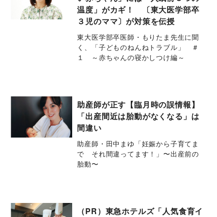
温度」がカギ！ 〔東大医学部卒
３児のママ〕が対策を伝授
東大医学部卒医師・もりたま先生に聞
く、「子どものねんねトラブル」 ＃
１ ～赤ちゃんの寝かしつけ編～
助産師が正す【臨月時の誤情報】
「出産間近は胎動がなくなる」は
間違い
助産師・田中まゆ「妊娠から子育てま
で それ間違ってます！」〜出産前の
胎動〜
（PR）東急ホテルズ「人気食育イ