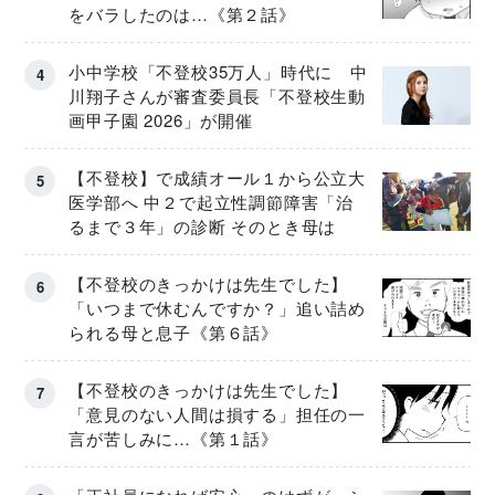
をバラしたのは…《第２話》
小中学校「不登校35万人」時代に 中
川翔子さんが審査委員長「不登校生動
画甲子園 2026」が開催
【不登校】で成績オール１から公立大
医学部へ 中２で起立性調節障害「治
るまで３年」の診断 そのとき母は
【不登校のきっかけは先生でした】
「いつまで休むんですか？」追い詰め
られる母と息子《第６話》
【不登校のきっかけは先生でした】
「意見のない人間は損する」担任の一
言が苦しみに…《第１話》