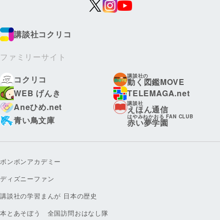
講談社コクリコ
ファミリーサイト
講談社の
コクリコ
動く図鑑MOVE
WEB げんき
TELEMAGA.net
講談社
Aneひめ.net
えほん通信
はやみねかおる FAN CLUB
青い鳥文庫
赤い夢学園
ボンボンアカデミー
ディズニーファン
講談社の学習まんが 日本の歴史
本とあそぼう 全国訪問おはなし隊