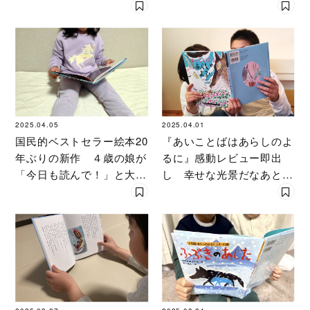
に』を親子で読んだら…
が胸に刺さった理由
2025.04.05
2025.04.01
国民的ベストセラー絵本20
『あいことばはあらしのよ
年ぶりの新作 ４歳の娘が
るに』感動レビュー即出
「今日も読んで！」と大ハ
し 幸せな光景だなあと小
マり 『あいことばはあら
４女子が表紙にしみじみし
しのよるに』の魅力
た理由