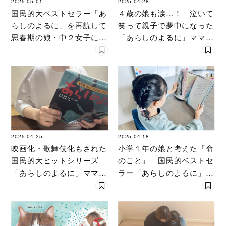
2025.05.01
2025.04.28
国民的大ベストセラー「あ
４歳の娘も涙…！ 泣いて
らしのよるに」を再読して
笑って親子で夢中になった
思春期の娘・中２女子に母
「あらしのよるに」ママの
が思ったこと
感動レポート
2025.04.25
2025.04.18
映画化・歌舞伎化もされた
小学１年の娘と考えた「命
国民的大ヒットシリーズ
のこと」 国民的ベストセ
「あらしのよるに」ママが
ラー「あらしのよるに」で
あらためて感動した「偏
ママが気づいた「本当の友
見」を乗り越える力
情」