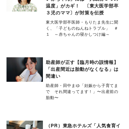
温度」がカギ！ 〔東大医学部卒
３児のママ〕が対策を伝授
東大医学部卒医師・もりたま先生に聞
く、「子どものねんねトラブル」 ＃
１ ～赤ちゃんの寝かしつけ編～
助産師が正す【臨月時の誤情報】
「出産間近は胎動がなくなる」は
間違い
助産師・田中まゆ「妊娠から子育てま
で それ間違ってます！」〜出産前の
胎動〜
（PR）東急ホテルズ「人気食育イ