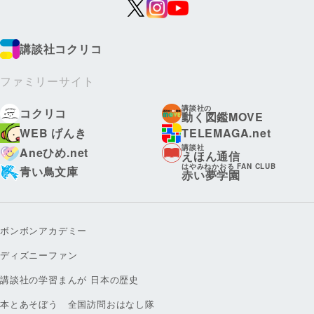
講談社コクリコ
ファミリーサイト
講談社の
コクリコ
動く図鑑MOVE
WEB げんき
TELEMAGA.net
講談社
Aneひめ.net
えほん通信
はやみねかおる FAN CLUB
青い鳥文庫
赤い夢学園
ボンボンアカデミー
ディズニーファン
講談社の学習まんが 日本の歴史
本とあそぼう 全国訪問おはなし隊