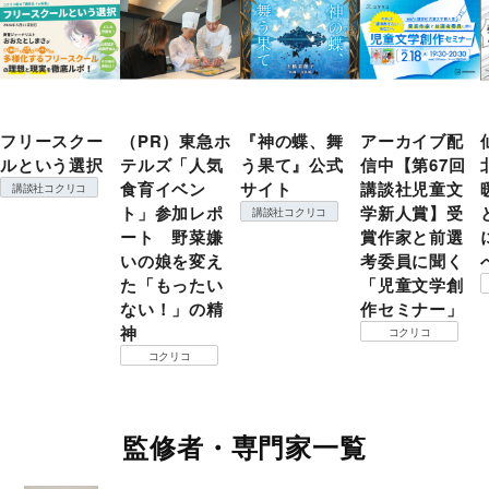
フリースクー
（PR）東急ホ
『神の蝶、舞
アーカイブ配
ルという選択
テルズ「人気
う果て』公式
信中【第67回
食育イベン
サイト
講談社児童文
講談社コクリコ
ト」参加レポ
学新人賞】受
講談社コクリコ
ート 野菜嫌
賞作家と前選
いの娘を変え
考委員に聞く
た「もったい
「児童文学創
ない！」の精
作セミナー」
神
コクリコ
コクリコ
監修者・専門家一覧