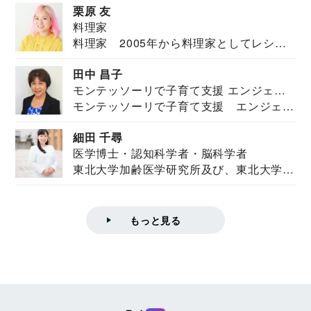
栗原 友
料理家
料理家 2005年から料理家としてレシピ
を紹介。東...
田中 昌子
モンテッソーリで子育て支援 エンジェル
モンテッソーリで子育て支援 エンジェル
ズハウス研究所所長
ズハウス研究...
細田 千尋
医学博士・認知科学者・脳科学者
東北大学加齢医学研究所及び、東北大学大
学院情報科学...
もっと見る