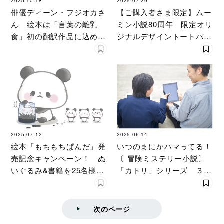
2025.10.18
2025.07.29
俳優ディーン・フジオカさ
【ご購入者さま限定】ムー
ん 絵本は「言葉の離乳
ミン小説80周年 限定オリ
食」初の翻訳作品に込めた
ジナルデザイントートバッ
想い…子どもに伝えたい多
グのプレゼントキャンペー
様性
ン！
2025.07.12
2025.06.14
絵本「もちもちぱんだ」発
いつのまにかハマってる！
売記念キャンペーン！ ぬ
〔 冒険ミステリー小説〕
いぐるみ&書籍を25名様に
「カトリ」シリーズ ３作
プレゼント
品の最後まで目が離せない
面白さのヒミツを〔徹底解
剖〕
次のページ