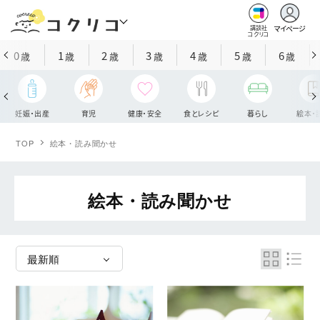
マイページ
講談社
コクリコ
0
1
2
3
4
5
6
歳
歳
歳
歳
歳
歳
歳
妊娠・出産
育児
健康・安全
食とレシピ
暮らし
絵本・
TOP
絵本・読み聞かせ
絵本・読み聞かせ