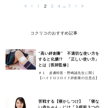
1
2
3
4
7
...
コクリコのおすすめ記事
“高い絆創膏” 不適切な使い方を
すると化膿!? 「正しい使い方」
とは［医師監修］
＃１ 皮膚科医・野崎誠先生に聞く
【ハイドロコロイド絆創膏の注意点】
苦戦する【寝かしつけ】 「寝な
い赤ちゃん」には「入眠前３つの