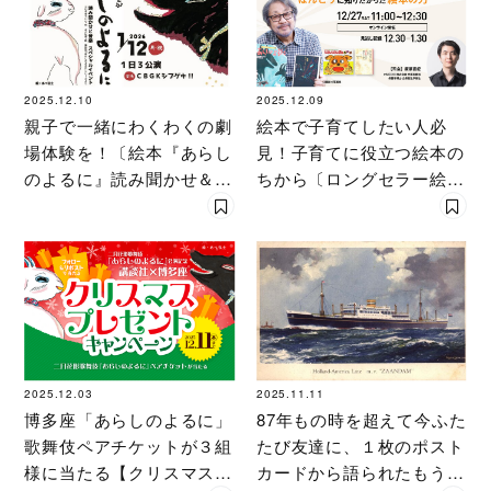
2025.12.10
2025.12.09
親子で一緒にわくわくの劇
絵本で子育てしたい人必
場体験を！〔絵本『あらし
見！子育てに役立つ絵本の
のよるに』読み聞かせ＆音
ちから〔ロングセラー絵本
楽のスペシャルイベント開
『あらしのよるに』作者に
催〕
よるウェビナー開催！〕
2025.12.03
2025.11.11
博多座「あらしのよるに」
87年もの時を超えて今ふた
歌舞伎ペアチケットが３組
たび友達に、１枚のポスト
様に当たる【クリスマスプ
カードから語られたもう一