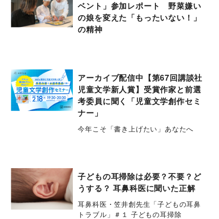
ベント」参加レポート 野菜嫌い
の娘を変えた「もったいない！」
の精神
アーカイブ配信中【第67回講談社
児童文学新人賞】受賞作家と前選
考委員に聞く「児童文学創作セミ
ナー」
今年こそ「書き上げたい」あなたへ
子どもの耳掃除は必要？不要？ど
うする？ 耳鼻科医に聞いた正解
耳鼻科医・笠井創先生「子どもの耳鼻
トラブル」＃１ 子どもの耳掃除