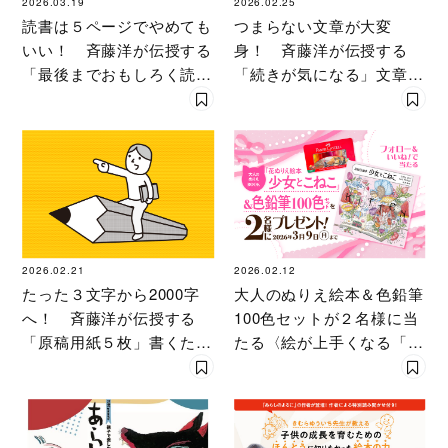
2026.03.19
2026.02.25
読書は５ページでやめても
つまらない文章が大変
いい！ 斉藤洋が伝授する
身！ 斉藤洋が伝授する
「最後までおもしろく読め
「続きが気になる」文章の
る本」を見つけるコツ
書き方
2026.02.21
2026.02.12
たった３文字から2000字
大人のぬりえ絵本＆色鉛筆
へ！ 斉藤洋が伝授する
100色セットが２名様に当
「原稿用紙５枚」書くため
たる〈絵が上手くなる「花
の文章術
ぬりえ絵本」新刊発売〉