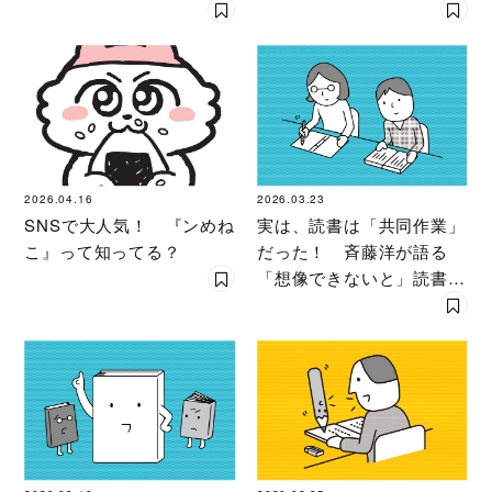
ト教〉
ト教〉
2026.04.16
2026.03.23
SNSで大人気！ 『ンめね
実は、読書は「共同作業」
こ』って知ってる？
だった！ 斉藤洋が語る
「想像できないと」読書が
つまらなくなる理由