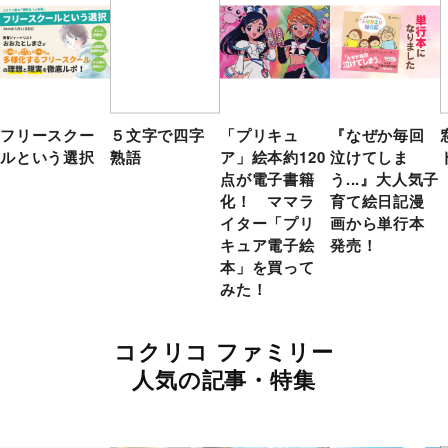
フリースクー
５文字で四字
「プリキュ
『なぜか毎回
ルという選択
熟語
ア」絵本約120
泣けてしま
点が電子書籍
う...』大人気子
化！ ママラ
育て絵日記漫
イター「プリ
画から単行本
キュア電子絵
発売！
本」を買って
みた！
コクリコ ファミリー
人気の記事・特集