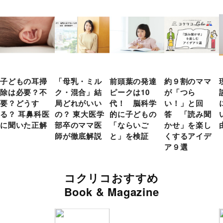
子どもの耳掃
「母乳・ミル
前頭葉の発達
約９割のママ
除は必要？不
ク・混合」結
ピークは10
が「つら
要？どうす
局どれがいい
代！ 脳科学
い！」と回
る？ 耳鼻科医
の？ 東大医学
的に子どもの
答 「読み聞
に聞いた正解
部卒のママ医
「ならいご
かせ」を楽し
師が徹底解説
と」を検証
くするアイデ
ア９選
コクリコおすすめ
Book & Magazine