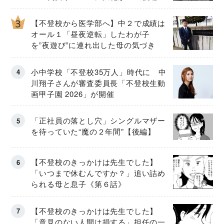
【不登校から医学部へ】中２で成績は
オール１「昼夜逆転」したわが子
を”夜遊び”に連れ出した母の気づき
小中学校「不登校35万人」時代に 中
川翔子さんが審査委員長「不登校生動
画甲子園 2026」が開催
「正社員の落とし穴」シングルマザー
を待っていた“魔の２年間”【後編】
【不登校のきっかけは先生でした】
「いつまで休むんですか？」追い詰め
られる母と息子《第６話》
【不登校のきっかけは先生でした】
「意見のない人間は損する」担任の一