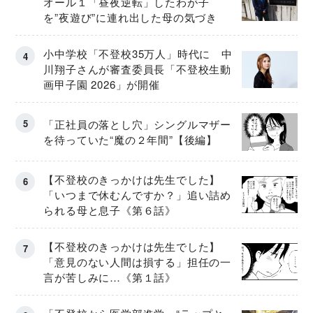
オール１「昼夜逆転」したわが子
を”夜遊び”に連れ出した母の気づき
小中学校「不登校35万人」時代に 中
川翔子さんが審査委員長「不登校生動
画甲子園 2026」が開催
「正社員の落とし穴」シングルマザー
を待っていた“魔の２年間”【後編】
【不登校のきっかけは先生でした】
「いつまで休むんですか？」追い詰め
られる母と息子《第６話》
【不登校のきっかけは先生でした】
「意見のない人間は損する」担任の一
言が苦しみに…《第１話》