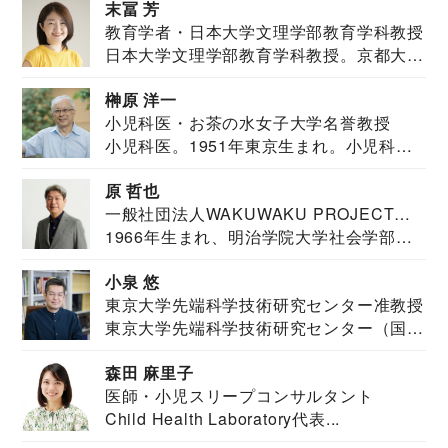
末冨 芳
教育学者・日本大学文理学部教育学科教授
日本大学文理学部教育学科教授。京都大学
教育学部卒業...
榊原 洋一
小児科医・お茶の水女子大学名誉教授
小児科医。1951年東京生まれ。小児科
医。東京大学...
原 哲也
一般社団法人WAKUWAKU PROJECT
1966年生まれ、明治学院大学社会学部福
JAPAN代表・言語聴覚士・社会福祉士
祉学科卒業...
小泉 悠
東京大学先端科学技術研究センター准教授
東京大学先端科学技術研究センター（国際
安全保障構想...
森田 麻里子
医師・小児スリープコンサルタント
Child Health Laboratory代表...