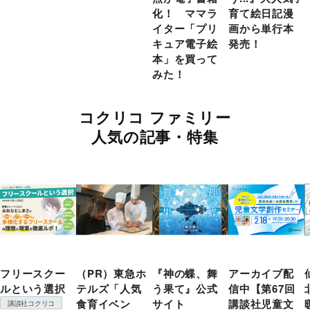
化！ ママラ
育て絵日記漫
イター「プリ
画から単行本
キュア電子絵
発売！
本」を買って
みた！
コクリコ ファミリー
人気の記事・特集
フリースクー
（PR）東急ホ
『神の蝶、舞
アーカイブ配
ルという選択
テルズ「人気
う果て』公式
信中【第67回
食育イベン
サイト
講談社児童文
講談社コクリコ