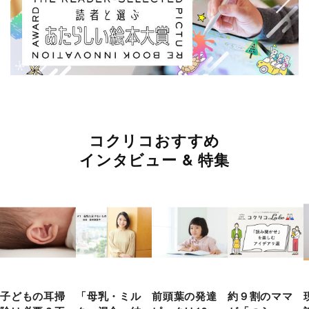
コクリコおすすめ
インタビュー & 特集
子どもの耳掃
「母乳・ミル
前頭葉の発達
約９割のママ