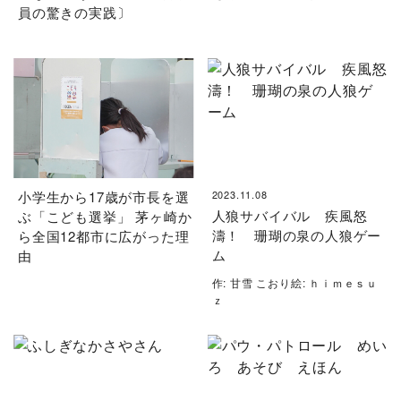
員の驚きの実践〕
小学生から17歳が市長を選
2023.11.08
人狼サバイバル 疾風怒
ぶ「こども選挙」 茅ヶ崎か
濤！ 珊瑚の泉の人狼ゲー
ら全国12都市に広がった理
ム
由
作: 甘雪 こおり絵: ｈｉｍｅｓｕ
ｚ