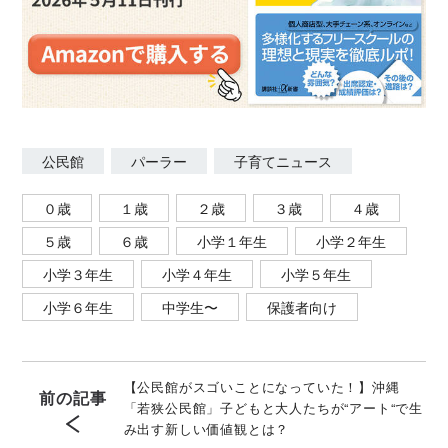
公民館
パーラー
子育てニュース
０歳
１歳
２歳
３歳
４歳
５歳
６歳
小学１年生
小学２年生
小学３年生
小学４年生
小学５年生
小学６年生
中学生〜
保護者向け
【公民館がスゴいことになっていた！】沖縄
前の記事
「若狭公民館」子どもと大人たちが“アート“で生
み出す新しい価値観とは？