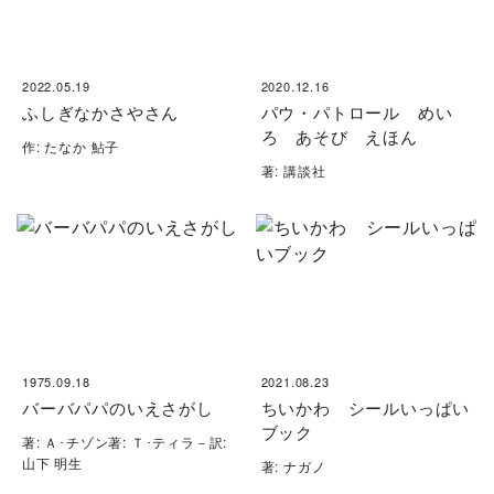
2022.05.19
2020.12.16
ふしぎなかさやさん
パウ・パトロール めい
ろ あそび えほん
作: たなか 鮎子
著: 講談社
1975.09.18
2021.08.23
バーバパパのいえさがし
ちいかわ シールいっぱい
ブック
著: Ａ･チゾン著: Ｔ･ティラ－訳:
山下 明生
著: ナガノ