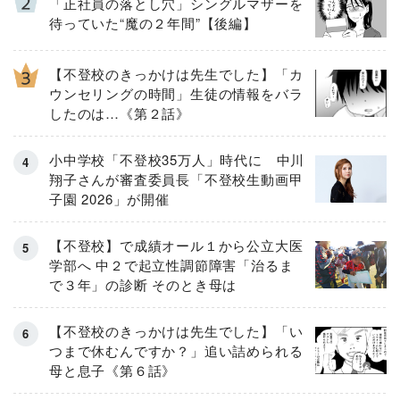
「正社員の落とし穴」シングルマザーを
待っていた“魔の２年間”【後編】
【不登校のきっかけは先生でした】「カ
ウンセリングの時間」生徒の情報をバラ
したのは…《第２話》
小中学校「不登校35万人」時代に 中川
翔子さんが審査委員長「不登校生動画甲
子園 2026」が開催
【不登校】で成績オール１から公立大医
学部へ 中２で起立性調節障害「治るま
で３年」の診断 そのとき母は
【不登校のきっかけは先生でした】「い
つまで休むんですか？」追い詰められる
母と息子《第６話》