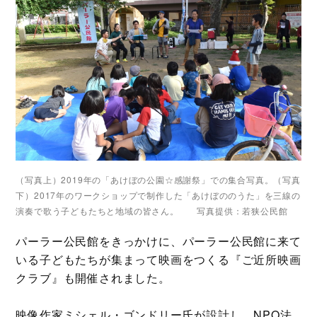
（写真上）2019年の「あけぼの公園☆感謝祭」での集合写真。（写真
下）2017年のワークショップで制作した「あけぼののうた」を三線の
演奏で歌う子どもたちと地域の皆さん。 写真提供：若狭公民館
パーラー公民館をきっかけに、パーラー公民館に来て
いる子どもたちが集まって映画をつくる『ご近所映画
クラブ』も開催されました。
映像作家ミシェル・ゴンドリー氏が設計し、NPO法