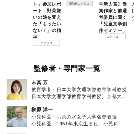
ト」参加レポ
学新人賞】受
講談社コクリコ
ート 野菜嫌
賞作家と前選
いの娘を変え
考委員に聞く
た「もったい
「児童文学創
ない！」の精
作セミナー」
神
コクリコ
コクリコ
監修者・専門家一覧
末冨 芳
教育学者・日本大学文理学部教育学科教授
日本大学文理学部教育学科教授。京都大学
教育学部卒業...
榊原 洋一
小児科医・お茶の水女子大学名誉教授
小児科医。1951年東京生まれ。小児科
医。東京大学...