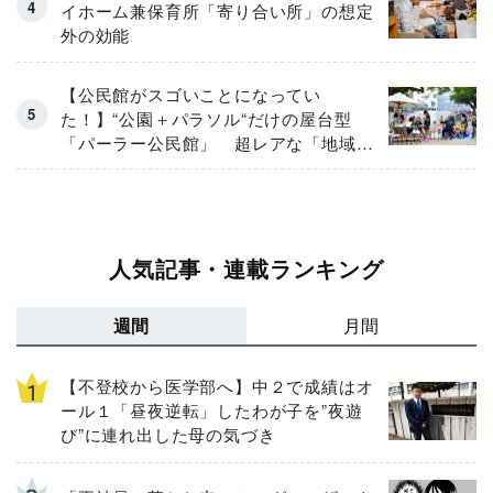
イホーム兼保育所「寄り合い所」の想定
外の効能
【公民館がスゴいことになってい
た！】“公園＋パラソル“だけの屋台型
「パーラー公民館」 超レアな「地域の
拠点」に全国から視察も多数
人気記事・連載ランキング
週間
月間
【不登校から医学部へ】中２で成績はオ
ール１「昼夜逆転」したわが子を”夜遊
び”に連れ出した母の気づき