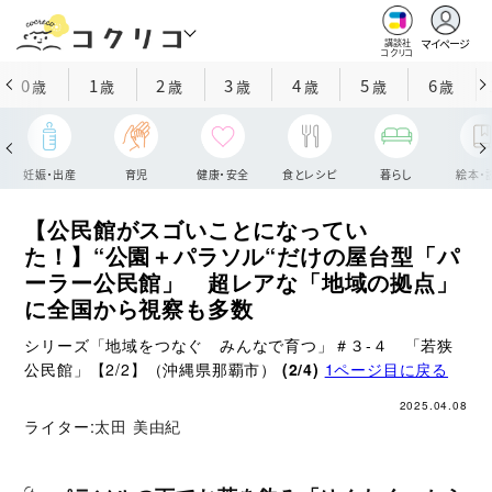
マイページ
講談社
コクリコ
0
1
2
3
4
5
6
歳
歳
歳
歳
歳
歳
歳
妊娠・出産
育児
健康・安全
食とレシピ
暮らし
絵本・
【公民館がスゴいことになってい
た！】“公園＋パラソル“だけの屋台型「パ
ーラー公民館」 超レアな「地域の拠点」
に全国から視察も多数
シリーズ「地域をつなぐ みんなで育つ」＃３‐４ 「若狭
公民館」【2/2】（沖縄県那覇市）
(2/4)
1ページ目に戻る
2025.04.08
ライター:
太田 美由紀