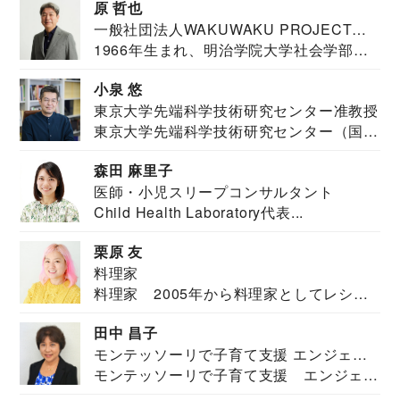
原 哲也
一般社団法人WAKUWAKU PROJECT
1966年生まれ、明治学院大学社会学部福
JAPAN代表・言語聴覚士・社会福祉士
祉学科卒業...
小泉 悠
東京大学先端科学技術研究センター准教授
東京大学先端科学技術研究センター（国際
安全保障構想...
森田 麻里子
医師・小児スリープコンサルタント
Child Health Laboratory代表...
栗原 友
料理家
料理家 2005年から料理家としてレシピ
を紹介。東...
田中 昌子
モンテッソーリで子育て支援 エンジェル
モンテッソーリで子育て支援 エンジェル
ズハウス研究所所長
ズハウス研究...