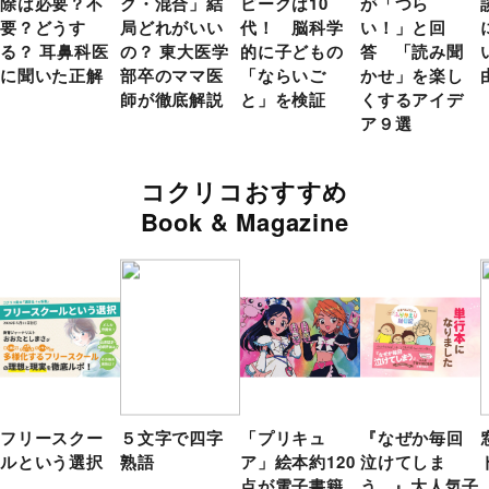
除は必要？不
ク・混合」結
ピークは10
が「つら
要？どうす
局どれがいい
代！ 脳科学
い！」と回
る？ 耳鼻科医
の？ 東大医学
的に子どもの
答 「読み聞
に聞いた正解
部卒のママ医
「ならいご
かせ」を楽し
師が徹底解説
と」を検証
くするアイデ
ア９選
コクリコおすすめ
Book & Magazine
フリースクー
５文字で四字
「プリキュ
『なぜか毎回
ルという選択
熟語
ア」絵本約120
泣けてしま
点が電子書籍
う...』大人気子