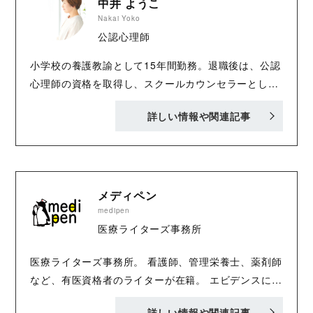
中井 ようこ
Nakai Yoko
公認心理師
小学校の養護教諭として15年間勤務。退職後は、公認
心理師の資格を取得し、スクールカウンセラーとして
従事。コロナ禍では800件以上の相談を受けた。アド
詳しい情報や関連記事
ラー心理学の知識も活かし、子どもや保護者の気持ち
に寄り添ったかかわりを大切にしている。
メディペン
medipen
医療ライターズ事務所
医療ライターズ事務所。 看護師、管理栄養士、薬剤師
など、有医資格者のライターが在籍。 エビデンスに基
づいた医療記事を得意とするほか、医療×他業種の記
詳しい情報や関連記事