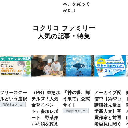
本」を買って
みた！
コクリコ ファミリー
人気の記事・特集
フリースクー
（PR）東急ホ
『神の蝶、舞
アーカイブ配
ルという選択
テルズ「人気
う果て』公式
信中【第67回
食育イベン
サイト
講談社児童文
講談社コクリコ
ト」参加レポ
学新人賞】受
講談社コクリコ
ート 野菜嫌
賞作家と前選
いの娘を変え
考委員に聞く