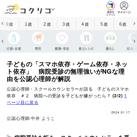
マイページ
講談社
コクリコ
0
1
2
3
4
5
6
歳
歳
歳
歳
歳
歳
歳
妊娠・出産
育児
健康・安全
食とレシピ
暮らし
絵本・
子どもの「スマホ依存・ゲーム依存・ネッ
ト依存」 病院受診の無理強いがNGな理
由を公認心理師が解説
公認心理師・スクールカウンセラーが語る 子どものスマホ
依存 ＃２ 病院への受診を子どもが嫌がったら？
(2/2)
1
ページ目に戻る
2024.01.17
公認心理師:
中井 ようこ