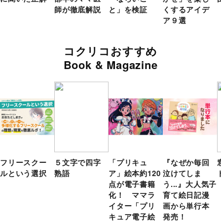
師が徹底解説
と」を検証
くするアイデ
ア９選
コクリコおすすめ
Book & Magazine
フリースクー
５文字で四字
「プリキュ
『なぜか毎回
ルという選択
熟語
ア」絵本約120
泣けてしま
点が電子書籍
う...』大人気子
化！ ママラ
育て絵日記漫
イター「プリ
画から単行本
キュア電子絵
発売！