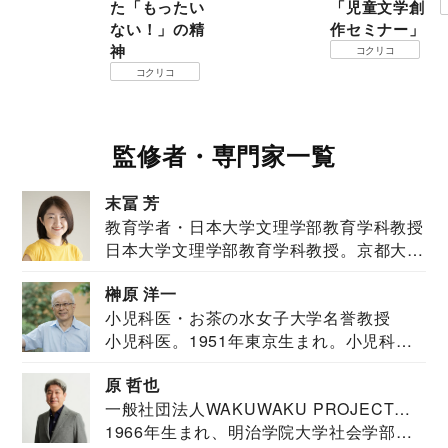
た「もったい
「児童文学創
ない！」の精
作セミナー」
神
コクリコ
コクリコ
監修者・専門家一覧
末冨 芳
教育学者・日本大学文理学部教育学科教授
日本大学文理学部教育学科教授。京都大学
教育学部卒業...
榊原 洋一
小児科医・お茶の水女子大学名誉教授
小児科医。1951年東京生まれ。小児科
医。東京大学...
原 哲也
一般社団法人WAKUWAKU PROJECT
1966年生まれ、明治学院大学社会学部福
JAPAN代表・言語聴覚士・社会福祉士