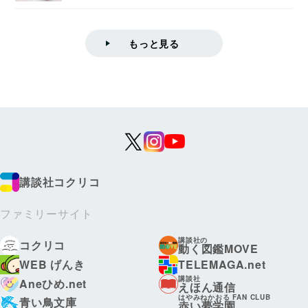
学院情報科学...
もっと見る
講談社コクリコ
ファミリーサイト
講談社の
コクリコ
動く図鑑MOVE
WEB げんき
TELEMAGA.net
講談社
Aneひめ.net
えほん通信
はやみねかおる FAN CLUB
青い鳥文庫
赤い夢学園