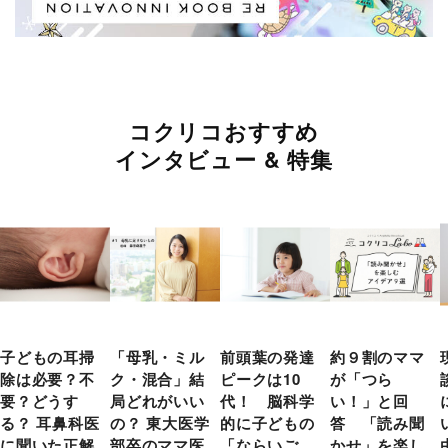
コクリコおすすめ
インタビュー & 特集
子どもの耳掃
「母乳・ミル
前頭葉の発達
約９割のママ
除は必要？不
ク・混合」結
ピークは10
が「つら
要？どうす
局どれがいい
代！ 脳科学
い！」と回
る？ 耳鼻科医
の？ 東大医学
的に子どもの
答 「読み聞
に聞いた正解
部卒のママ医
「ならいご
かせ」を楽し