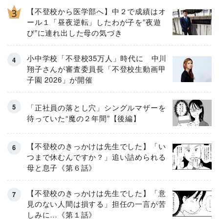
【不登校から医学部へ】中２で成績はオ
ール１「昼夜逆転」したわが子を”夜遊
び”に連れ出した母の気づき
小中学校「不登校35万人」時代に 中川
翔子さんが審査委員長「不登校生動画甲
子園 2026」が開催
「正社員の落とし穴」シングルマザーを
待っていた“魔の２年間”【後編】
【不登校のきっかけは先生でした】「い
つまで休むんですか？」追い詰められる
母と息子《第６話》
【不登校のきっかけは先生でした】「意
見のない人間は損する」担任の一言が苦
しみに…《第１話》