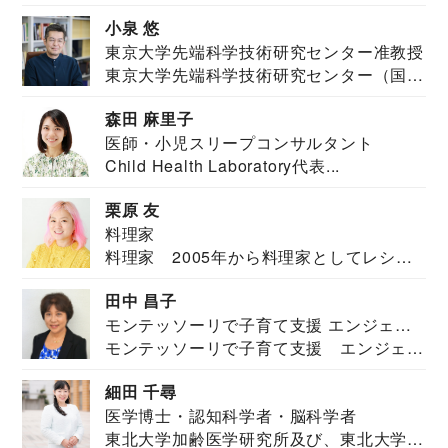
祉学科卒業...
小泉 悠
東京大学先端科学技術研究センター准教授
東京大学先端科学技術研究センター（国際
安全保障構想...
森田 麻里子
医師・小児スリープコンサルタント
Child Health Laboratory代表...
栗原 友
料理家
料理家 2005年から料理家としてレシピ
を紹介。東...
田中 昌子
モンテッソーリで子育て支援 エンジェル
モンテッソーリで子育て支援 エンジェル
ズハウス研究所所長
ズハウス研究...
細田 千尋
医学博士・認知科学者・脳科学者
東北大学加齢医学研究所及び、東北大学大