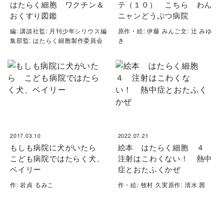
はたらく細胞 ワクチン＆
テ（１０） こちら わん
おくすり図鑑
ニャンどうぶつ病院
編: 講談社監: 月刊少年シリウス編
原作・絵: 伊藤 みんご文: 辻 みゆ
集部監: はたらく細胞製作委員会
き
2017.03.10
2022.07.21
もしも病院に犬がいたら
絵本 はたらく細胞 ４
こども病院ではたらく犬、
注射はこわくない！ 熱中
ベイリー
症とおたふくかぜ
作: 岩貞 るみこ
作・絵: 牧村 久実原作: 清水 茜