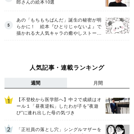
郎さんの絵本10選
あの「もちもちぱんだ」誕生の秘密が明
らかに！ 絵本『ひとりじゃないよ』で
描かれる大人気キャラの癒やしストーリ
ー
人気記事・連載ランキング
週間
月間
【不登校から医学部へ】中２で成績はオ
ール１「昼夜逆転」したわが子を”夜遊
び”に連れ出した母の気づき
「正社員の落とし穴」シングルマザーを