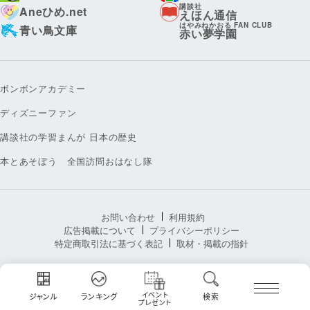
講談社
Aneひめ.net
えほん通信
はやみねかおる FAN CLUB
青い鳥文庫
赤い夢学園
ボンボンアカデミー
ディズニーファン
講談社の学習まんが 日本の歴史
本とあそぼう 全国訪問おはなし隊
お問い合わせ
利用規約
広告掲載について
プライバシーポリシー
特定商取引法に基づく表記
取材・掲載の指針
イベント
ジャンル
ランキング
検索
プレゼント