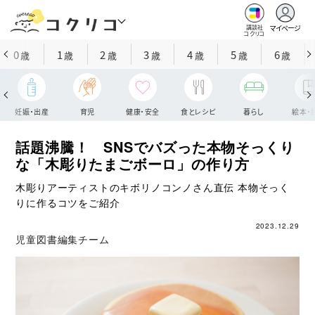
マイページ
講談社
コクリコ
0
1
2
3
4
5
6
歳
歳
歳
歳
歳
歳
歳
妊娠・出産
育児
健康・安全
食とレシピ
暮らし
絵本・
話題沸騰！ SNSでバズった本物そっくり
な「木彫りたまごボーロ」の作り方
木彫りアーティストのキボリノコンノさん直伝 本物そっく
りに作るコツをご紹介
2023.12.29
児童図書編集チーム