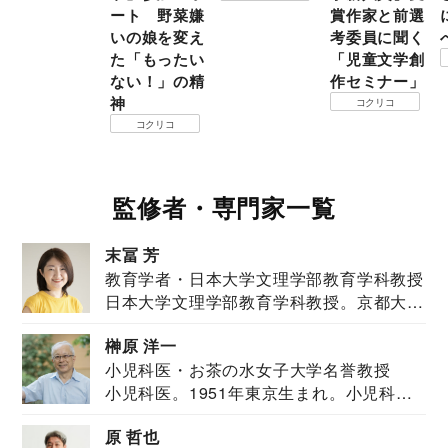
ート 野菜嫌
賞作家と前選
いの娘を変え
考委員に聞く
た「もったい
「児童文学創
ない！」の精
作セミナー」
神
コクリコ
コクリコ
監修者・専門家一覧
末冨 芳
教育学者・日本大学文理学部教育学科教授
日本大学文理学部教育学科教授。京都大学
教育学部卒業...
榊原 洋一
小児科医・お茶の水女子大学名誉教授
小児科医。1951年東京生まれ。小児科
医。東京大学...
原 哲也