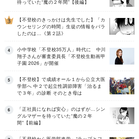
待っていた“魔の２年間”【後編】
【不登校のきっかけは先生でした】「カ
ウンセリングの時間」生徒の情報をバラ
したのは…《第２話》
小中学校「不登校35万人」時代に 中川
翔子さんが審査委員長「不登校生動画甲
子園 2026」が開催
【不登校】で成績オール１から公立大医
学部へ 中２で起立性調節障害「治るま
で３年」の診断 そのとき母は
「正社員になれば安心」のはずが…シン
グルマザーを待っていた“魔の２年
間”【前編】
「不登校から医学部進学」“ラップとフ