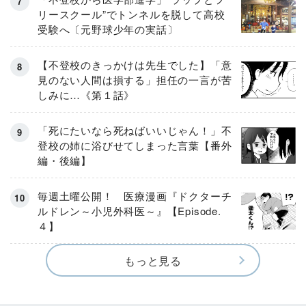
リースクール”でトンネルを脱して高校
受験へ〔元野球少年の実話〕
【不登校のきっかけは先生でした】「意
見のない人間は損する」担任の一言が苦
しみに…《第１話》
「死にたいなら死ねばいいじゃん！」不
登校の姉に浴びせてしまった言葉【番外
編・後編】
毎週土曜公開！ 医療漫画『ドクターチ
ルドレン～小児外科医～』【Episode.
４】
もっと見る