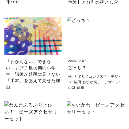
呼び方
危険】と分別の落とし穴
「わかんない、できな
2023.12.07
どっち？
い…」プチ反抗期の小学
生 講師が普段は見せない
作: キボリノコンノ装丁・デザイ
「手本」をあえて見せた理
ン: 脇田 あすか装丁・デザイン:
由
山口 日和