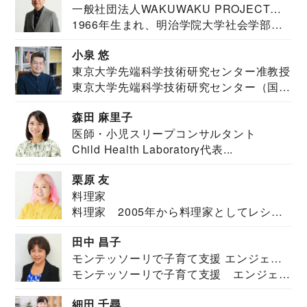
一般社団法人WAKUWAKU PROJECT
1966年生まれ、明治学院大学社会学部福
JAPAN代表・言語聴覚士・社会福祉士
祉学科卒業...
小泉 悠
東京大学先端科学技術研究センター准教授
東京大学先端科学技術研究センター（国際
安全保障構想...
森田 麻里子
医師・小児スリープコンサルタント
Child Health Laboratory代表...
栗原 友
料理家
料理家 2005年から料理家としてレシピ
を紹介。東...
田中 昌子
モンテッソーリで子育て支援 エンジェル
モンテッソーリで子育て支援 エンジェル
ズハウス研究所所長
ズハウス研究...
細田 千尋