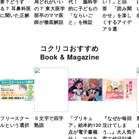
要？どうす
局どれがいい
代！ 脳科学
い！」と回
る？ 耳鼻科医
の？ 東大医学
的に子どもの
答 「読み聞
に聞いた正解
部卒のママ医
「ならいご
かせ」を楽し
師が徹底解説
と」を検証
くするアイデ
ア９選
コクリコおすすめ
Book & Magazine
フリースクー
５文字で四字
「プリキュ
『なぜか毎回
ルという選択
熟語
ア」絵本約120
泣けてしま
点が電子書籍
う...』大人気子
化！ ママラ
育て絵日記漫