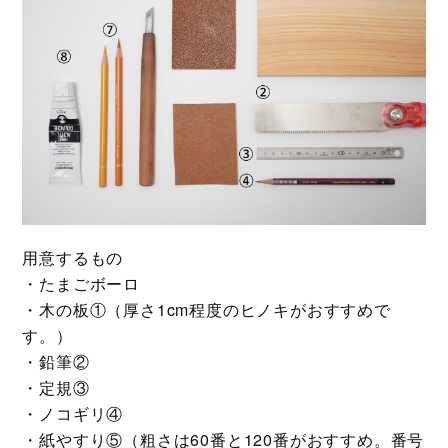
用意するもの
・たまごボーロ
・木の板①（厚さ1cm程度のヒノキがおすすめで
す。）
・鉛筆②
・定規③
・ノコギリ④
・紙やすり⑤（粗さは60番と120番がおすすめ。番号