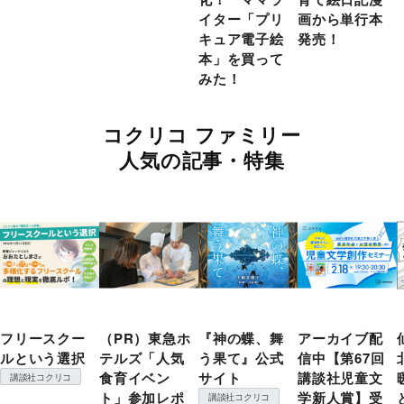
イター「プリ
画から単行本
キュア電子絵
発売！
本」を買って
みた！
コクリコ ファミリー
人気の記事・特集
フリースクー
（PR）東急ホ
『神の蝶、舞
アーカイブ配
ルという選択
テルズ「人気
う果て』公式
信中【第67回
食育イベン
サイト
講談社児童文
講談社コクリコ
ト」参加レポ
学新人賞】受
講談社コクリコ