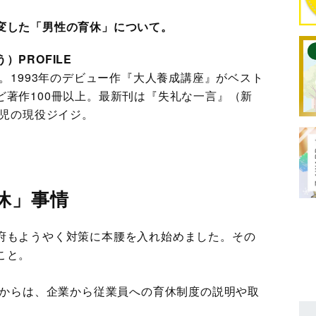
変した「男性の育休」について。
PROFILE
れ。1993年のデビュー作『大人養成講座』がベスト
ど著作100冊以上。最新刊は『失礼な一言』（新
女児の現役ジイジ。
休」事情
府もようやく対策に本腰を入れ始めました。その
こと。
月からは、企業から従業員への育休制度の説明や取