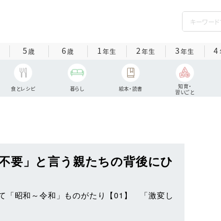
5
6
1
2
3
4
歳
歳
年生
年生
年生
知育・
食とレシピ
暮らし
絵本・読書
習いごと
不要」と言う親たちの背後にひ
て「昭和～令和」ものがたり【01】 「激変し