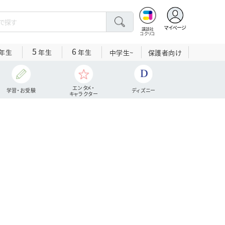
マイページ
講談社
コクリコ
5
6
年生
年生
年生
中学生~
保護者向け
エンタメ・
学習・お受験
ディズニー
キャラクター