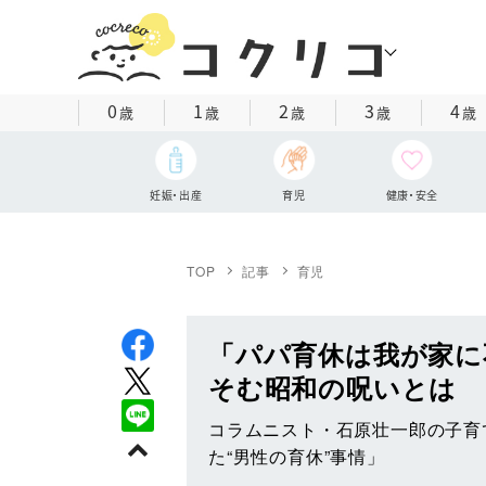
0
1
2
3
4
歳
歳
歳
歳
歳
妊娠・出産
育児
健康・安全
TOP
記事
育児
「パパ育休は我が家に
そむ昭和の呪いとは
コラムニスト・石原壮一郎の子育
た“男性の育休”事情」