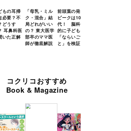
どもの耳掃
「母乳・ミル
前頭葉の発達
約９割のママ
現役
は必要？不
ク・混合」結
ピークは10
が「つら
談員
？どうす
局どれがいい
代！ 脳科学
い！」と回
に偏
？ 耳鼻科医
の？ 東大医学
的に子どもの
答 「読み聞
い」
聞いた正解
部卒のママ医
「ならいご
かせ」を楽し
由
師が徹底解説
と」を検証
くするアイデ
ア９選
コクリコおすすめ
Book & Magazine