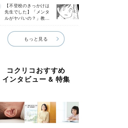
球少年の実話〕
【不登校のきっかけは
先生でした】「メンタ
ルがヤバいの？」教室
で始まった悪ふざけ
《第３話》
もっと見る
コクリコおすすめ
インタビュー & 特集