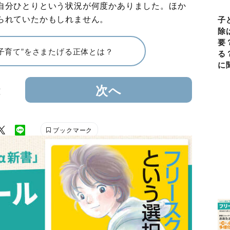
自分ひとりという状況が何度かありました。ほか
られていたかもしれません。
子
除
要
子育て”をさまたげる正体とは？
る
に
2
次へ
ブックマーク