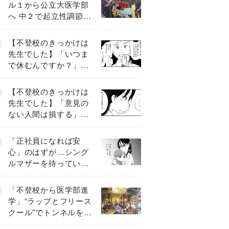
ル１から公立大医学部
へ 中２で起立性調節障
害「治るまで３年」の
診断 そのとき母は
【不登校のきっかけは
先生でした】「いつま
で休むんですか？」追
い詰められる母と息子
《第６話》
【不登校のきっかけは
先生でした】「意見の
ない人間は損する」担
任の一言が苦しみに…
《第１話》
「正社員になれば安
心」のはずが…シング
ルマザーを待ってい
た“魔の２年間”【前編】
「不登校から医学部進
学」“ラップとフリース
クール”でトンネルを脱
して高校受験へ〔元野