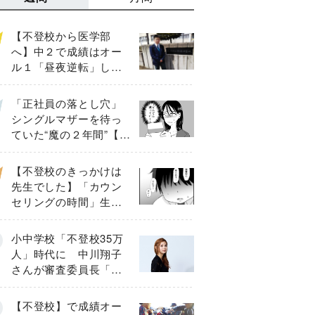
【不登校から医学部
へ】中２で成績はオー
ル１「昼夜逆転」した
わが子を”夜遊び”に連れ
出した母の気づき
「正社員の落とし穴」
シングルマザーを待っ
ていた“魔の２年間”【後
編】
【不登校のきっかけは
先生でした】「カウン
セリングの時間」生徒
の情報をバラしたの
は…《第２話》
小中学校「不登校35万
人」時代に 中川翔子
さんが審査委員長「不
登校生動画甲子園
2026」が開催
【不登校】で成績オー