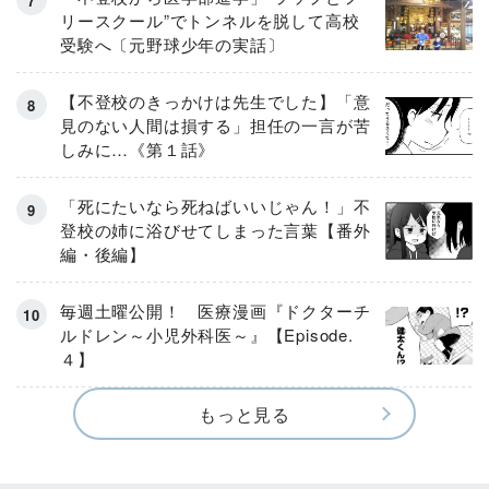
リースクール”でトンネルを脱して高校
受験へ〔元野球少年の実話〕
【不登校のきっかけは先生でした】「意
見のない人間は損する」担任の一言が苦
しみに…《第１話》
「死にたいなら死ねばいいじゃん！」不
登校の姉に浴びせてしまった言葉【番外
編・後編】
毎週土曜公開！ 医療漫画『ドクターチ
ルドレン～小児外科医～』【Episode.
４】
もっと見る