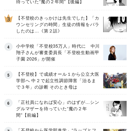
待っていた“魔の２年間”【後編】
【不登校のきっかけは先生でした】「カ
ウンセリングの時間」生徒の情報をバラ
したのは…《第２話》
小中学校「不登校35万人」時代に 中川
翔子さんが審査委員長「不登校生動画甲
子園 2026」が開催
【不登校】で成績オール１から公立大医
学部へ 中２で起立性調節障害「治るま
で３年」の診断 そのとき母は
「正社員になれば安心」のはずが…シン
グルマザーを待っていた“魔の２年
間”【前編】
「不登校から医学部進学」“ラップとフ