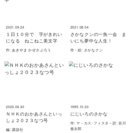
2021.09.24
2021.08.04
１日１０分で 字がきれい
さかなクンの一魚一会 ま
になる ねこねこ美文字
いにち夢中な人生！
作: あきやま かぜさぶろう
作・絵: さかなクン
2023.06.30
1995.10.20
ＮＨＫのおかあさんといっ
にじいろのさかな
しょ２０２３なつ号
作: マ－カス･フィスタ－訳: 谷川
俊太郎
編: 講談社