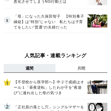
悪化させてしまうNG行動とは
「母」になった久保田智子 【特別養子
縁組】は“特別“じゃない 私たちは子育
てをしたい“普通“の夫婦だった
人気記事・連載ランキング
週間
月間
【不登校から医学部へ】中２で成績はオ
ール１「昼夜逆転」したわが子を”夜遊
び”に連れ出した母の気づき
「正社員の落とし穴」シングルマザーを