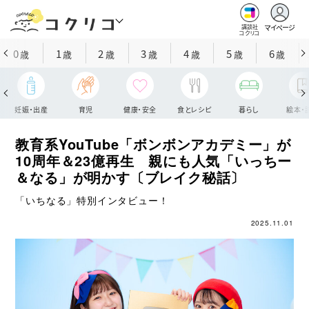
マイページ
講談社
コクリコ
0
1
2
3
4
5
6
歳
歳
歳
歳
歳
歳
歳
妊娠・出産
育児
健康・安全
食とレシピ
暮らし
絵本・
教育系YouTube「ボンボンアカデミー」が
10周年＆23億再生 親にも人気「いっちー
＆なる」が明かす〔ブレイク秘話〕
「いちなる」特別インタビュー！
2025.11.01