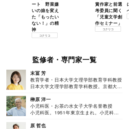
ート 野菜嫌
賞作家と前選
いの娘を変え
考委員に聞く
た「もったい
「児童文学創
ない！」の精
作セミナー」
神
コクリコ
コクリコ
監修者・専門家一覧
末冨 芳
教育学者・日本大学文理学部教育学科教授
日本大学文理学部教育学科教授。京都大学
教育学部卒業...
榊原 洋一
小児科医・お茶の水女子大学名誉教授
小児科医。1951年東京生まれ。小児科
医。東京大学...
原 哲也