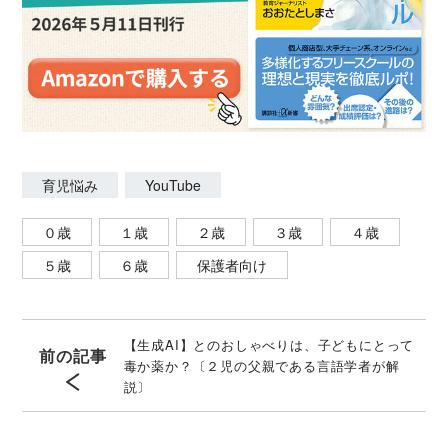
育児悩み
YouTube
０歳
１歳
２歳
３歳
４歳
５歳
６歳
保護者向け
【生成AI】とのおしゃべりは、子どもにとって
前の記事
毒か薬か？〔２児の父親である言語学者が解
説〕