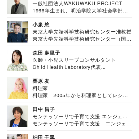
一般社団法人WAKUWAKU PROJECT
1966年生まれ、明治学院大学社会学部福
JAPAN代表・言語聴覚士・社会福祉士
祉学科卒業...
小泉 悠
東京大学先端科学技術研究センター准教授
東京大学先端科学技術研究センター（国際
安全保障構想...
森田 麻里子
医師・小児スリープコンサルタント
Child Health Laboratory代表...
栗原 友
料理家
料理家 2005年から料理家としてレシピ
を紹介。東...
田中 昌子
モンテッソーリで子育て支援 エンジェル
モンテッソーリで子育て支援 エンジェル
ズハウス研究所所長
ズハウス研究...
細田 千尋