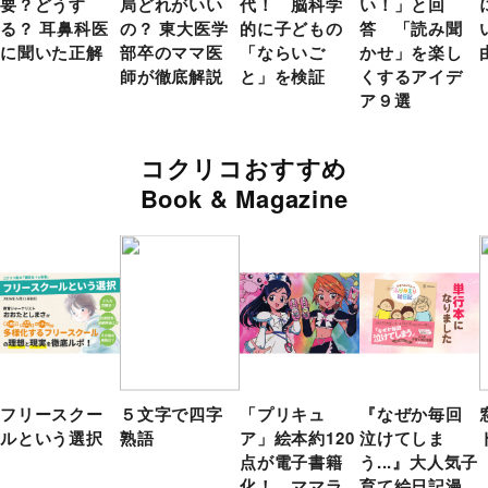
要？どうす
局どれがいい
代！ 脳科学
い！」と回
る？ 耳鼻科医
の？ 東大医学
的に子どもの
答 「読み聞
に聞いた正解
部卒のママ医
「ならいご
かせ」を楽し
師が徹底解説
と」を検証
くするアイデ
ア９選
コクリコおすすめ
Book & Magazine
フリースクー
５文字で四字
「プリキュ
『なぜか毎回
ルという選択
熟語
ア」絵本約120
泣けてしま
点が電子書籍
う...』大人気子
化！ ママラ
育て絵日記漫