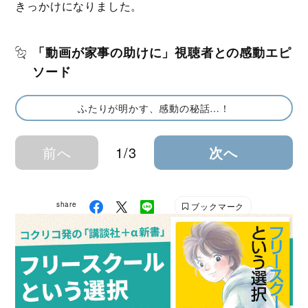
きっかけになりました。
「動画が家事の助けに」視聴者との感動エピ
ソード
ふたりが明かす、感動の秘話…！
前へ
1/3
次へ
share
ブックマーク