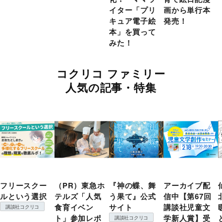
イター「プリ
画から単行本
キュア電子絵
発売！
本」を買って
みた！
コクリコ ファミリー
人気の記事・特集
フリースクー
（PR）東急ホ
『神の蝶、舞
アーカイブ配
ルという選択
テルズ「人気
う果て』公式
信中【第67回
食育イベン
サイト
講談社児童文
講談社コクリコ
ト」参加レポ
学新人賞】受
講談社コクリコ