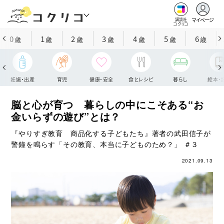
マイページ
講談社
コクリコ
0
1
2
3
4
5
6
歳
歳
歳
歳
歳
歳
歳
妊娠・出産
育児
健康・安全
食とレシピ
暮らし
絵本・
脳と心が育つ 暮らしの中にこそある“お
金いらずの遊び”とは？
『やりすぎ教育 商品化する子どもたち』著者の武田信子が
警鐘を鳴らす「その教育、本当に子どものため？」 ＃３
2021.09.13