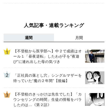
人気記事・連載ランキング
週間
月間
【不登校から医学部へ】中２で成績はオ
ール１「昼夜逆転」したわが子を”夜遊
び”に連れ出した母の気づき
「正社員の落とし穴」シングルマザーを
待っていた“魔の２年間”【後編】
【不登校のきっかけは先生でした】「カ
ウンセリングの時間」生徒の情報をバラ
したのは…《第２話》