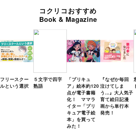
コクリコおすすめ
Book & Magazine
フリースクー
５文字で四字
「プリキュ
『なぜか毎回
ルという選択
熟語
ア」絵本約120
泣けてしま
点が電子書籍
う...』大人気子
化！ ママラ
育て絵日記漫
イター「プリ
画から単行本
キュア電子絵
発売！
本」を買って
みた！