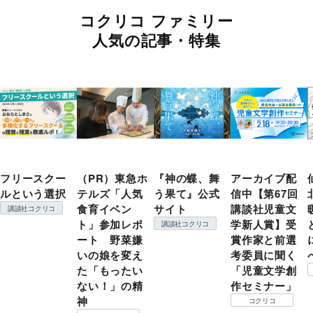
コクリコ ファミリー
人気の記事・特集
フリースクー
（PR）東急ホ
『神の蝶、舞
アーカイブ配
ルという選択
テルズ「人気
う果て』公式
信中【第67回
食育イベン
サイト
講談社児童文
講談社コクリコ
ト」参加レポ
学新人賞】受
講談社コクリコ
ート 野菜嫌
賞作家と前選
いの娘を変え
考委員に聞く
た「もったい
「児童文学創
ない！」の精
作セミナー」
神
コクリコ