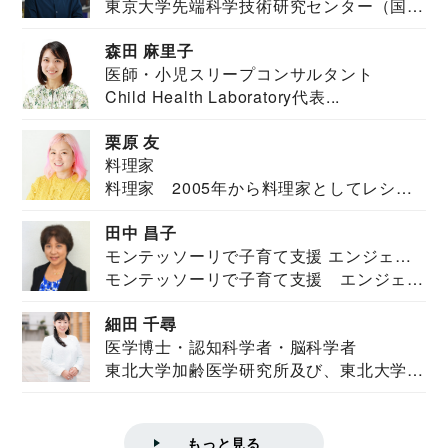
東京大学先端科学技術研究センター（国際
安全保障構想...
森田 麻里子
医師・小児スリープコンサルタント
Child Health Laboratory代表...
栗原 友
料理家
料理家 2005年から料理家としてレシピ
を紹介。東...
田中 昌子
モンテッソーリで子育て支援 エンジェル
モンテッソーリで子育て支援 エンジェル
ズハウス研究所所長
ズハウス研究...
細田 千尋
医学博士・認知科学者・脳科学者
東北大学加齢医学研究所及び、東北大学大
学院情報科学...
もっと見る