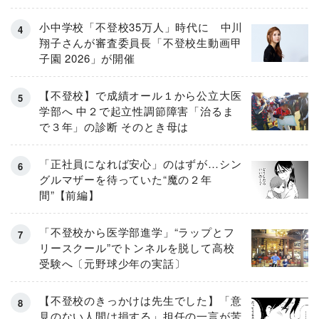
小中学校「不登校35万人」時代に 中川
翔子さんが審査委員長「不登校生動画甲
子園 2026」が開催
【不登校】で成績オール１から公立大医
学部へ 中２で起立性調節障害「治るま
で３年」の診断 そのとき母は
「正社員になれば安心」のはずが…シン
グルマザーを待っていた“魔の２年
間”【前編】
「不登校から医学部進学」“ラップとフ
リースクール”でトンネルを脱して高校
受験へ〔元野球少年の実話〕
【不登校のきっかけは先生でした】「意
見のない人間は損する」担任の一言が苦