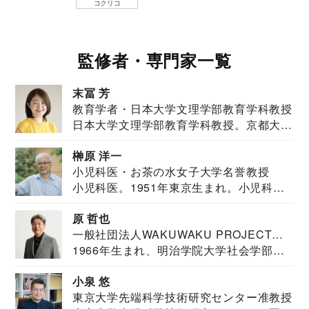
コクリコ
監修者・専門家一覧
末冨 芳
教育学者・日本大学文理学部教育学科教授
日本大学文理学部教育学科教授。京都大学
教育学部卒業...
榊原 洋一
小児科医・お茶の水女子大学名誉教授
小児科医。1951年東京生まれ。小児科
医。東京大学...
原 哲也
一般社団法人WAKUWAKU PROJECT
1966年生まれ、明治学院大学社会学部福
JAPAN代表・言語聴覚士・社会福祉士
祉学科卒業...
小泉 悠
東京大学先端科学技術研究センター准教授