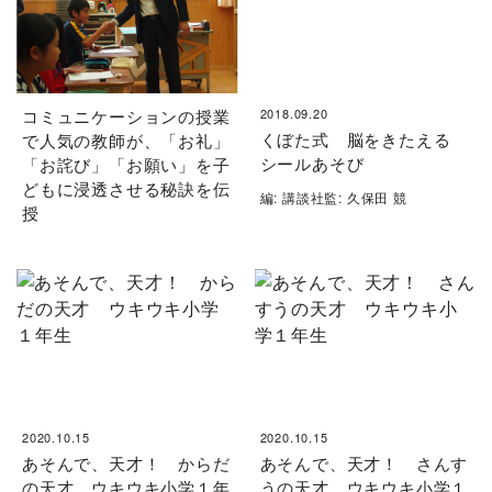
コミュニケーションの授業
2018.09.20
くぼた式 脳をきたえる
で人気の教師が、「お礼」
シールあそび
「お詫び」「お願い」を子
どもに浸透させる秘訣を伝
編: 講談社監: 久保田 競
授
2020.10.15
2020.10.15
あそんで、天才！ からだ
あそんで、天才！ さんす
の天才 ウキウキ小学１年
うの天才 ウキウキ小学１