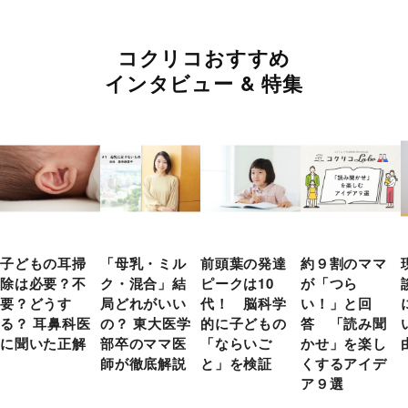
コクリコおすすめ
インタビュー & 特集
子どもの耳掃
「母乳・ミル
前頭葉の発達
約９割のママ
除は必要？不
ク・混合」結
ピークは10
が「つら
要？どうす
局どれがいい
代！ 脳科学
い！」と回
る？ 耳鼻科医
の？ 東大医学
的に子どもの
答 「読み聞
に聞いた正解
部卒のママ医
「ならいご
かせ」を楽し
師が徹底解説
と」を検証
くするアイデ
ア９選