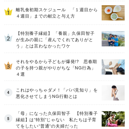
離乳食初期スケジュール 「１週目から
４週目」までの献立と与え方
【特別養子縁組】 「養親」久保田智子
が生みの親に「産んでくれてありがと
う」とは言わなかったワケ
それをやるから子どもが爆発!? 思春期
の子を持つ親がやりがちな「NG行為」
４選
これはやっちゃダメ！「パパ見知り」を
悪化させてしまうNG行動とは
「母」になった久保田智子 【特別養子
縁組】は“特別“じゃない 私たちは子育
てをしたい“普通“の夫婦だった