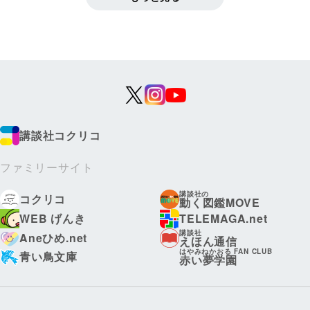
講談社コクリコ
ファミリーサイト
講談社の
コクリコ
動く図鑑MOVE
WEB げんき
TELEMAGA.net
講談社
Aneひめ.net
えほん通信
はやみねかおる FAN CLUB
青い鳥文庫
赤い夢学園