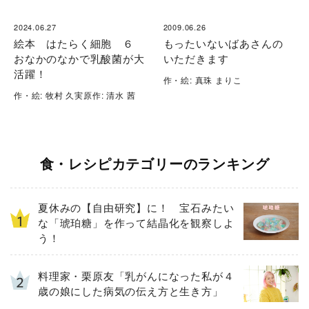
2024.06.27
2009.06.26
絵本 はたらく細胞 ６
もったいないばあさんの
おなかのなかで乳酸菌が大
いただきます
活躍！
作・絵: 真珠 まりこ
作・絵: 牧村 久実原作: 清水 茜
食・レシピカテゴリーのランキング
夏休みの【自由研究】に！ 宝石みたい
な「琥珀糖」を作って結晶化を観察しよ
う！
料理家・栗原友「乳がんになった私が４
歳の娘にした病気の伝え方と生き方」