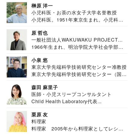
榊原 洋一
小児科医・お茶の水女子大学名誉教授
小児科医。1951年東京生まれ。小児科
医。東京大学...
原 哲也
一般社団法人WAKUWAKU PROJECT
1966年生まれ、明治学院大学社会学部福
JAPAN代表・言語聴覚士・社会福祉士
祉学科卒業...
小泉 悠
東京大学先端科学技術研究センター准教授
東京大学先端科学技術研究センター（国際
安全保障構想...
森田 麻里子
医師・小児スリープコンサルタント
Child Health Laboratory代表...
栗原 友
料理家
料理家 2005年から料理家としてレシピ