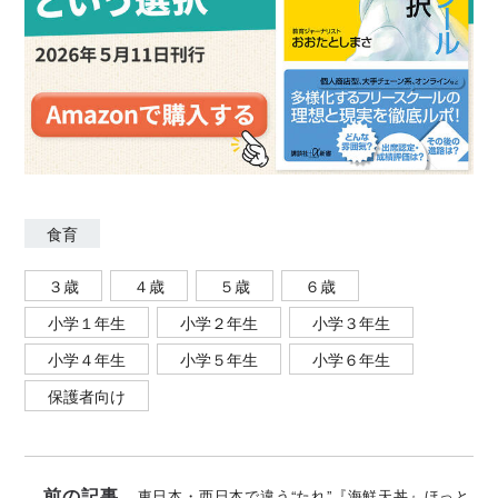
食育
３歳
４歳
５歳
６歳
小学１年生
小学２年生
小学３年生
小学４年生
小学５年生
小学６年生
保護者向け
前の記事
東日本・西日本で違う“たれ”『海鮮天丼』ほっと