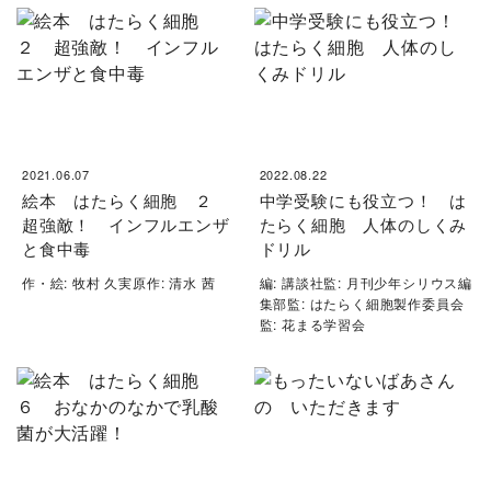
2021.06.07
2022.08.22
絵本 はたらく細胞 ２
中学受験にも役立つ！ は
超強敵！ インフルエンザ
たらく細胞 人体のしくみ
と食中毒
ドリル
作・絵: 牧村 久実原作: 清水 茜
編: 講談社監: 月刊少年シリウス編
集部監: はたらく細胞製作委員会
監: 花まる学習会