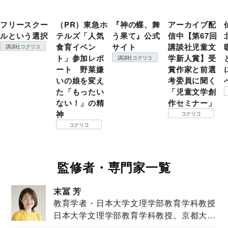
フリースクー
（PR）東急ホ
『神の蝶、舞
アーカイブ配
ルという選択
テルズ「人気
う果て』公式
信中【第67回
食育イベン
サイト
講談社児童文
講談社コクリコ
ト」参加レポ
学新人賞】受
講談社コクリコ
ート 野菜嫌
賞作家と前選
いの娘を変え
考委員に聞く
た「もったい
「児童文学創
ない！」の精
作セミナー」
神
コクリコ
コクリコ
監修者・専門家一覧
末冨 芳
教育学者・日本大学文理学部教育学科教授
日本大学文理学部教育学科教授。京都大学
教育学部卒業...