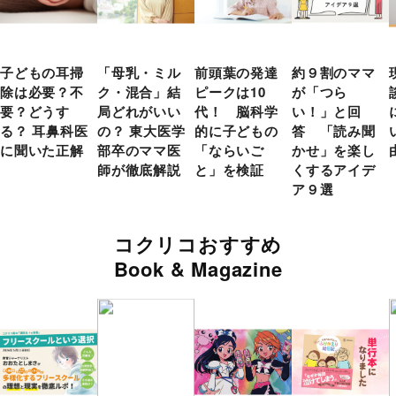
子どもの耳掃
「母乳・ミル
前頭葉の発達
約９割のママ
除は必要？不
ク・混合」結
ピークは10
が「つら
要？どうす
局どれがいい
代！ 脳科学
い！」と回
る？ 耳鼻科医
の？ 東大医学
的に子どもの
答 「読み聞
に聞いた正解
部卒のママ医
「ならいご
かせ」を楽し
師が徹底解説
と」を検証
くするアイデ
ア９選
コクリコおすすめ
Book & Magazine