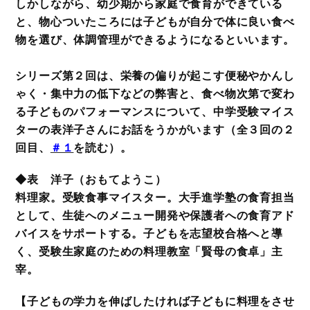
しかしながら、幼少期から家庭で食育ができている
と、物心ついたころには子どもが自分で体に良い食べ
物を選び、体調管理ができるようになるといいます。
シリーズ第２回は、栄養の偏りが起こす便秘やかんし
ゃく・集中力の低下などの弊害と、食べ物次第で変わ
る子どものパフォーマンスについて、中学受験マイス
ターの表洋子さんにお話をうかがいます（全３回の２
回目、
＃１
を読む）。
◆表 洋子（おもてようこ）
料理家。受験食事マイスター。大手進学塾の食育担当
として、生徒へのメニュー開発や保護者への食育アド
バイスをサポートする。子どもを志望校合格へと導
く、受験生家庭のための料理教室「賢母の食卓」主
宰。
【子どもの学力を伸ばしたければ子どもに料理をさせ