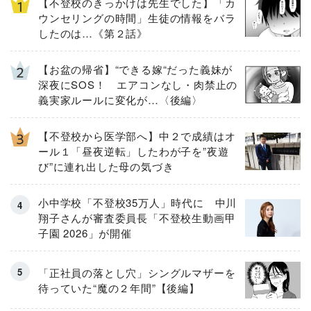
【不登校のきっかけは先生でした】「カ
ウンセリングの時間」生徒の情報をバラ
したのは…《第２話》
【お盆の帰省】“できる嫁“だった義妹が
深夜にSOS！ エアコンなし・肉禁止の
義実家ルールに変化が…〈後編〉
【不登校から医学部へ】中２で成績はオ
ール１「昼夜逆転」したわが子を”夜遊
び”に連れ出した母の気づき
小中学校「不登校35万人」時代に 中川
翔子さんが審査委員長「不登校生動画甲
子園 2026」が開催
「正社員の落とし穴」シングルマザーを
待っていた“魔の２年間”【後編】