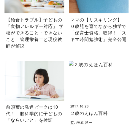
【給食トラブル】子どもの
ママの【リスキリング】
「食物アレルギー対応」 学
０歳児を育てながら独学で
校ができること・できない
「保育士資格」取得！「ス
こと 管理栄養士と現役教
キマ時間勉強術」完全公開
師が解説
前頭葉の発達ピークは10
2017.10.26
２歳のえほん百科
代！ 脳科学的に子どもの
「ならいごと」を検証
監: 榊原 洋一