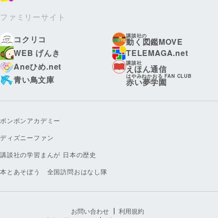
ファミリーサイト
講談社の
コクリコ
動く図鑑MOVE
WEB げんき
TELEMAGA.net
講談社
Aneひめ.net
えほん通信
はやみねかおる FAN CLUB
青い鳥文庫
赤い夢学園
ボンボンアカデミー
ディズニーファン
講談社の学習まんが 日本の歴史
本とあそぼう 全国訪問おはなし隊
お問い合わせ
利用規約