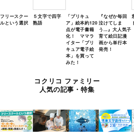
フリースクー
５文字で四字
「プリキュ
『なぜか毎回
ルという選択
熟語
ア」絵本約120
泣けてしま
点が電子書籍
う...』大人気子
化！ ママラ
育て絵日記漫
イター「プリ
画から単行本
キュア電子絵
発売！
本」を買って
みた！
コクリコ ファミリー
人気の記事・特集