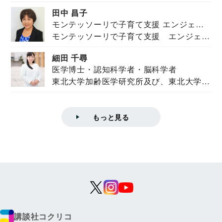
を紹介。東...
田中 昌子
モンテッソーリで子育て支援 エンジェル
モンテッソーリで子育て支援 エンジェル
ズハウス研究所所長
ズハウス研究...
細田 千尋
医学博士・認知科学者・脳科学者
東北大学加齢医学研究所及び、東北大学大
学院情報科学...
もっと見る
講談社コクリコ