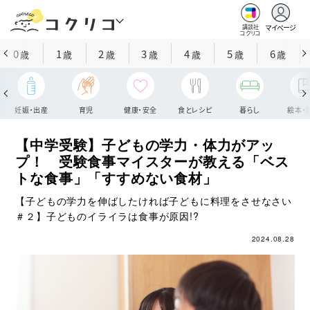
マイページ
講談社
コクリコ
0
1
2
3
4
5
6
歳
歳
歳
歳
歳
歳
歳
妊娠・出産
育児
健康・安全
食とレシピ
暮らし
絵本・
【中学受験】子どもの学力・体力がアッ
プ！ 受験食事マイスターが教える「ベス
トな食事」「すすめない食材」
【子どもの学力を伸ばしたければ子どもに料理をさせなさい
＃２】子どものイライラは食事が原因!?
2024.08.28