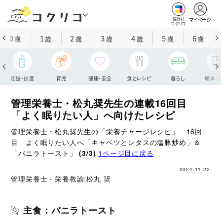
マイページ
講談社
コクリコ
0
1
2
3
4
5
6
歳
歳
歳
歳
歳
歳
歳
妊娠・出産
育児
健康・安全
食とレシピ
暮らし
絵本・
管理栄養士・松丸奨先生の連載16回目
「よく眠りたい人」へ向けたレシピ
管理栄養士・松丸奨先生の「栄養チャージレシピ」 16回
目 よく眠りたい人へ「キャベツとレタスの塩豚炒め」＆
「バニラトースト」
(3/3)
1ページ目に戻る
2024.11.22
管理栄養士・栄養教諭:
松丸 奨
主食：バニラトースト