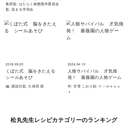
集部監: はたらく細胞製作委員会
監: 花まる学習会
2018.09.20
2024.04.10
くぼた式 脳をきたえる
人狼サバイバル 才気煥
シールあそび
発！ 薔薇園の人狼ゲーム
編: 講談社監: 久保田 競
作: 甘雪 こおり絵: ｈｉｍｅｓｕ
ｚ
松丸先生レシピカテゴリーのランキング