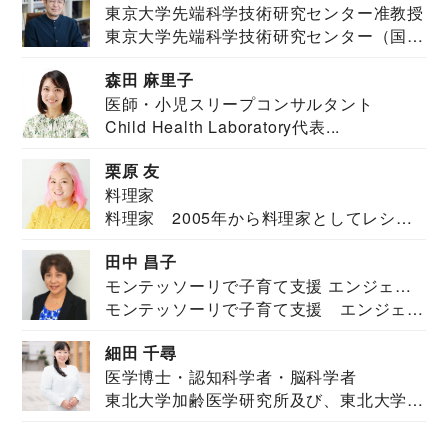
東京大学先端科学技術研究センター准教授
東京大学先端科学技術研究センター（国際
安全保障構想...
森田 麻里子
医師・小児スリープコンサルタント
Child Health Laboratory代表...
栗原 友
料理家
料理家 2005年から料理家としてレシピ
を紹介。東...
田中 昌子
モンテッソーリで子育て支援 エンジェル
モンテッソーリで子育て支援 エンジェル
ズハウス研究所所長
ズハウス研究...
細田 千尋
医学博士・認知科学者・脳科学者
東北大学加齢医学研究所及び、東北大学大
学院情報科学...