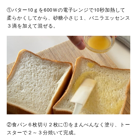
①バター10ｇを600Ｗの電子レンジで10秒加熱して
柔らかくしてから、砂糖小さじ１、バニラエッセンス
３滴を加えて混ぜる。
②食パン６枚切り２枚に①をまんべんなく塗り、トー
スターで２～３分焼いて完成。