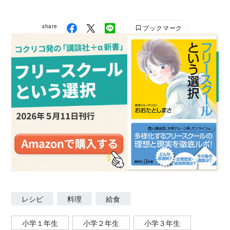
修・調理指導を担当。台湾、フィリピンなど海外でも
食育指導を行なう。日本テレビ系「世界一受けたい授
share
ブックマーク
業」やTBSラジオ「安住紳一郎の日曜天国」などメデ
ィア出演多数。 主な著書に『給食の謎 日本人の食生
活の礎を探る』(幻冬舎新書) 、『給食が教えてくれた
こと 「最高の献立」を作る、ぼくは学校栄養士』(く
もん出版) 、『日本一の給食メシ 栄養満点3ステップ
簡単レシピ100』(光文社)、『子どもがすくすく育つ
日本一の給食レシピ』(講談社) 。 公式ブログ『小学
校栄養士 松丸奨のブログ』 Instagram
@matsumaru.susumu Xアカウント ＠
matsumarurecipe
レシピ
料理
給食
小学１年生
小学２年生
小学３年生