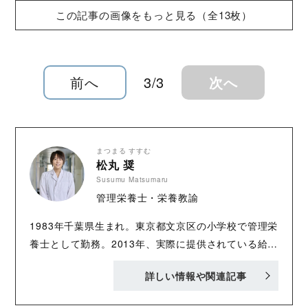
この記事の画像をもっと見る（全13枚）
前へ
3/3
次へ
まつまる すすむ
松丸 奨
Susumu Matsumaru
管理栄養士・栄養教諭
1983年千葉県生まれ。東京都文京区の小学校で管理栄
養士として勤務。2013年、実際に提供されている給食
の献立を競う「全国学校給食甲子園」(第８回)で、男
詳しい情報や関連記事
性栄養士として初の優勝を果たす。 フジテレビ系ドラ
マ『Chef~三ツ星の給食~』(2016年)では、給食の監