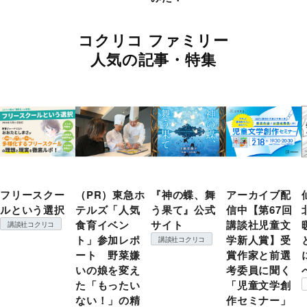
コクリコ ファミリー
人気の記事・特集
フリースクー
（PR）東急ホ
『神の蝶、舞
アーカイブ配
ルという選択
テルズ「人気
う果て』公式
信中【第67回
食育イベン
サイト
講談社児童文
講談社コクリコ
ト」参加レポ
学新人賞】受
講談社コクリコ
ート 野菜嫌
賞作家と前選
いの娘を変え
考委員に聞く
た「もったい
「児童文学創
ない！」の精
作セミナー」