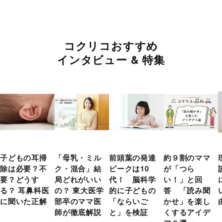
コクリコおすすめ
インタビュー & 特集
子どもの耳掃
「母乳・ミル
前頭葉の発達
約９割のママ
除は必要？不
ク・混合」結
ピークは10
が「つら
要？どうす
局どれがいい
代！ 脳科学
い！」と回
る？ 耳鼻科医
の？ 東大医学
的に子どもの
答 「読み聞
に聞いた正解
部卒のママ医
「ならいご
かせ」を楽し
師が徹底解説
と」を検証
くするアイデ