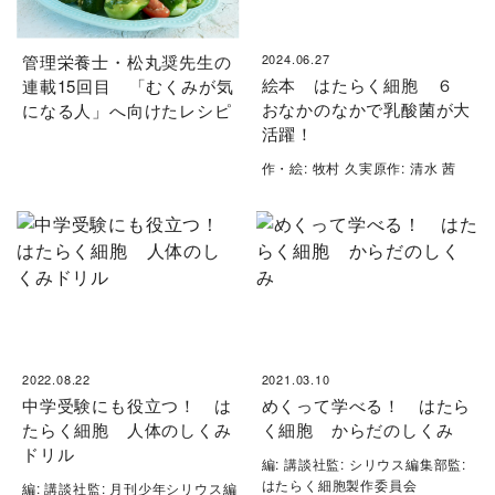
管理栄養士・松丸奨先生の
2024.06.27
絵本 はたらく細胞 ６
連載15回目 「むくみが気
おなかのなかで乳酸菌が大
になる人」へ向けたレシピ
活躍！
作・絵: 牧村 久実原作: 清水 茜
2022.08.22
2021.03.10
中学受験にも役立つ！ は
めくって学べる！ はたら
たらく細胞 人体のしくみ
く細胞 からだのしくみ
ドリル
編: 講談社監: シリウス編集部監:
はたらく細胞製作委員会
編: 講談社監: 月刊少年シリウス編