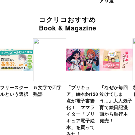
ア９選
コクリコおすすめ
Book & Magazine
フリースクー
５文字で四字
「プリキュ
『なぜか毎回
ルという選択
熟語
ア」絵本約120
泣けてしま
点が電子書籍
う...』大人気子
化！ ママラ
育て絵日記漫
イター「プリ
画から単行本
キュア電子絵
発売！
本」を買って
みた！