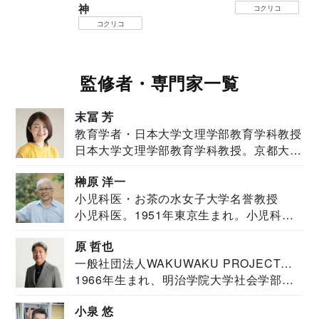
神
コクリコ
コクリコ
監修者・専門家一覧
末冨 芳
教育学者・日本大学文理学部教育学科教授
日本大学文理学部教育学科教授。京都大学
教育学部卒業...
榊原 洋一
小児科医・お茶の水女子大学名誉教授
小児科医。1951年東京生まれ。小児科
医。東京大学...
原 哲也
一般社団法人WAKUWAKU PROJECT
1966年生まれ、明治学院大学社会学部福
JAPAN代表・言語聴覚士・社会福祉士
祉学科卒業...
小泉 悠