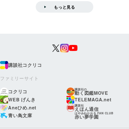
もっと見る
講談社コクリコ
ファミリーサイト
講談社の
コクリコ
動く図鑑MOVE
WEB げんき
TELEMAGA.net
講談社
Aneひめ.net
えほん通信
はやみねかおる FAN CLUB
青い鳥文庫
赤い夢学園