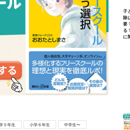
子
除
要
る
に
学５年生
小学６年生
中学生〜