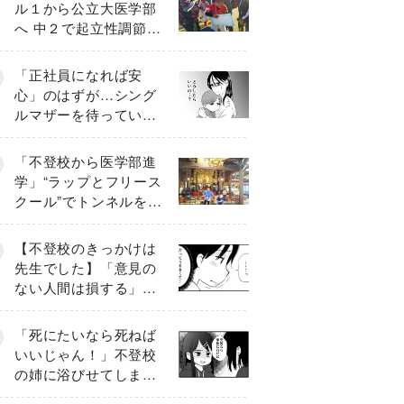
ル１から公立大医学部
へ 中２で起立性調節障
害「治るまで３年」の
診断 そのとき母は
「正社員になれば安
心」のはずが…シング
ルマザーを待ってい
た“魔の２年間”【前編】
「不登校から医学部進
学」“ラップとフリース
クール”でトンネルを脱
して高校受験へ〔元野
球少年の実話〕
【不登校のきっかけは
先生でした】「意見の
ない人間は損する」担
任の一言が苦しみに…
《第１話》
「死にたいなら死ねば
いいじゃん！」不登校
の姉に浴びせてしまっ
た言葉【番外編・後