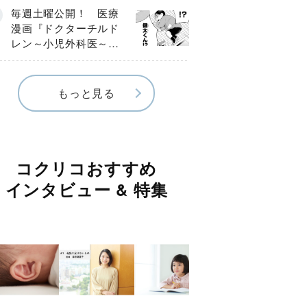
編】
毎週土曜公開！ 医療
漫画『ドクターチルド
レン～小児外科医～』
【Episode.４】
もっと見る
コクリコおすすめ
インタビュー & 特集