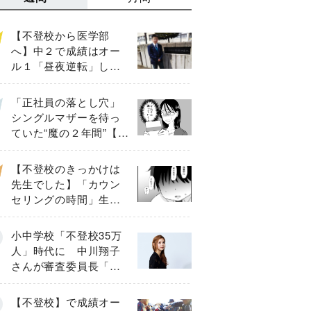
【不登校から医学部
へ】中２で成績はオー
ル１「昼夜逆転」した
わが子を”夜遊び”に連れ
出した母の気づき
「正社員の落とし穴」
シングルマザーを待っ
ていた“魔の２年間”【後
編】
【不登校のきっかけは
先生でした】「カウン
セリングの時間」生徒
の情報をバラしたの
は…《第２話》
小中学校「不登校35万
人」時代に 中川翔子
さんが審査委員長「不
登校生動画甲子園
2026」が開催
【不登校】で成績オー