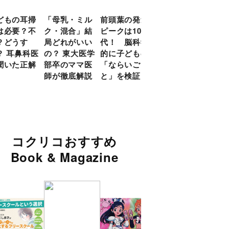
どもの耳掃
「母乳・ミル
前頭葉の発達
約９割のママ
現役
は必要？不
ク・混合」結
ピークは10
が「つら
談員
？どうす
局どれがいい
代！ 脳科学
い！」と回
に偏
？ 耳鼻科医
の？ 東大医学
的に子どもの
答 「読み聞
い」
聞いた正解
部卒のママ医
「ならいご
かせ」を楽し
由
師が徹底解説
と」を検証
くするアイデ
ア９選
コクリコおすすめ
Book & Magazine