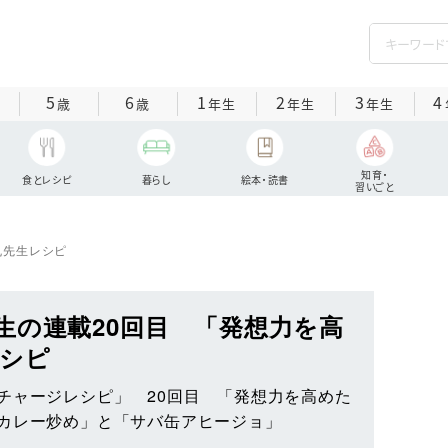
5
6
1
2
3
4
歳
歳
年生
年生
年生
知育・
食とレシピ
暮らし
絵本・読書
習いごと
丸先生レシピ
生の連載20回目 「発想力を高
シピ
チャージレシピ」 20回目 「発想力を高めた
カレー炒め」と「サバ缶アヒージョ」