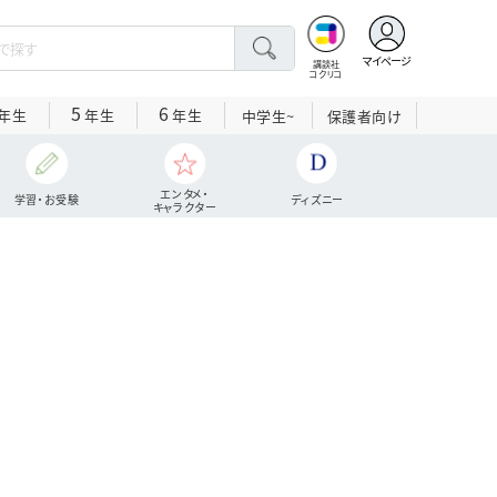
マイページ
講談社
コクリコ
5
6
年生
年生
年生
中学生~
保護者向け
エンタメ・
学習・お受験
ディズニー
キャラクター