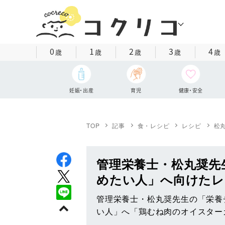
0
1
2
3
4
歳
歳
歳
歳
歳
妊娠・出産
育児
健康・安全
TOP
記事
食・レシピ
レシピ
松
管理栄養士・松丸奨先
めたい人」へ向けたレ
管理栄養士・松丸奨先生の「栄養
い人」へ「鶏むね肉のオイスター