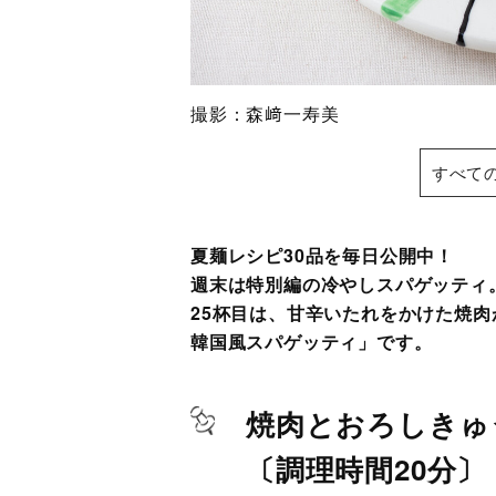
撮影：森﨑一寿美
すべて
夏麺レシピ30品を毎日公開中！
週末は特別編の冷やしスパゲッティ
25杯目は、甘辛いたれをかけた焼
韓国風スパゲッティ」です。
焼肉とおろしきゅ
〔調理時間20分〕