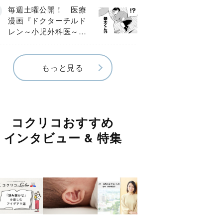
編】
毎週土曜公開！ 医療
漫画『ドクターチルド
レン～小児外科医～』
【Episode.４】
もっと見る
コクリコおすすめ
インタビュー & 特集