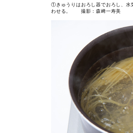
①きゅうりはおろし器でおろし、水
わせる。 撮影：森﨑一寿美