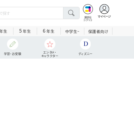
マイページ
講談社
コクリコ
5
6
年生
年生
年生
中学生~
保護者向け
エンタメ・
学習・お受験
ディズニー
キャラクター