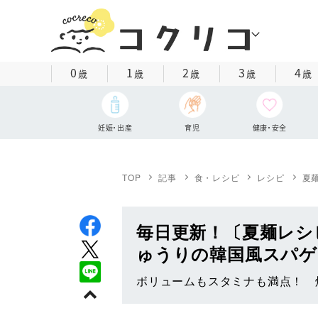
0
1
2
3
4
歳
歳
歳
歳
歳
妊娠・出産
育児
健康・安全
TOP
記事
食・レシピ
レシピ
夏
毎日更新！〔夏麺レシ
ゅうりの韓国風スパゲ
ボリュームもスタミナも満点！ 