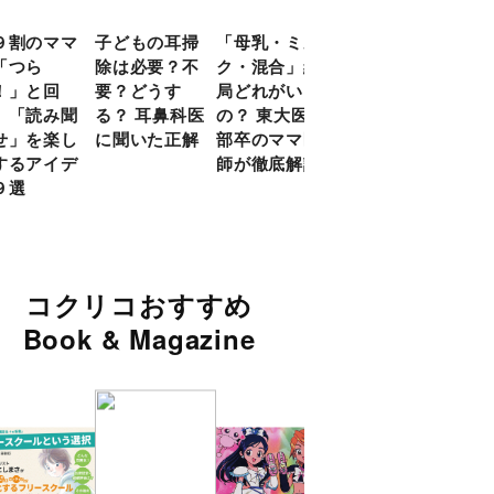
９割のママ
子どもの耳掃
「母乳・ミル
前頭葉の発達
現役
「つら
除は必要？不
ク・混合」結
ピークは10
談員
！」と回
要？どうす
局どれがいい
代！ 脳科学
に偏
 「読み聞
る？ 耳鼻科医
の？ 東大医学
的に子どもの
い」
せ」を楽し
に聞いた正解
部卒のママ医
「ならいご
由
するアイデ
師が徹底解説
と」を検証
９選
コクリコおすすめ
Book & Magazine