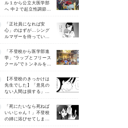
ル１から公立大医学部
へ 中２で起立性調節障
害「治るまで３年」の
診断 そのとき母は
「正社員になれば安
心」のはずが…シング
ルマザーを待ってい
た“魔の２年間”【前編】
「不登校から医学部進
学」“ラップとフリース
クール”でトンネルを脱
して高校受験へ〔元野
球少年の実話〕
【不登校のきっかけは
先生でした】「意見の
ない人間は損する」担
任の一言が苦しみに…
《第１話》
「死にたいなら死ねば
いいじゃん！」不登校
の姉に浴びせてしまっ
た言葉【番外編・後