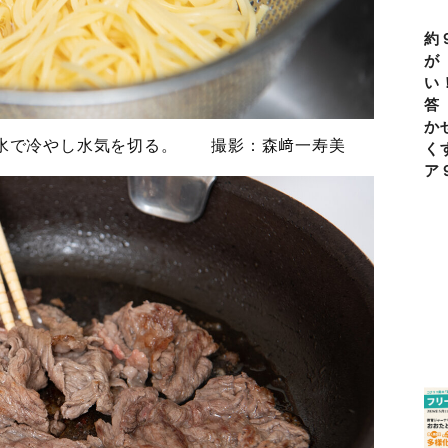
約
が
い
答
か
流水で冷やし水気を切る。 撮影：森﨑一寿美
く
ア