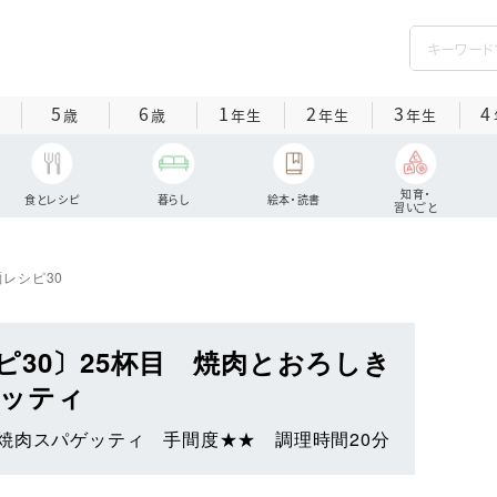
5
6
1
2
3
4
歳
歳
年生
年生
年生
知育・
食とレシピ
暮らし
絵本・読書
習いごと
麺レシピ30
ピ30〕25杯目 焼肉とおろしき
ッティ
焼肉スパゲッティ 手間度★★ 調理時間20分