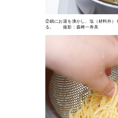
②鍋にお湯を沸かし、塩（材料外）
る。 撮影：森﨑一寿美