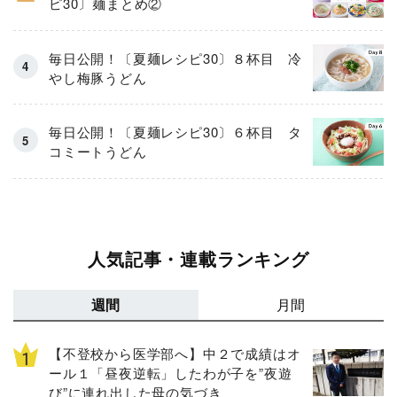
ピ30〕麺まとめ②
毎日公開！〔夏麺レシピ30〕８杯目 冷
やし梅豚うどん
毎日公開！〔夏麺レシピ30〕６杯目 タ
コミートうどん
人気記事・連載ランキング
週間
月間
【不登校から医学部へ】中２で成績はオ
ール１「昼夜逆転」したわが子を”夜遊
び”に連れ出した母の気づき