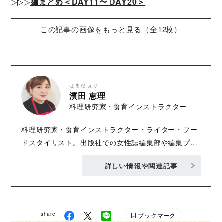
▷▷▷
麺まとめ＜DAY11〜 DAY20＞
この記事の画像をもっと見る（全12枚）
はまだ えり
濱田 恵理
料理研究家・食育インストラクター
料理研究家・食育インストラクター・ライター・フー
ドスタイリスト。出版社での女性誌編集部や編集プロ
ダクションでの勤務を経て独立。その後はさまざまな
詳しい情報や関連記事
雑誌や書籍、ウェブ媒体の編集・ライティングに携わ
る。ジャンルは主に食やインテリア、マネー、防災な
どの暮らしまわりやインタビューなど。料理＆スタイ
リングを担当することも多い。料理、デパ地下やスー
share
ブックマーク
パーのパトロール、お取り寄せ、喫茶店巡りが好き。