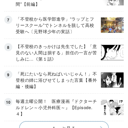
間”【前編】
「不登校から医学部進学」“ラップとフ
リースクール”でトンネルを脱して高校
受験へ〔元野球少年の実話〕
【不登校のきっかけは先生でした】「意
見のない人間は損する」担任の一言が苦
しみに…《第１話》
「死にたいなら死ねばいいじゃん！」不
登校の姉に浴びせてしまった言葉【番外
編・後編】
毎週土曜公開！ 医療漫画『ドクターチ
ルドレン～小児外科医～』【Episode.
４】