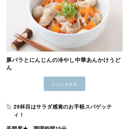
豚バラとにんじんの冷やし中華あんかけうど
ん
レシピをみる
29杯目はサラダ感覚のお手軽スパゲッテ
ィ！
手間度★ 調理時間15分