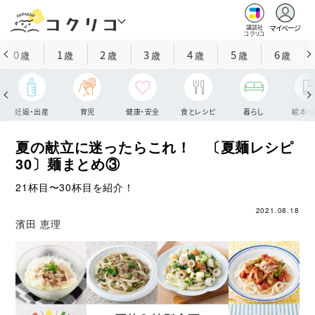
マイページ
講談社
コクリコ
0
1
2
3
4
5
6
歳
歳
歳
歳
歳
歳
歳
妊娠・出産
育児
健康・安全
食とレシピ
暮らし
絵本・
夏の献立に迷ったらこれ！ 〔夏麺レシピ
30〕麺まとめ③
21杯目〜30杯目を紹介！
2021.08.18
濱田 恵理