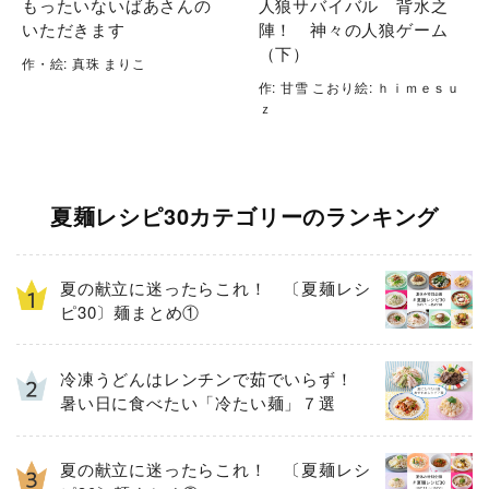
もったいないばあさんの
人狼サバイバル 背水之
いただきます
陣！ 神々の人狼ゲーム
（下）
作・絵: 真珠 まりこ
作: 甘雪 こおり絵: ｈｉｍｅｓｕ
ｚ
夏麺レシピ30カテゴリーのランキング
夏の献立に迷ったらこれ！ 〔夏麺レシ
ピ30〕麺まとめ①
冷凍うどんはレンチンで茹でいらず！
暑い日に食べたい「冷たい麺」７選
夏の献立に迷ったらこれ！ 〔夏麺レシ