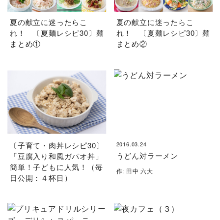
夏の献立に迷ったらこ
夏の献立に迷ったらこ
れ！ 〔夏麺レシピ30〕麺
れ！ 〔夏麺レシピ30〕麺
まとめ①
まとめ②
〔子育て・肉丼レシピ30〕
2016.03.24
うどん対ラーメン
「豆腐入り和風ガパオ丼」
簡単！子どもに人気！（毎
作: 田中 六大
日公開：４杯目）