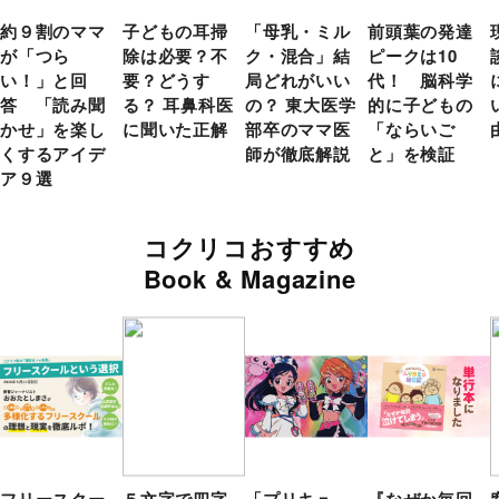
約９割のママ
子どもの耳掃
「母乳・ミル
前頭葉の発達
が「つら
除は必要？不
ク・混合」結
ピークは10
い！」と回
要？どうす
局どれがいい
代！ 脳科学
答 「読み聞
る？ 耳鼻科医
の？ 東大医学
的に子どもの
かせ」を楽し
に聞いた正解
部卒のママ医
「ならいご
くするアイデ
師が徹底解説
と」を検証
ア９選
コクリコおすすめ
Book & Magazine