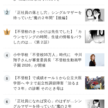
「正社員の落とし穴」シングルマザーを
待っていた“魔の２年間”【後編】
【不登校のきっかけは先生でした】「カ
ウンセリングの時間」生徒の情報をバラ
したのは…《第２話》
小中学校「不登校35万人」時代に 中川
翔子さんが審査委員長「不登校生動画甲
子園 2026」が開催
【不登校】で成績オール１から公立大医
学部へ 中２で起立性調節障害「治るま
で３年」の診断 そのとき母は
「正社員になれば安心」のはずが…シン
グルマザーを待っていた“魔の２年