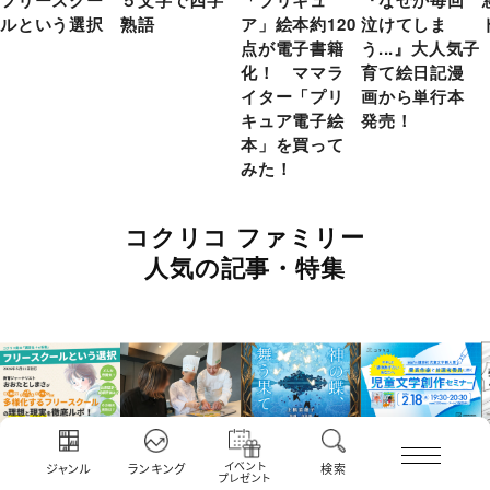
フリースクー
５文字で四字
「プリキュ
『なぜか毎回
ルという選択
熟語
ア」絵本約120
泣けてしま
点が電子書籍
う...』大人気子
化！ ママラ
育て絵日記漫
イター「プリ
画から単行本
キュア電子絵
発売！
本」を買って
みた！
コクリコ ファミリー
人気の記事・特集
イベント
ジャンル
ランキング
検索
プレゼント
フリースクー
（PR）東急ホ
『神の蝶、舞
アーカイブ配