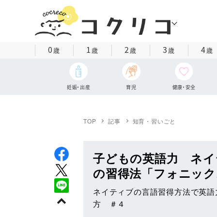
0
1
2
3
4
歳
歳
歳
歳
歳
妊娠・出産
育児
健康・安全
TOP
記事
知育・習いごと
子どもの英語力 ネイ
の習得法「フォニッ
ネイティブの言語習得方法で英語
方 ＃４