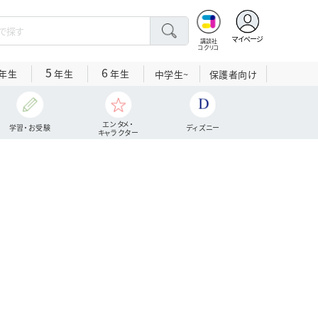
マイページ
講談社
コクリコ
5
6
年生
年生
年生
中学生~
保護者向け
エンタメ・
学習・お受験
ディズニー
キャラクター