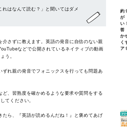
これはなんて読む？」と聞いてはダメ
約
が
い
答
か
を介さずに教えます。英語の発音に自信のない親
く
ア
ouTubeなどで公開されているネイティブの動画
しょう。
いずれ親の発音でフォニックスを行っても問題あ
など、習熟度を確かめるような要求や質問をする
徹してください。
きたら、『英語が読めるんだね！』と褒めてあげ