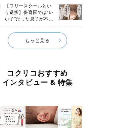
《第１話》
【フリースクールとい
う選択】保育園では“い
い子”だった息子が不登
校に…小学校入学後に
見えたSOS《第１話》
もっと見る
コクリコおすすめ
インタビュー & 特集