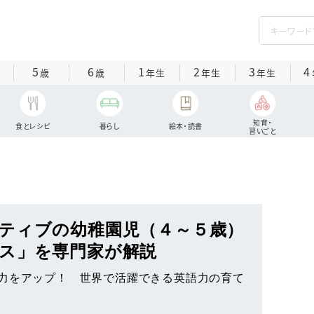
5
6
1
2
3
4
歳
歳
年生
年生
年生
知育・
食とレシピ
暮らし
絵本・読書
習いごと
ティブの幼稚園児（４～５歳）
クス」を専門家が解説
力をアップ！ 世界で活躍できる英語力の育て