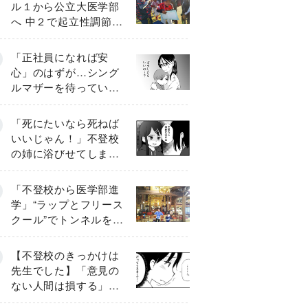
ル１から公立大医学部
へ 中２で起立性調節障
害「治るまで３年」の
診断 そのとき母は
「正社員になれば安
心」のはずが…シング
ルマザーを待ってい
た“魔の２年間”【前編】
「死にたいなら死ねば
いいじゃん！」不登校
の姉に浴びせてしまっ
た言葉【番外編・後
編】
「不登校から医学部進
学」“ラップとフリース
クール”でトンネルを脱
して高校受験へ〔元野
球少年の実話〕
【不登校のきっかけは
先生でした】「意見の
ない人間は損する」担
任の一言が苦しみに…