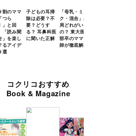
９割のママ
子どもの耳掃
「母乳・ミル
前頭葉の発達
現役
「つら
除は必要？不
ク・混合」結
ピークは10
談員
！」と回
要？どうす
局どれがいい
代！ 脳科学
に偏
 「読み聞
る？ 耳鼻科医
の？ 東大医学
的に子どもの
い」
せ」を楽し
に聞いた正解
部卒のママ医
「ならいご
由
するアイデ
師が徹底解説
と」を検証
９選
コクリコおすすめ
Book & Magazine