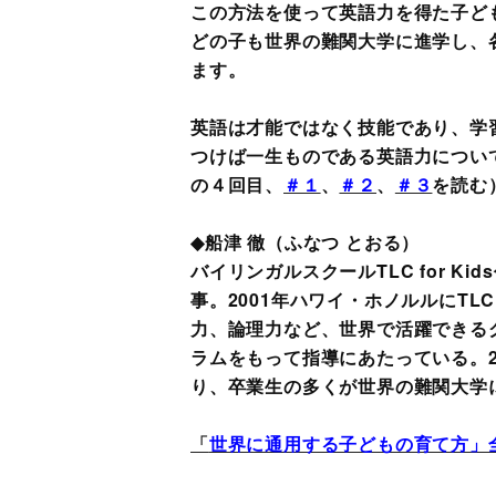
この方法を使って英語力を得た子ど
どの子も世界の難関大学に進学し、
ます。
英語は才能ではなく技能であり、学
つけば一生ものである英語力につい
の４回目、
＃１
、
＃２
、
＃３
を読む
◆船津 徹（ふなつ とおる）
バイリンガルスクールTLC for 
事。2001年ハワイ・ホノルルにTLC
力、論理力など、世界で活躍できる
ラムをもって指導にあたっている。2
り、卒業生の多くが世界の難関大学
「
世界に通用する子どもの育て方」