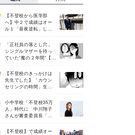
【不登校から医学部
へ】中２で成績はオー
ル１「昼夜逆転」した
わが子を”夜遊び”に連れ
出した母の気づき
「正社員の落とし穴」
シングルマザーを待っ
ていた“魔の２年間”【後
編】
【不登校のきっかけは
先生でした】「カウン
セリングの時間」生徒
の情報をバラしたの
は…《第２話》
小中学校「不登校35万
人」時代に 中川翔子
さんが審査委員長「不
登校生動画甲子園
2026」が開催
【不登校】で成績オー