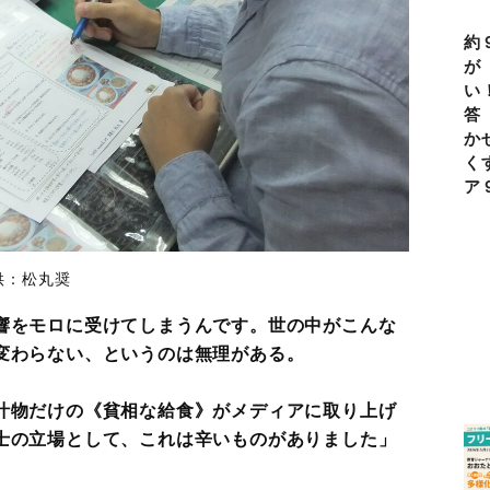
約
が
い
答
か
く
ア
供：松丸奨
響をモロに受けてしまうんです。世の中がこんな
変わらない、というのは無理がある。
汁物だけの《貧相な給食》がメディアに取り上げ
士の立場として、これは辛いものがありました」