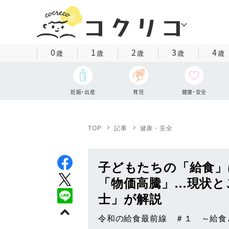
0
1
2
3
4
歳
歳
歳
歳
歳
妊娠・出産
育児
健康・安全
TOP
記事
健康・安全
子どもたちの「給食」
「物価高騰」…現状と
士」が解説
令和の給食最前線 ＃１ ～給食