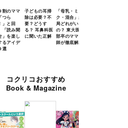
９割のママ
子どもの耳掃
「母乳・ミル
前頭葉の発達
現役
「つら
除は必要？不
ク・混合」結
ピークは10
談員
！」と回
要？どうす
局どれがいい
代！ 脳科学
に偏
 「読み聞
る？ 耳鼻科医
の？ 東大医学
的に子どもの
い」
せ」を楽し
に聞いた正解
部卒のママ医
「ならいご
由
するアイデ
師が徹底解説
と」を検証
９選
コクリコおすすめ
Book & Magazine