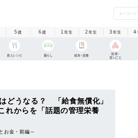
5
6
1
2
3
4
歳
歳
年生
年生
年生
知育・
食とレシピ
暮らし
絵本・読書
習いごと
はどうなる？ 「給食無償化」
これからを「話題の管理栄養
とお金・前編～