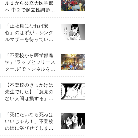
ル１から公立大医学部
へ 中２で起立性調節障
害「治るまで３年」の
診断 そのとき母は
「正社員になれば安
心」のはずが…シング
ルマザーを待ってい
た“魔の２年間”【前編】
「不登校から医学部進
学」“ラップとフリース
クール”でトンネルを脱
して高校受験へ〔元野
球少年の実話〕
【不登校のきっかけは
先生でした】「意見の
ない人間は損する」担
任の一言が苦しみに…
《第１話》
「死にたいなら死ねば
いいじゃん！」不登校
の姉に浴びせてしまっ
た言葉【番外編・後