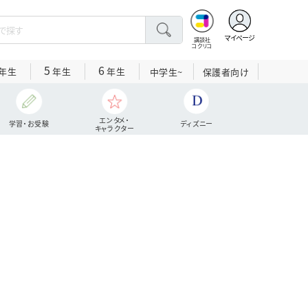
マイページ
講談社
コクリコ
5
6
年生
年生
年生
中学生~
保護者向け
エンタメ・
学習・お受験
ディズニー
キャラクター