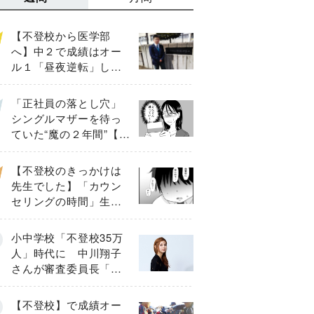
【不登校から医学部
へ】中２で成績はオー
ル１「昼夜逆転」した
わが子を”夜遊び”に連れ
出した母の気づき
「正社員の落とし穴」
シングルマザーを待っ
ていた“魔の２年間”【後
編】
【不登校のきっかけは
先生でした】「カウン
セリングの時間」生徒
の情報をバラしたの
は…《第２話》
小中学校「不登校35万
人」時代に 中川翔子
さんが審査委員長「不
登校生動画甲子園
2026」が開催
【不登校】で成績オー