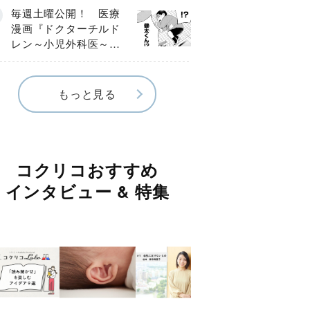
編】
毎週土曜公開！ 医療
漫画『ドクターチルド
レン～小児外科医～』
【Episode.４】
もっと見る
コクリコおすすめ
インタビュー & 特集