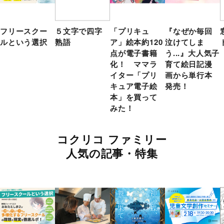
フリースクー
５文字で四字
「プリキュ
『なぜか毎回
ルという選択
熟語
ア」絵本約120
泣けてしま
点が電子書籍
う...』大人気子
化！ ママラ
育て絵日記漫
イター「プリ
画から単行本
キュア電子絵
発売！
本」を買って
みた！
コクリコ ファミリー
人気の記事・特集