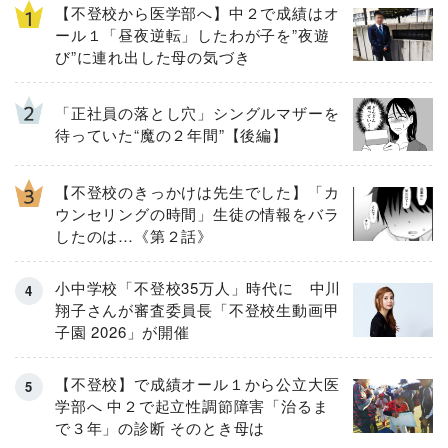
【不登校から医学部へ】中２で成績はオ
ール１「昼夜逆転」したわが子を”夜遊
び”に連れ出した母の気づき
「正社員の落とし穴」シングルマザーを
待っていた“魔の２年間”【後編】
【不登校のきっかけは先生でした】「カ
ウンセリングの時間」生徒の情報をバラ
したのは…《第２話》
小中学校「不登校35万人」時代に 中川
翔子さんが審査委員長「不登校生動画甲
子園 2026」が開催
【不登校】で成績オール１から公立大医
学部へ 中２で起立性調節障害「治るま
で３年」の診断 そのとき母は