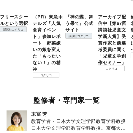
フリースクー
（PR）東急ホ
『神の蝶、舞
アーカイブ配
ルという選択
テルズ「人気
う果て』公式
信中【第67回
食育イベン
サイト
講談社児童文
講談社コクリコ
ト」参加レポ
学新人賞】受
講談社コクリコ
ート 野菜嫌
賞作家と前選
いの娘を変え
考委員に聞く
た「もったい
「児童文学創
ない！」の精
作セミナー」
神
コクリコ
コクリコ
監修者・専門家一覧
末冨 芳
教育学者・日本大学文理学部教育学科教授
日本大学文理学部教育学科教授。京都大学