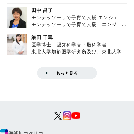
を紹介。東...
田中 昌子
モンテッソーリで子育て支援 エンジェル
モンテッソーリで子育て支援 エンジェル
ズハウス研究所所長
ズハウス研究...
細田 千尋
医学博士・認知科学者・脳科学者
東北大学加齢医学研究所及び、東北大学大
学院情報科学...
もっと見る
講談社コクリコ