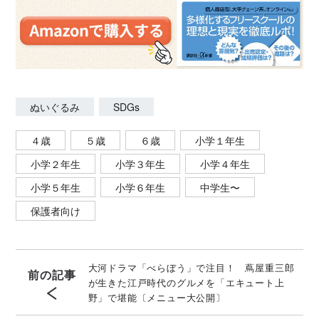
ぬいぐるみ
SDGs
４歳
５歳
６歳
小学１年生
小学２年生
小学３年生
小学４年生
小学５年生
小学６年生
中学生〜
保護者向け
大河ドラマ「べらぼう」で注目！ 蔦屋重三郎
前の記事
が生きた江戸時代のグルメを「エキュート上
野」で堪能〔メニュー大公開〕