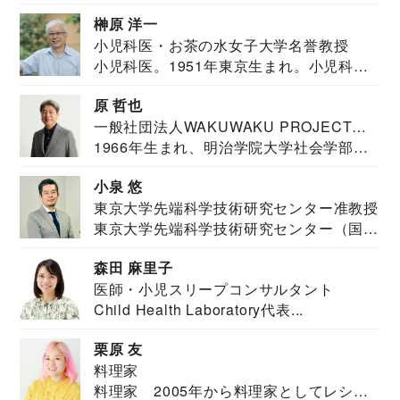
教育学部卒業...
榊原 洋一
小児科医・お茶の水女子大学名誉教授
小児科医。1951年東京生まれ。小児科
医。東京大学...
原 哲也
一般社団法人WAKUWAKU PROJECT
1966年生まれ、明治学院大学社会学部福
JAPAN代表・言語聴覚士・社会福祉士
祉学科卒業...
小泉 悠
東京大学先端科学技術研究センター准教授
東京大学先端科学技術研究センター（国際
安全保障構想...
森田 麻里子
医師・小児スリープコンサルタント
Child Health Laboratory代表...
栗原 友
料理家
料理家 2005年から料理家としてレシピ