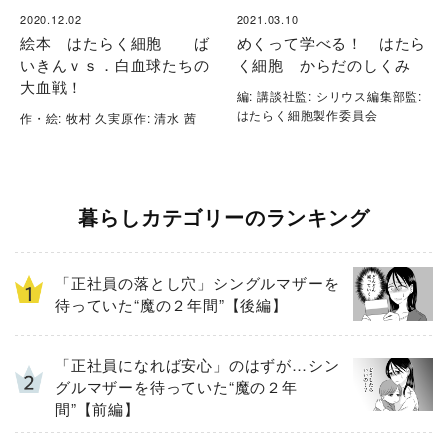
2020.12.02
2021.03.10
絵本 はたらく細胞 ば
めくって学べる！ はたら
いきんｖｓ．白血球たちの
く細胞 からだのしくみ
大血戦！
編: 講談社監: シリウス編集部監:
はたらく細胞製作委員会
作・絵: 牧村 久実原作: 清水 茜
暮らしカテゴリーのランキング
「正社員の落とし穴」シングルマザーを
待っていた“魔の２年間”【後編】
「正社員になれば安心」のはずが…シン
グルマザーを待っていた“魔の２年
間”【前編】