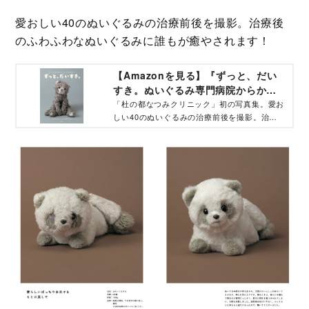
愛おしい40のぬいぐるみの治療前後を撮影。治療後
のふわふわなぬいぐるみに誰もが癒やされます！
【Amazonを見る】『ずっと、だい
すき。ぬいぐるみ専門病院からかえ
ってきた家族たち』
「杜の都なつみクリニック」初の写真集。愛お
しい40のぬいぐるみの治療前後を撮影。治療
後のふわふわなぬいぐるみに誰もが癒やされ
る！