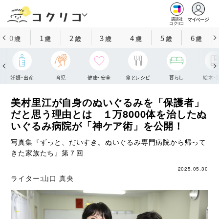
マイページ
講談社
コクリコ
0
1
2
3
4
5
6
歳
歳
歳
歳
歳
歳
歳
妊娠・出産
育児
健康・安全
食とレシピ
暮らし
絵本・
美村里江が自身のぬいぐるみを「保護者」
だと思う理由とは １万8000体を治したぬ
いぐるみ病院が「神ケア術」を公開！
写真集『ずっと、だいすき。ぬいぐるみ専門病院から帰って
きた家族たち』第７回
2025.05.30
ライター:
山口 真央