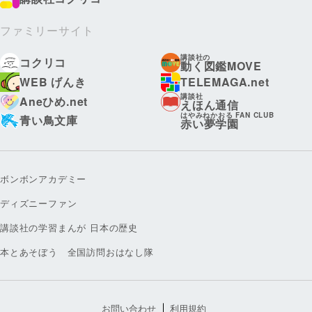
ファミリーサイト
講談社の
コクリコ
動く図鑑MOVE
WEB げんき
TELEMAGA.net
講談社
Aneひめ.net
えほん通信
はやみねかおる FAN CLUB
青い鳥文庫
赤い夢学園
ボンボンアカデミー
ディズニーファン
講談社の学習まんが 日本の歴史
本とあそぼう 全国訪問おはなし隊
お問い合わせ
利用規約