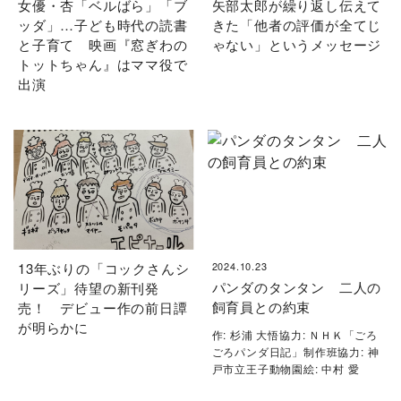
女優・杏「ベルばら」「ブ
矢部太郎が繰り返し伝えて
ッダ」…子ども時代の読書
きた「他者の評価が全てじ
と子育て 映画『窓ぎわの
ゃない」というメッセージ
トットちゃん』はママ役で
出演
13年ぶりの「コックさんシ
2024.10.23
パンダのタンタン 二人の
リーズ」待望の新刊発
飼育員との約束
売！ デビュー作の前日譚
が明らかに
作: 杉浦 大悟協力: ＮＨＫ「ごろ
ごろパンダ日記」制作班協力: 神
戸市立王子動物園絵: 中村 愛