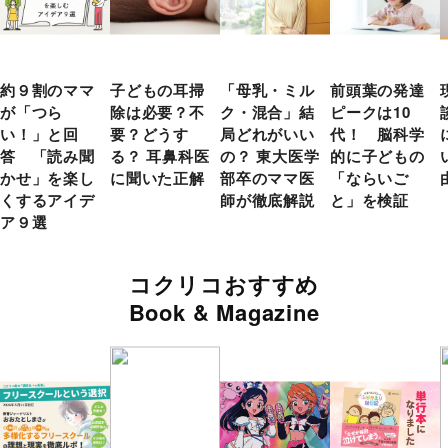
約９割のママ
子どもの耳掃
「母乳・ミル
前頭葉の発達
が「つら
除は必要？不
ク・混合」結
ピークは10
い！」と回
要？どうす
局どれがいい
代！ 脳科学
答 「読み聞
る？ 耳鼻科医
の？ 東大医学
的に子どもの
かせ」を楽し
に聞いた正解
部卒のママ医
「ならいご
くするアイデ
師が徹底解説
と」を検証
ア９選
コクリコおすすめ
Book & Magazine