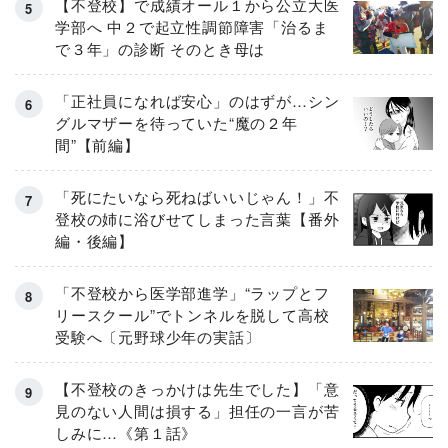
【不登校】で成績オール１から公立大医
学部へ 中２で起立性調節障害「治るま
で３年」の診断 そのとき母は
「正社員になれば安心」のはずが…シン
グルマザーを待っていた“魔の２年
間”【前編】
「死にたいなら死ねばいいじゃん！」不
登校の姉に浴びせてしまった言葉【番外
編・後編】
「不登校から医学部進学」“ラップとフ
リースクール”でトンネルを脱して高校
受験へ〔元野球少年の実話〕
【不登校のきっかけは先生でした】「意
見のない人間は損する」担任の一言が苦
しみに…《第１話》