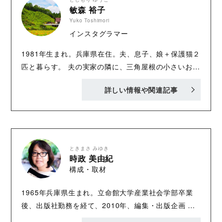
敏森 裕子
Yuko Toshimori
インスタグラマー
1981年生まれ。兵庫県在住。夫、息子、娘＋保護猫２
匹と暮らす。 夫の実家の隣に、三角屋根の小さいお家
を建て、古民家カフェ風のインテリアづくりを楽しん
詳しい情報や関連記事
でいる。 インテリア、雑貨はもちろん、おうちごはん
やほのぼのとした田舎暮らしの様子をInstagramに投
稿し、人気を呼びフォロワー数は約19万人。手づくり
の家具、雑貨は義父が製作し、カフェやイベントなど
で販売している。著書に『ゆうこさんちの手づくり暮
ときまさ みゆき
らし 三角屋根の小さなおうちでのんびり過ごす家族
時政 美由紀
構成・取材
時間』（オーバーラップ）がある。 ◎インスタグラ
ム slow.life.works
1965年兵庫県生まれ。立命館大学産業社会学部卒業
後、出版社勤務を経て、2010年、編集・出版企画 ㈱
マッチボックスを設立。出版社時代から現在に至るま