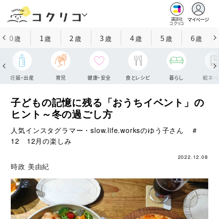
マイページ
講談社
コクリコ
0
1
2
3
4
5
6
歳
歳
歳
歳
歳
歳
歳
妊娠・出産
育児
健康・安全
食とレシピ
暮らし
絵本・
子どもの記憶に残る「おうちイベント」の
ヒント～冬の過ごし方
人気インスタグラマー・slow.life.worksのゆう子さん ＃
12 12月の楽しみ
2022.12.08
時政 美由紀