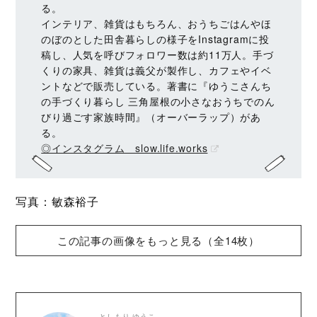
る。
インテリア、雑貨はもちろん、おうちごはんやほ
のぼのとした田舎暮らしの様子をInstagramに投
稿し、人気を呼びフォロワー数は約11万人。手づ
くりの家具、雑貨は義父が製作し、カフェやイベ
ントなどで販売している。著書に『ゆうこさんち
の手づくり暮らし 三角屋根の小さなおうちでのん
びり過ごす家族時間』（オーバーラップ）があ
る。
◎インスタグラム slow.life.works
写真：敏森裕子
この記事の画像をもっと見る（全14枚）
としもり ゆうこ