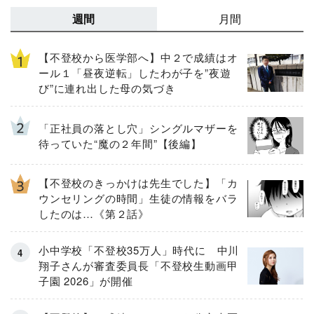
週間
月間
【不登校から医学部へ】中２で成績はオ
ール１「昼夜逆転」したわが子を”夜遊
び”に連れ出した母の気づき
「正社員の落とし穴」シングルマザーを
待っていた“魔の２年間”【後編】
【不登校のきっかけは先生でした】「カ
ウンセリングの時間」生徒の情報をバラ
したのは…《第２話》
小中学校「不登校35万人」時代に 中川
翔子さんが審査委員長「不登校生動画甲
子園 2026」が開催