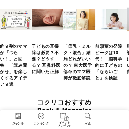
約９割のママ
子どもの耳掃
「母乳・ミル
前頭葉の発達
が「つら
除は必要？不
ク・混合」結
ピークは10
い！」と回
要？どうす
局どれがいい
代！ 脳科学
答 「読み聞
る？ 耳鼻科医
の？ 東大医学
的に子どもの
かせ」を楽し
に聞いた正解
部卒のママ医
「ならいご
くするアイデ
師が徹底解説
と」を検証
ア９選
コクリコおすすめ
Book & Magazine
イベント
ジャンル
ランキング
検索
プレゼント