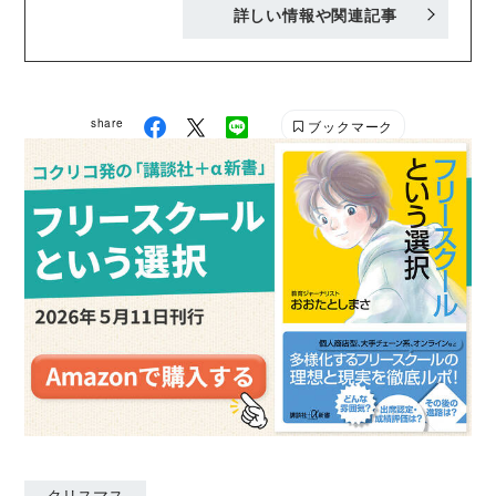
詳しい情報や関連記事
で企画・編集した書籍・ムックは300冊以上。女性の
ライフスタイル全般、料理、子育てなどの実用書を中
心に活動。2018～2021年、茨城新聞「論壇」にて連
載。自著に『50歳から結婚してみませんか？』（朝日
share
ブックマーク
新聞出版）。
クリスマス