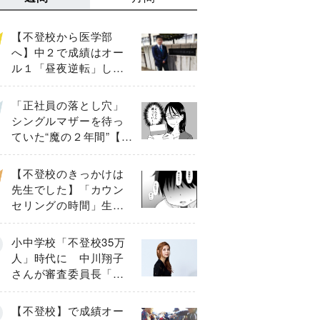
【不登校から医学部
へ】中２で成績はオー
ル１「昼夜逆転」した
わが子を”夜遊び”に連れ
出した母の気づき
「正社員の落とし穴」
シングルマザーを待っ
ていた“魔の２年間”【後
編】
【不登校のきっかけは
先生でした】「カウン
セリングの時間」生徒
の情報をバラしたの
は…《第２話》
小中学校「不登校35万
人」時代に 中川翔子
さんが審査委員長「不
登校生動画甲子園
2026」が開催
【不登校】で成績オー