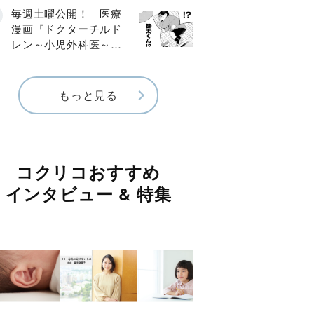
編】
毎週土曜公開！ 医療
漫画『ドクターチルド
レン～小児外科医～』
【Episode.４】
もっと見る
コクリコおすすめ
インタビュー & 特集