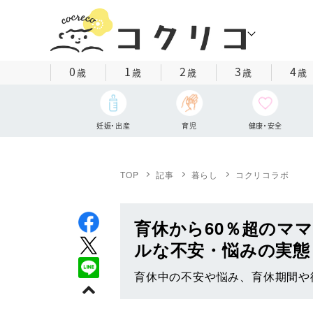
0
1
2
3
4
歳
歳
歳
歳
歳
妊娠・出産
育児
健康・安全
TOP
記事
暮らし
コクリコラボ
育休から60％超のマ
ルな不安・悩みの実態
育休中の不安や悩み、育休期間や