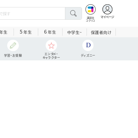
マイページ
講談社
コクリコ
5
6
年生
年生
年生
中学生~
保護者向け
エンタメ・
学習・お受験
ディズニー
キャラクター