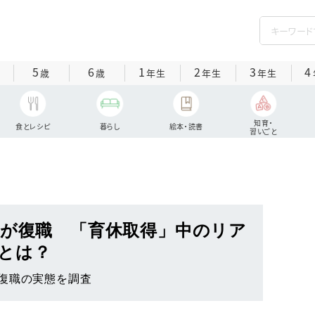
5
6
1
2
3
4
歳
歳
年生
年生
年生
知育・
食とレシピ
暮らし
絵本・読書
習いごと
マが復職 「育休取得」中のリア
とは？
復職の実態を調査