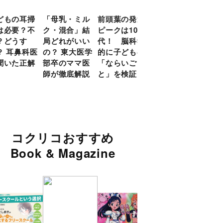
どもの耳掃
「母乳・ミル
前頭葉の発達
約９割のママ
現役
は必要？不
ク・混合」結
ピークは10
が「つら
談員
？どうす
局どれがいい
代！ 脳科学
い！」と回
に偏
？ 耳鼻科医
の？ 東大医学
的に子どもの
答 「読み聞
い」
聞いた正解
部卒のママ医
「ならいご
かせ」を楽し
由
師が徹底解説
と」を検証
くするアイデ
ア９選
コクリコおすすめ
Book & Magazine