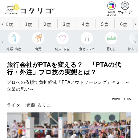
マイページ
講談社
コクリコ
0
1
2
3
4
5
6
歳
歳
歳
歳
歳
歳
歳
妊娠・出産
育児
健康・安全
食とレシピ
暮らし
絵本・
旅行会社がPTAを変える？ 「PTAの代
行・外注」プロ技の実態とは？
プロへの依頼で負担軽減「PTAアウトソーシング」＃２ ～
企業の思い～
2023.01.05
ライター:
遠藤 るりこ