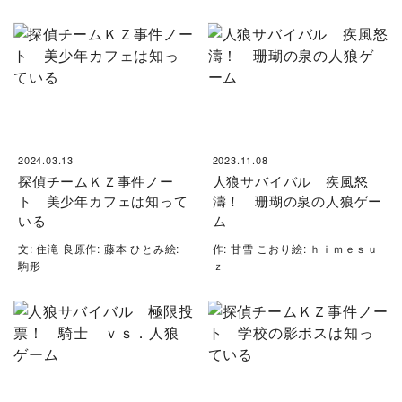
2024.03.13
2023.11.08
探偵チームＫＺ事件ノー
人狼サバイバル 疾風怒
ト 美少年カフェは知って
濤！ 珊瑚の泉の人狼ゲー
いる
ム
文: 住滝 良原作: 藤本 ひとみ絵:
作: 甘雪 こおり絵: ｈｉｍｅｓｕ
駒形
ｚ