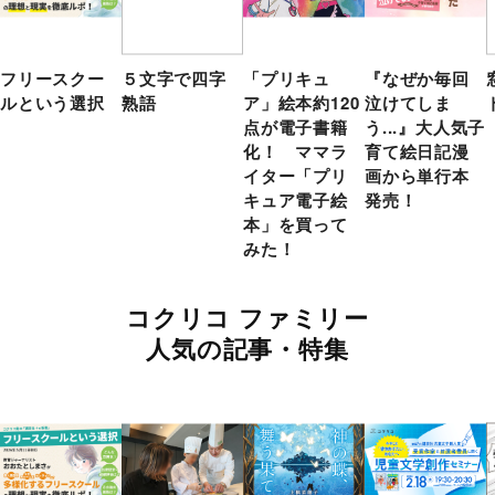
フリースクー
５文字で四字
「プリキュ
『なぜか毎回
ルという選択
熟語
ア」絵本約120
泣けてしま
点が電子書籍
う...』大人気子
化！ ママラ
育て絵日記漫
イター「プリ
画から単行本
キュア電子絵
発売！
本」を買って
みた！
コクリコ ファミリー
人気の記事・特集