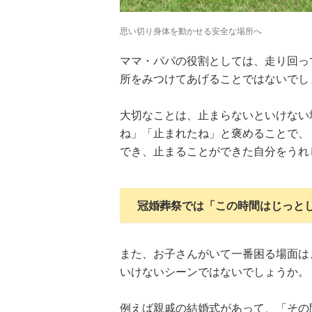
思い切り身体を動かせる安全な場所へ
ママ・パパの役割としては、走り回っ
所をみつけてあげることではないでし
大切なことは、止まらないといけない
ね」「止まれたね」と褒めることで、
でき、止まることができた自分をうれ
冠婚葬祭では「この時間はじっと
また、お子さんがいて一番困る場面は
ツ
武田双雲「我が
横山だいすけ
元体操のお兄さ
いけないシーンではないでしょうか。
夢を
家は両親を含め
「僕は『歌が好
ん小林よしひさ
こも
みんなADHD。
きな子』だった
「小３で観たあ
料
とにかく“今を
けど『歌がうま
の人の映画が人
例えば親戚の結婚式があって、「その