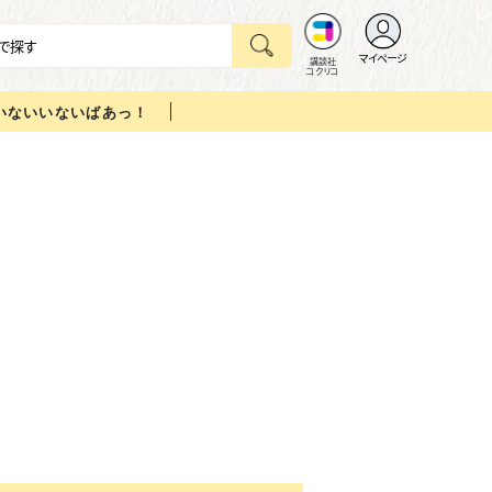
マイページ
講談社
コクリコ
いないいないばあっ！