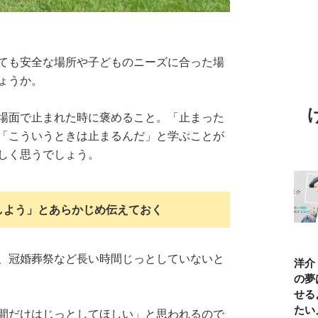
ても安全な場所や子どものニーズに合った場
ょうか。
場面で止まれた時に褒めること。「止まった
「こういうときは止まるんだ」と学ぶことが
しく思うでしょう。
しよう」とあらかじめ伝えておく
、冠婚葬祭など長い時間じっとしていないと
TBSアナ井上貴
ひろゆき「『自
長谷川あかり
窪塚洋介
博「アナウンサ
分はこれが得意
「料理家になる
の俺の夢
ーになろうと思
だ』という“思
片鱗なんて一ミ
と話せる
ったことは一度
い込み”は重
リもなかった」
なりたい
間だけはじっとしてほしい」と思われるので