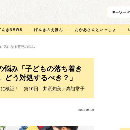
げんきNEWS
げんきのえほん
おかあさんといっしょ
に気になる育児の悩み
の悩み「子どもの落ち着き
。どう対処するべき？」
的に検証！ 第10回 井澗知美／高祖常子
2023.05.20