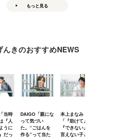
もっと見る
げんきのおすすめNEWS
「当時
DAIGO「親にな
本上まなみ
千原せいじ「子
は『人
って気づい
「『助けて』
育ては自分のイ
ように
た。“ごはんを
『できない』が
ヤな面に直面す
』だっ
作る”って当た
言えない子ども
ることが多かっ