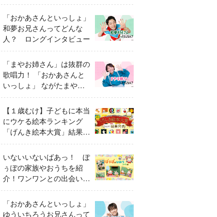
「おかあさんといっしょ」
和夢お兄さんってどんな
人？ ロングインタビュー
「まやお姉さん」は抜群の
歌唱力！ 「おかあさんと
いっしょ」 ながたまやさ
んってどんな人？
【１歳むけ】子どもに本当
にウケる絵本ランキング
「げんき絵本大賞」結果発
表
いないいないばあっ！ ぽ
ぅぽの家族やおうちを紹
介！ワンワンとの出会いの
瞬間も
「おかあさんといっしょ」
ゆういちろうお兄さんって