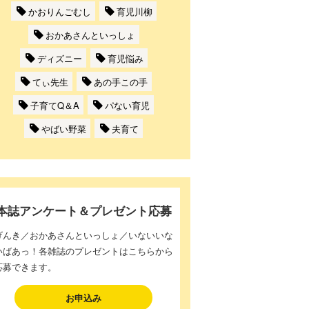
かおりんごむし
育児川柳
おかあさんといっしょ
ディズニー
育児悩み
てぃ先生
あの手この手
子育てQ＆A
パない育児
やばい野菜
夫育て
本誌アンケート＆プレゼント応募
げんき／おかあさんといっしょ／いないいな
いばあっ！各雑誌のプレゼントはこちらから
応募できます。
お申込み