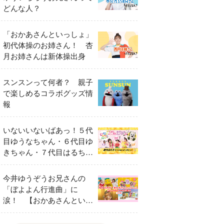
どんな人？
「おかあさんといっしょ」
初代体操のお姉さん！ 杏
月お姉さんは新体操出身
スンスンって何者？ 親子
で楽しめるコラボグッズ情
報
いないいないばあっ！５代
目ゆうなちゃん・６代目ゆ
きちゃん・７代目はるちゃ
ん スペシャルインタビュ
ー
今井ゆうぞうお兄さんの
「ぼよよん行進曲」に
涙！ 【おかあさんといっ
しょ65周年特別番組】