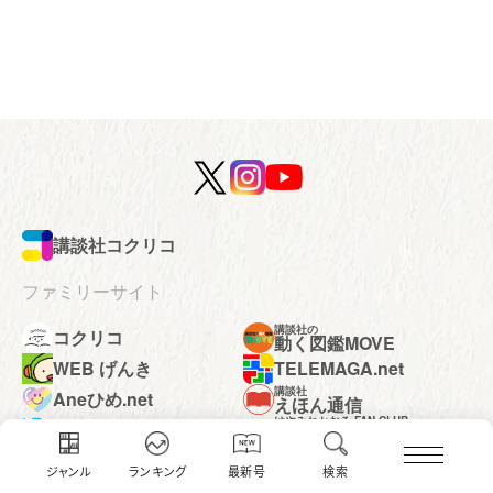
講談社コクリコ
ファミリーサイト
講談社の
コクリコ
動く図鑑MOVE
WEB げんき
TELEMAGA.net
講談社
Aneひめ.net
えほん通信
はやみねかおる FAN CLUB
青い鳥文庫
赤い夢学園
ジャンル
ランキング
最新号
検索