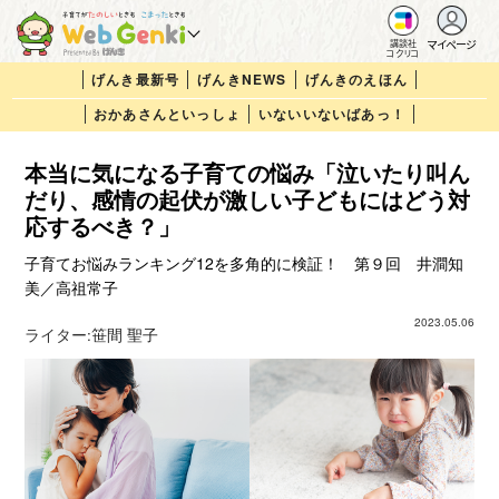
マイページ
講談社
コクリコ
げんき最新号
げんきNEWS
げんきのえほん
おかあさんといっしょ
いないいないばあっ！
本当に気になる子育ての悩み「泣いたり叫ん
だり、感情の起伏が激しい子どもにはどう対
応するべき？」
子育てお悩みランキング12を多角的に検証！ 第９回 井澗知
美／高祖常子
2023.05.06
ライター:
笹間 聖子