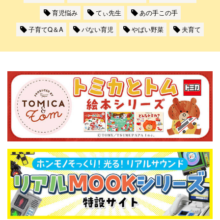
育児悩み
てぃ先生
あの手この手
子育てQ＆A
パない育児
やばい野菜
夫育て