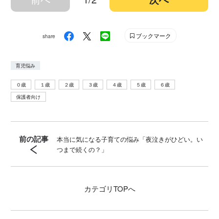
ブックマーク
share
育児悩み
０歳
１歳
２歳
３歳
４歳
５歳
６歳
保護者向け
前の記事
本当に気になる子育ての悩み「夜泣きがひどい。い
つまで続くの？」
カテゴリ
TOPへ