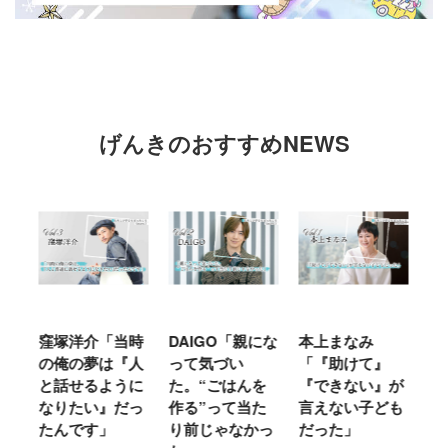
げんきのおすすめNEWS
時
DAIGO「親にな
本上まなみ
千原せいじ「子
ハ
人
って気づい
「『助けて』
育ては自分のイ
「
に
た。“ごはんを
『できない』が
ヤな面に直面す
お
っ
作る”って当た
言えない子ども
ることが多かっ
に
り前じゃなかっ
だった」
た」
M