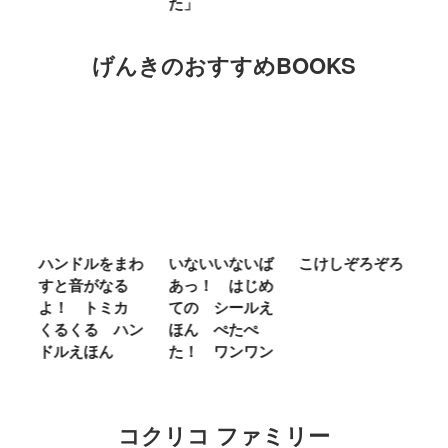
た」
キ
げんきのおすすめBOOKS
わ
いないいないば
こけしぞろぞろ
ＭＲ．ＭＥＮ
シ
あっ！ はじめ
ＬＩＴＴＬＥ
の
カ
ての シールえ
ＭＩＳＳ やさ
き
ン
ほん ぺたぺ
しいって なあ
あ
た！ ワンワン
に Ｂｅ Ｋｉ
ｎｄ
コクリコ ファミリー