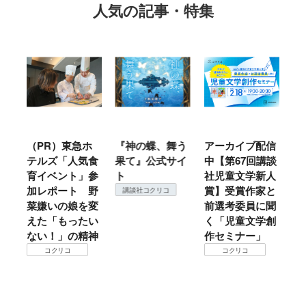
人気の記事・特集
ホ
『神の蝶、舞う
アーカイブ配信
仙台の冬は東北
『
気食
果て』公式サイ
中【第67回講談
地方では温
（
」参
ト
社児童文学新人
暖？ 本当のと
こ
 野
賞】受賞作家と
ころは仙台に来
＃
講談社コクリコ
を変
前選考委員に聞
て検証すべし！
月
たい
く「児童文学創
定
コクリコ
精神
作セミナー」
コクリコ