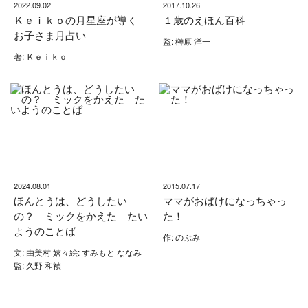
2022.09.02
2017.10.26
Ｋｅｉｋｏの月星座が導く
１歳のえほん百科
お子さま月占い
監: 榊原 洋一
著: Ｋｅｉｋｏ
2024.08.01
2015.07.17
ほんとうは、どうしたい
ママがおばけになっちゃっ
の？ ミックをかえた たい
た！
ようのことば
作: のぶみ
文: 由美村 嬉々絵: すみもと ななみ
監: 久野 和禎