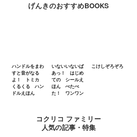
げんきのおすすめBOOKS
ム
ハンドルをまわ
いないいないば
こけしぞろぞろ
Ｍ
せ
すと音がなる
あっ！ はじめ
Ｌ
ほ
よ！ トミカ
ての シールえ
Ｍ
くるくる ハン
ほん ぺたぺ
し
ドルえほん
た！ ワンワン
に
ｎ
コクリコ ファミリー
人気の記事・特集