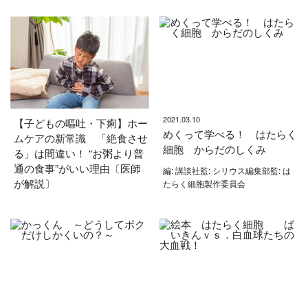
2021.03.10
【子どもの嘔吐・下痢】ホー
めくって学べる！ はたらく
ムケアの新常識 「絶食させ
細胞 からだのしくみ
る」は間違い！ “お粥より普
通の食事”がいい理由〔医師
編: 講談社監: シリウス編集部監: は
が解説〕
たらく細胞製作委員会