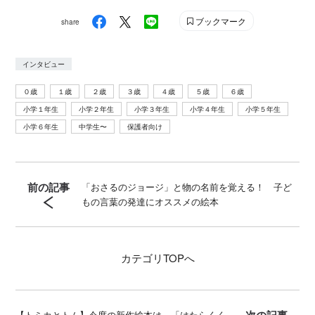
@genki
ブックマーク
share
インタビュー
０歳
１歳
２歳
３歳
４歳
５歳
６歳
小学１年生
小学２年生
小学３年生
小学４年生
小学５年生
小学６年生
中学生〜
保護者向け
前の記事
「おさるのジョージ」と物の名前を覚える！ 子ど
もの言葉の発達にオススメの絵本
カテゴリ
TOPへ
次の記事
【トミカとトム】今度の新作絵本は、「はたらくく