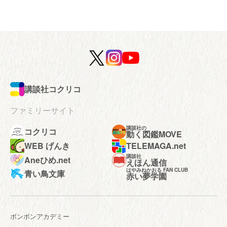
講談社コクリコ
ファミリーサイト
講談社の
コクリコ
動く図鑑MOVE
WEB げんき
TELEMAGA.net
講談社
Aneひめ.net
えほん通信
はやみねかおる FAN CLUB
青い鳥文庫
赤い夢学園
ボンボンアカデミー