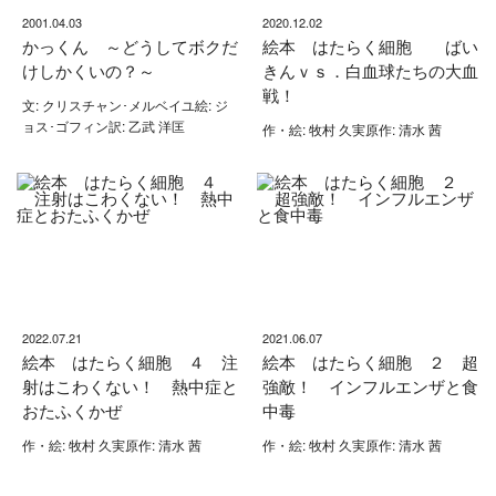
2001.04.03
2020.12.02
かっくん ～どうしてボクだ
絵本 はたらく細胞 ばい
けしかくいの？～
きんｖｓ．白血球たちの大血
戦！
文: クリスチャン･メルベイユ絵: ジ
ョス･ゴフィン訳: 乙武 洋匡
作・絵: 牧村 久実原作: 清水 茜
2022.07.21
2021.06.07
絵本 はたらく細胞 ４ 注
絵本 はたらく細胞 ２ 超
射はこわくない！ 熱中症と
強敵！ インフルエンザと食
おたふくかぜ
中毒
作・絵: 牧村 久実原作: 清水 茜
作・絵: 牧村 久実原作: 清水 茜