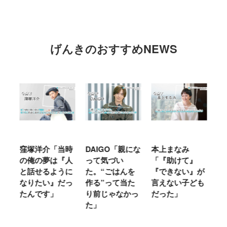
げんきのおすすめNEWS
窪塚洋介「当時
DAIGO「親にな
本上まなみ
千原
の俺の夢は『人
って気づい
「『助けて』
育て
と話せるように
た。“ごはんを
『できない』が
ヤな
なりたい』だっ
作る”って当た
言えない子ども
るこ
たんです」
り前じゃなかっ
だった」
た」
た」