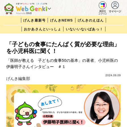
マイページ
講談社
コクリコ
げんき最新号
げんきNEWS
げんきのえほん
おかあさんといっしょ
いないいないばあっ！
「子どもの食事にたんぱく質が必要な理由」
を小児科医に聞く！
「医師が教える 子どもの食事50の基本」の著者、小児科医の
伊藤明子さんインタビュー ＃１
2024.09.09
げんき編集部