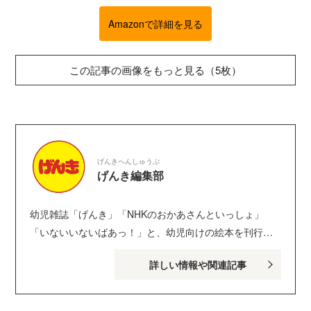
Amazonで詳細を見る
この記事の画像をもっと見る（5枚）
げんきへんしゅうぶ
げんき編集部
幼児雑誌「げんき」「NHKのおかあさんといっしょ」
「いないいないばあっ！」と、幼児向けの絵本を刊行し
ている講談社げんき編集部のサイトです。１・２・３歳
詳しい情報や関連記事
のお子さんがいるパパ・ママを中心に、おもしろくて役
に立つ子育てや絵本の情報が満載！ Instagram :
genki_magazine Twitter : @kodanshagenki LINE :