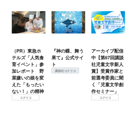
ル
（PR）東急ホ
『神の蝶、舞う
アーカイブ配信
仙
テルズ「人気食
果て』公式サイ
中【第67回講談
地
育イベント」参
ト
社児童文学新人
暖
加レポート 野
賞】受賞作家と
こ
講談社コクリコ
菜嫌いの娘を変
前選考委員に聞
て
えた「もったい
く「児童文学創
ない！」の精神
作セミナー」
コクリコ
コクリコ