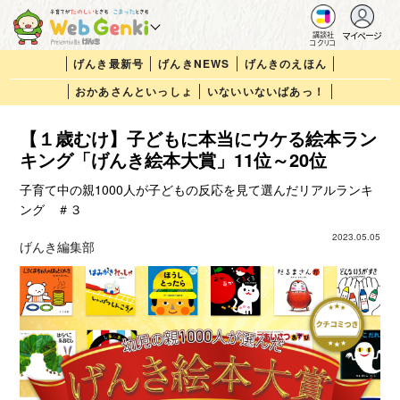
マイページ
講談社
コクリコ
げんき最新号
げんきNEWS
げんきのえほん
おかあさんといっしょ
いないいないばあっ！
【１歳むけ】子どもに本当にウケる絵本ラン
キング「げんき絵本大賞」11位～20位
子育て中の親1000人が子どもの反応を見て選んだリアルランキ
ング ＃３
2023.05.05
げんき編集部