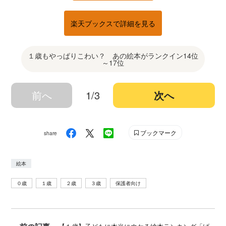
楽天ブックスで詳細を見る
１歳もやっぱりこわい？ あの絵本がランクイン14位
～17位
前へ
1/3
次へ
ブックマーク
share
絵本
０歳
１歳
２歳
３歳
保護者向け