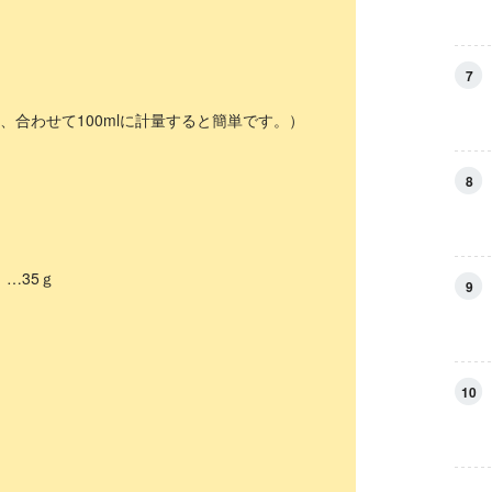
7
、合わせて100mlに計量すると簡単です。）
8
…35ｇ
9
10