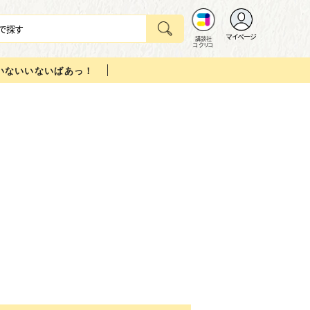
マイページ
講談社
コクリコ
いないいないばあっ！