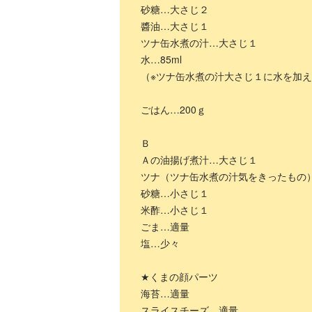
砂糖…大さじ２
醬油…大さじ１
ツナ缶水煮の汁…大さじ１
水…85ml
（※ツナ缶水煮の汁大さじ１に水を加え
ごはん…200ｇ
Ｂ
Ａの油揚げ煮汁…大さじ１
ツナ（ツナ缶水煮の汁気をきったもの）
砂糖…小さじ１
米酢…小さじ１
ごま…適量
塩…少々
★くまの顔パーツ
海苔…適量
スライスチーズ…適量