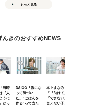
もっと見る
げんきのおすすめNEWS
「当時
DAIGO「親にな
本上まなみ
千原せいじ「子
は『人
って気づい
「『助けて』
育ては自分のイ
ように
た。“ごはんを
『できない』が
ヤな面に直面す
』だっ
作る”って当た
言えない子ども
ることが多かっ