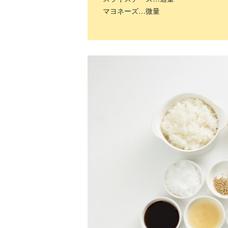
マヨネーズ…微量
ツ
武田双雲「我が
横山だいすけ
元体操のお兄さ
夢を
家は両親を含め
「僕は『歌が好
ん小林よしひさ
こも
みんなADHD。
きな子』だった
「小３で観たあ
料
とにかく“今を
けど『歌がうま
の人の映画が人