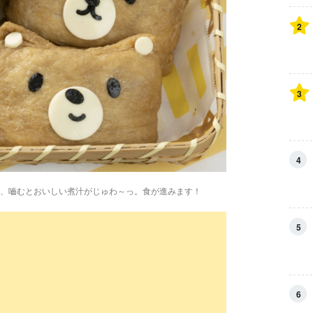
2
3
4
、嚙むとおいしい煮汁がじゅわ～っ。食が進みます！
5
6