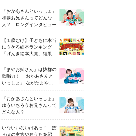
「おかあさんといっしょ」
和夢お兄さんってどんな
人？ ロングインタビュー
【１歳むけ】子どもに本当
にウケる絵本ランキング
「げんき絵本大賞」結果発
表
「まやお姉さん」は抜群の
歌唱力！ 「おかあさんと
いっしょ」 ながたまやさ
んってどんな人？
「おかあさんといっしょ」
ゆういちろうお兄さんって
どんな人？
いないいないばあっ！ ぽ
ぅぽの家族やおうちを紹