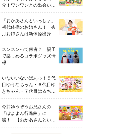
介！ワンワンとの出会いの
瞬間も
「おかあさんといっしょ」
初代体操のお姉さん！ 杏
月お姉さんは新体操出身
スンスンって何者？ 親子
で楽しめるコラボグッズ情
報
いないいないばあっ！５代
目ゆうなちゃん・６代目ゆ
きちゃん・７代目はるちゃ
ん スペシャルインタビュ
ー
今井ゆうぞうお兄さんの
「ぼよよん行進曲」に
涙！ 【おかあさんといっ
しょ65周年特別番組】