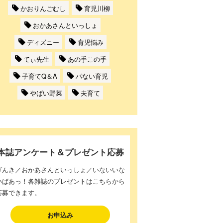
かおりんごむし
育児川柳
おかあさんといっしょ
ディズニー
育児悩み
てぃ先生
あの手この手
子育てQ＆A
パない育児
やばい野菜
夫育て
本誌アンケート＆プレゼント応募
げんき／おかあさんといっしょ／いないいな
いばあっ！各雑誌のプレゼントはこちらから
応募できます。
お申込み