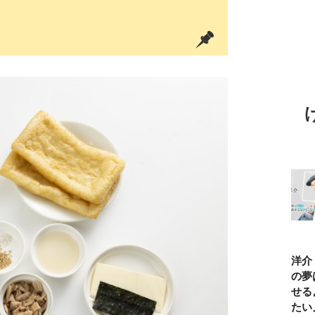
TBSアナ井上貴
ひろゆき「『自
長谷川あかり
窪塚洋介
博「アナウンサ
分はこれが得意
「料理家になる
の俺の夢
ーになろうと思
だ』という“思
片鱗なんて一ミ
と話せる
ったことは一度
い込み”は重
リもなかった」
なりたい