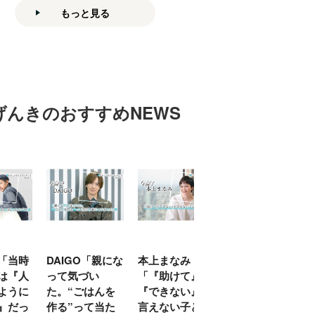
もっと見る
げんきのおすすめNEWS
「当時
DAIGO「親にな
本上まなみ
千原せいじ「子
は『人
って気づい
「『助けて』
育ては自分のイ
ように
た。“ごはんを
『できない』が
ヤな面に直面す
』だっ
作る”って当た
言えない子ども
ることが多かっ