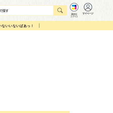
マイページ
講談社
コクリコ
いないいないばあっ！