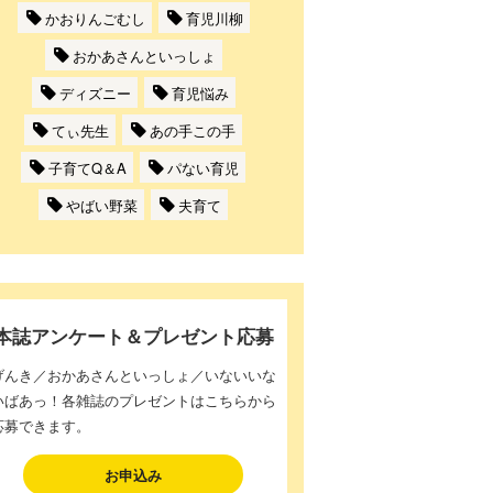
かおりんごむし
育児川柳
おかあさんといっしょ
ディズニー
育児悩み
てぃ先生
あの手この手
子育てQ＆A
パない育児
やばい野菜
夫育て
本誌アンケート＆プレゼント応募
げんき／おかあさんといっしょ／いないいな
いばあっ！各雑誌のプレゼントはこちらから
応募できます。
お申込み