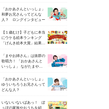
「おかあさんといっしょ」
和夢お兄さんってどんな
人？ ロングインタビュー
【１歳むけ】子どもに本当
にウケる絵本ランキング
「げんき絵本大賞」結果発
表
「まやお姉さん」は抜群の
歌唱力！ 「おかあさんと
いっしょ」 ながたまやさ
んってどんな人？
「おかあさんといっしょ」
ゆういちろうお兄さんって
どんな人？
いないいないばあっ！ ぽ
ぅぽの家族やおうちを紹