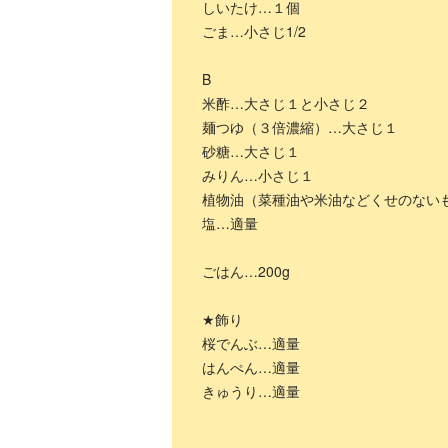
しいたけ…１個
ごま…小さじ1/2
B
米酢…大さじ１と小さじ２
麺つゆ（３倍濃縮）…大さじ１
砂糖…大さじ１
みりん…小さじ１
植物油（菜種油や米油などくせのない
塩…適量
ごはん…200g
★飾り
桜でんぶ…適量
はんぺん…適量
きゅうり…適量