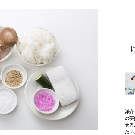
TBSアナ井上貴
ひろゆき「『自
長谷川あかり
窪塚洋介
博「アナウンサ
分はこれが得意
「料理家になる
の俺の夢
ーになろうと思
だ』という“思
片鱗なんて一ミ
と話せる
ったことは一度
い込み”は重
リもなかった」
なりたい