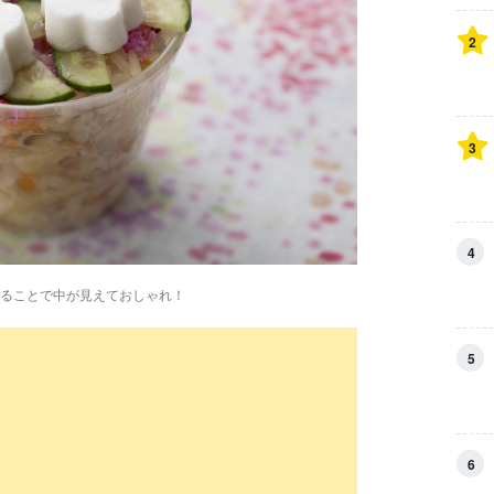
2
3
4
ることで中が見えておしゃれ！
5
6