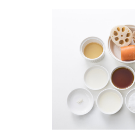
ツ
武田双雲「我が
横山だいすけ
元体操のお兄さ
夢を
家は両親を含め
「僕は『歌が好
ん小林よしひさ
こも
みんなADHD。
きな子』だった
「小３で観たあ
料
とにかく“今を
けど『歌がうま
の人の映画が人