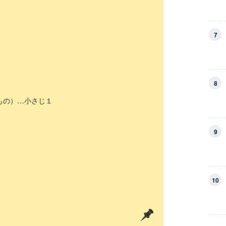
7
8
もの）…小さじ１
9
10