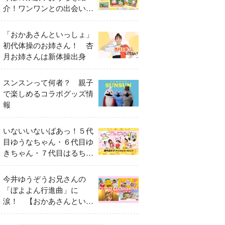
介！ワンワンとの出会いの
瞬間も
「おかあさんといっしょ」
初代体操のお姉さん！ 杏
月お姉さんは新体操出身
スンスンって何者？ 親子
で楽しめるコラボグッズ情
報
いないいないばあっ！５代
目ゆうなちゃん・６代目ゆ
きちゃん・７代目はるちゃ
ん スペシャルインタビュ
ー
今井ゆうぞうお兄さんの
「ぼよよん行進曲」に
涙！ 【おかあさんといっ
しょ65周年特別番組】