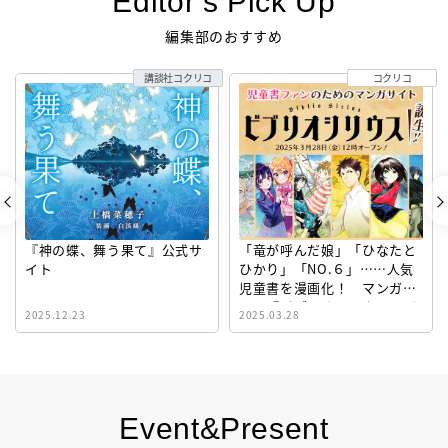
Editor’s Pick Up
編集部のおすすめ
講談社コクリコ
コクリコ
『神の蝶、舞う果て』公式サ
「竜が呼んだ娘」「ひなたと
イト
ひかり」「NO.６」……人気
児童書を漫画化！ マンガサ
イト『ビブリオシリウス』誕
2025.12.23
2025.03.28
生！
Event&Present