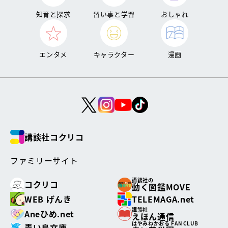
知育と探求
習い事と学習
おしゃれ
エンタメ
キャラクター
漫画
講談社コクリコ
ファミリーサイト
講談社の
コクリコ
動く図鑑MOVE
WEB げんき
TELEMAGA.net
講談社
Aneひめ.net
えほん通信
はやみねかおる FAN CLUB
青い鳥文庫