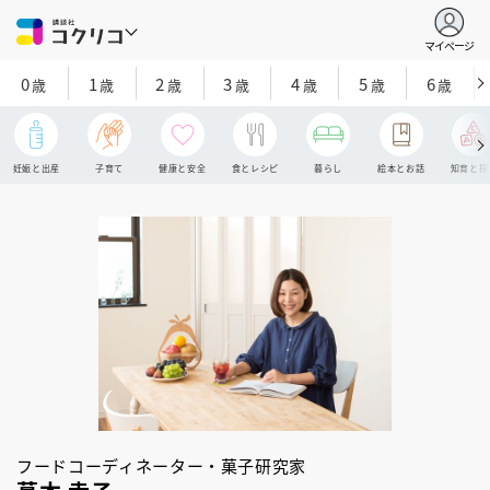
マイページ
0
1
2
3
4
5
6
歳
歳
歳
歳
歳
歳
歳
妊娠と出産
子育て
健康と安全
食とレシピ
暮らし
絵本とお話
知育と探
フードコーディネーター・菓子研究家