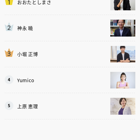
おおたとしまさ
神永 曉
小堀 正博
Yumico
上原 恵理