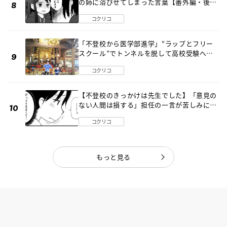
の姉に浴びせてしまった言葉【番外編・後
編】
コクリコ
「不登校から医学部進学」“ラップとフリー
スクール”でトンネルを脱して高校受験へ
〔元野球少年の実話〕
コクリコ
【不登校のきっかけは先生でした】「意見の
ない人間は損する」担任の一言が苦しみに…
《第１話》
コクリコ
もっと見る