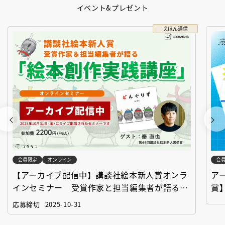
イベント&プレゼント
えほん通信
会員限定
オンライン
会
【アーカイブ配信中】講談社絵本新人賞オンラ
ア
インセミナー 受賞作家と担当編集者が語る
賞
「絵本創作実践講座」
作
応募締切
2025-10-31