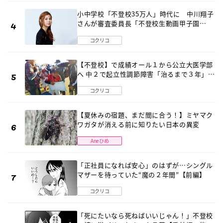
小中学校「不登校35万人」時代に 中川翔子
さんが審査委員長「不登校生動画甲子園
2026」が開催
コクリコ
【不登校】で成績オール１から公立大医学部
へ 中２で起立性調節障害「治るまで３年」の
診断 そのとき母は
コクリコ
【夏休みの宿題、まだ間に合う！】ミヤマク
ワガタが消える前に知りたい日本の異変
Aneひめ
「正社員になれば安心」のはずが…シングル
マザーを待っていた“魔の２年間”【前編】
コクリコ
「死にたいなら死ねばいいじゃん！」不登校