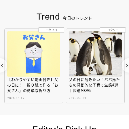
Trend
今日のトレンド
コクリコ
コクリコ
【わかりやすい動画付き】父
父の日に読みたい！パパ鳥た
の日に！ 折り紙で作る「お
ちの感動的な子育て生態4選
父さん」の簡単な折り方
｜図鑑MOVE
2026.05.17
2025.06.13