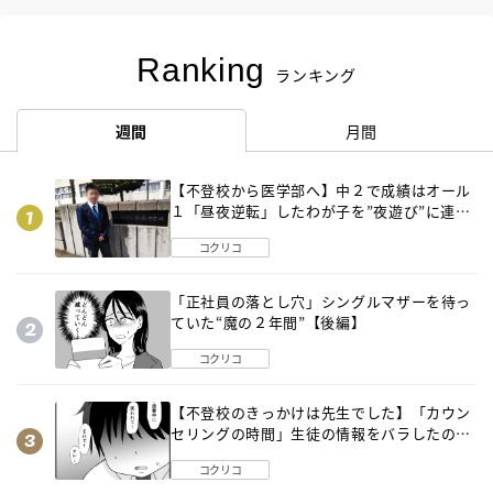
Ranking
ランキング
週間
月間
【不登校から医学部へ】中２で成績はオール
１「昼夜逆転」したわが子を”夜遊び”に連れ
出した母の気づき
コクリコ
「正社員の落とし穴」シングルマザーを待っ
ていた“魔の２年間”【後編】
コクリコ
【不登校のきっかけは先生でした】「カウン
セリングの時間」生徒の情報をバラしたの
は…《第２話》
コクリコ