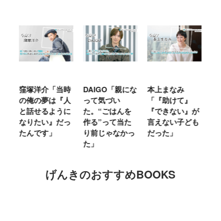
窪塚洋介「当時
DAIGO「親にな
本上まなみ
千
る
の俺の夢は『人
って気づい
「『助けて』
育
ミ
と話せるように
た。“ごはんを
『できない』が
ヤ
」
なりたい』だっ
作る”って当た
言えない子ども
る
たんです」
り前じゃなかっ
だった」
た
た」
げんきのおすすめBOOKS