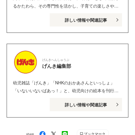
るかたわら、その専門性を活かし、子育ての楽しさや子
どもへの向き合い方などをメディアなどで発信。全国で
詳しい情報や関連記事
の講演は年間50回以上。 他園で保育内容へのアドバイス
を行う「顧問保育士」など、保育士の活躍分野を広げる
取り組みにも積極的に参加している。 ちょっと笑えて、
かわいらしい子どもの日常についてのつぶやきが好評を
博し、X（旧Twitter）フォロワー数は62万人を超える。子
げんきへんしゅうぶ
育てのハウツーを発信しているYouTubeも大人気。 著書
げんき編集部
は『子どもに伝わるスゴ技大全 カリスマ保育士てぃ先
生の子育てで困ったら、これやってみ！』（ダイヤモン
幼児雑誌「げんき」「NHKのおかあさんといっしょ」
ド社）、『ほぉ…、ここがちきゅうのほいくえんか。』
「いないいないばあっ！」と、幼児向けの絵本を刊行し
（ベストセラーズ）、コミックほか多数。 Twitter：
ている講談社げんき編集部のサイトです。１・２・３歳
@_HappyBoy Instagram：＠tsenseidayo YouTube
詳しい情報や関連記事
のお子さんがいるパパ・ママを中心に、おもしろくて役
Amebaブログ
に立つ子育てや絵本の情報が満載！ Instagram :
genki_magazine Twitter : @kodanshagenki LINE :
@genki
ブックマーク
share