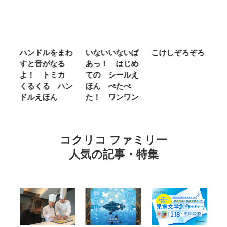
ム
ハンドルをまわ
いないいないば
こけしぞろぞろ
Ｍ
せ
すと音がなる
あっ！ はじめ
Ｌ
ほ
よ！ トミカ
ての シールえ
Ｍ
くるくる ハン
ほん ぺたぺ
し
ドルえほん
た！ ワンワン
に
コクリコ ファミリー
人気の記事・特集