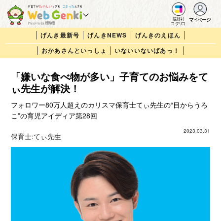
マイページ
講談社
コクリコ
げんき最新号
げんきNEWS
げんきのえほん
おかあさんといっしょ
いないいないばあっ！
「嫌いな食べ物が多い」子育てのお悩みをて
ぃ先生が解決！
フォロワー80万人超えのカリスマ保育士てぃ先生の“目からうろ
こ”の育児アイディア第28回
2023.03.31
保育士:
てぃ先生