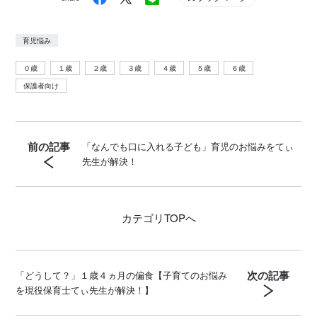
育児悩み
０歳
１歳
２歳
３歳
４歳
５歳
６歳
保護者向け
前の記事
「なんでも口に入れる子ども」育児のお悩みをてぃ
先生が解決！
カテゴリ
TOPへ
次の記事
「どうして？」１歳４ヵ月の偏食【子育てのお悩み
を現役保育士てぃ先生が解決！】