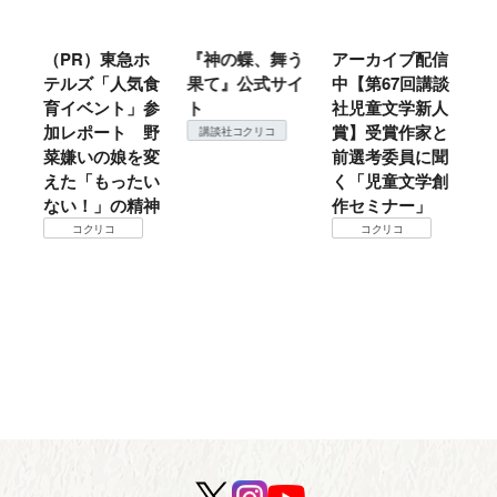
ル
（PR）東急ホ
『神の蝶、舞う
アーカイブ配信
仙
テルズ「人気食
果て』公式サイ
中【第67回講談
地
育イベント」参
ト
社児童文学新人
暖
加レポート 野
賞】受賞作家と
こ
講談社コクリコ
菜嫌いの娘を変
前選考委員に聞
て
えた「もったい
く「児童文学創
ない！」の精神
作セミナー」
コクリコ
コクリコ