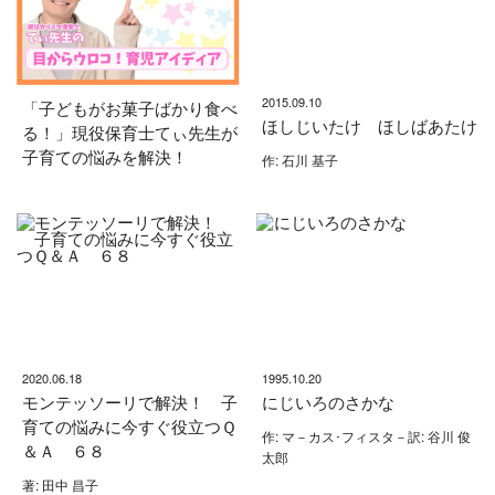
2015.09.10
「子どもがお菓子ばかり食べ
ほしじいたけ ほしばあたけ
る！」現役保育士てぃ先生が
子育ての悩みを解決！
作: 石川 基子
2020.06.18
1995.10.20
モンテッソーリで解決！ 子
にじいろのさかな
育ての悩みに今すぐ役立つＱ
作: マ－カス･フィスタ－訳: 谷川 俊
＆Ａ ６８
太郎
著: 田中 昌子