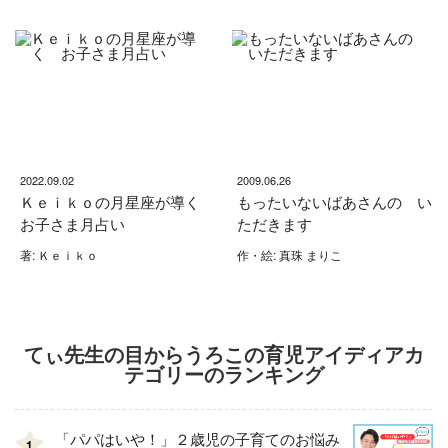
2022.09.02
2009.06.26
Ｋｅｉｋｏの月星座が導く
もったいないばあさんの い
お子さま月占い
ただきます
著: Ｋｅｉｋｏ
作・絵: 真珠 まりこ
てぃ先生の目からうろこの育児アイディアカ
テゴリーのランキング
「パパはいや！」２歳児の子育てのお悩み
1