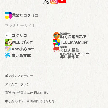
講談社コクリコ
ファミリーサイト
講談社の
コクリコ
動く図鑑MOVE
WEB げんき
TELEMAGA.net
講談社
Aneひめ.net
えほん通信
はやみねかおる FAN CLUB
青い鳥文庫
赤い夢学園
ボンボンアカデミー
ディズニーファン
講談社の学習まんが 日本の歴史
本とあそぼう 全国訪問おはなし隊