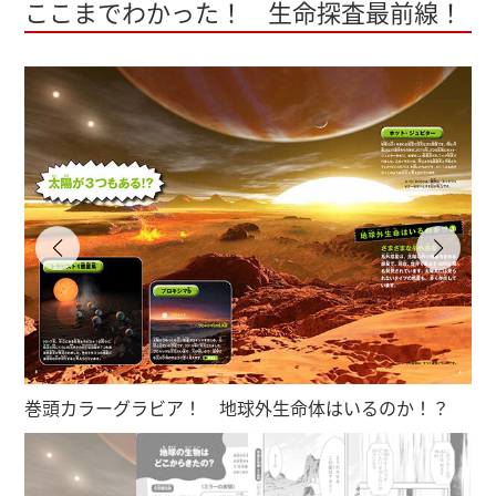
ここまでわかった！ 生命探査最前線！
巻頭カラーグラビア！ 地球外生命体はいるのか！？
コ