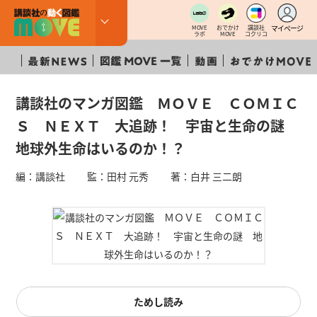
マイページ
MOVE
おでかけ
講談社
ラボ
MOVE
コクリコ
講談社のマンガ図鑑 ＭＯＶＥ ＣＯＭＩＣ
Ｓ ＮＥＸＴ 大追跡！ 宇宙と生命の謎
地球外生命はいるのか！？
編：講談社 監：田村 元秀 著：白井 三二朗
ためし読み