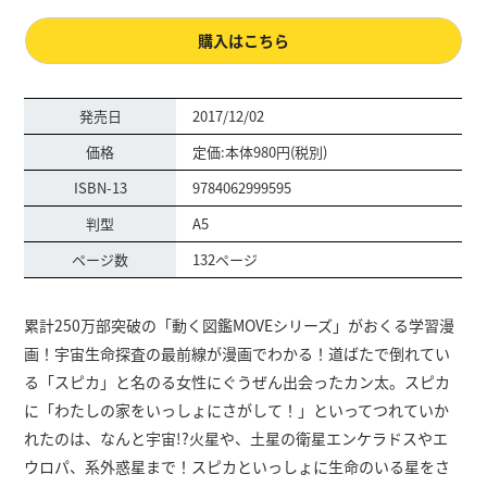
購入はこちら
発売日
2017/12/02
価格
定価:本体980円(税別)
ISBN-13
9784062999595
判型
A5
ページ数
132ページ
累計250万部突破の「動く図鑑MOVEシリーズ」がおくる学習漫
画！宇宙生命探査の最前線が漫画でわかる！道ばたで倒れてい
る「スピカ」と名のる女性にぐうぜん出会ったカン太。スピカ
に「わたしの家をいっしょにさがして！」といってつれていか
れたのは、なんと宇宙!?火星や、土星の衛星エンケラドスやエ
ウロパ、系外惑星まで！スピカといっしょに生命のいる星をさ