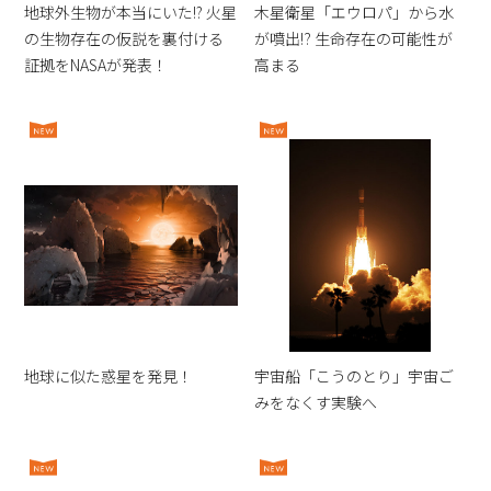
地球外生物が本当にいた!? 火星
木星衛星「エウロパ」から水
の生物存在の仮説を裏付ける
が噴出⁉︎ 生命存在の可能性が
証拠をNASAが発表！
高まる
地球に似た惑星を発見！
宇宙船「こうのとり」宇宙ご
みをなくす実験へ