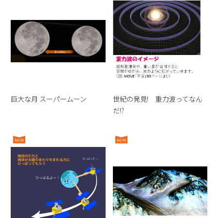
巨大な月 スーパームーン
世紀の発見! 重力波ってなん
だ!?