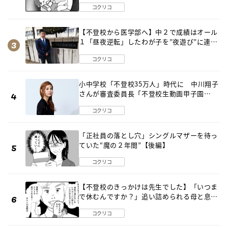
コクリコ
【不登校から医学部へ】中２で成績はオール
１「昼夜逆転」したわが子を”夜遊び”に連れ
出した母の気づき
コクリコ
小中学校「不登校35万人」時代に 中川翔子
さんが審査委員長「不登校生動画甲子園
2026」が開催
コクリコ
「正社員の落とし穴」シングルマザーを待っ
ていた“魔の２年間”【後編】
コクリコ
【不登校のきっかけは先生でした】「いつま
で休むんですか？」追い詰められる母と息子
《第６話》
コクリコ