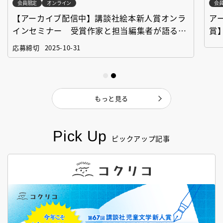
会員限定
オンライン
会
【アーカイブ配信中】講談社絵本新人賞オンラ
ア
インセミナー 受賞作家と担当編集者が語る
賞
「絵本創作実践講座」
作
応募締切
2025-10-31
もっと見る
Pick Up
ピックアップ記事