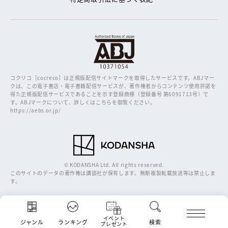
コクリコ［cocreco］は正規版配信サイトマークを取得したサービスです。
ABJマー
クは、この電子書店・電子書籍配信サービスが、著作権者からコンテンツ使用許諾を
得た正規版配信サービスであることを示す登録商標（登録番号 第6091713号）で
す。ABJマークについて、詳しくはこちらを御覧ください。
https://aebs.or.jp/
© KODANSHA Ltd. All rights reserved.
このサイトのデータの著作権は講談社が保有します。無断複製転載放送等は禁止しま
す。
イベント
ジャンル
ランキング
検索
プレゼント