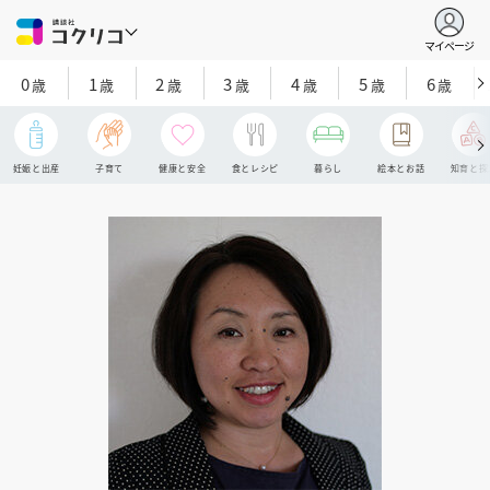
マイページ
0
1
2
3
4
5
6
歳
歳
歳
歳
歳
歳
歳
妊娠と出産
子育て
健康と安全
食とレシピ
暮らし
絵本とお話
知育と探