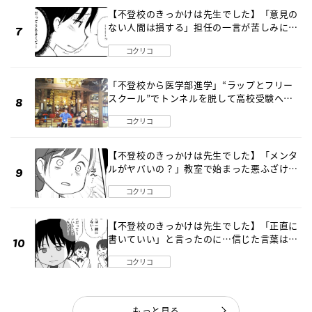
【不登校のきっかけは先生でした】「意見の
ない人間は損する」担任の一言が苦しみに…
《第１話》
コクリコ
「不登校から医学部進学」“ラップとフリー
スクール”でトンネルを脱して高校受験へ
〔元野球少年の実話〕
コクリコ
【不登校のきっかけは先生でした】「メンタ
ルがヤバいの？」教室で始まった悪ふざけ
《第３話》
コクリコ
【不登校のきっかけは先生でした】「正直に
書いていい」と言ったのに…信じた言葉は噓
だった《第４話》
コクリコ
もっと見る