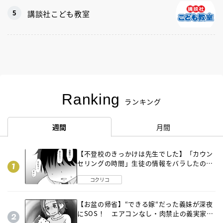
講談社こども教室
Ranking
ランキング
週間
月間
【不登校のきっかけは先生でした】「カウン
セリングの時間」生徒の情報をバラしたの
は…《第２話》
コクリコ
【お盆の帰省】“できる嫁“だった義妹が深夜
にSOS！ エアコンなし・肉禁止の義実家ル
ールに変化が…〈後編〉