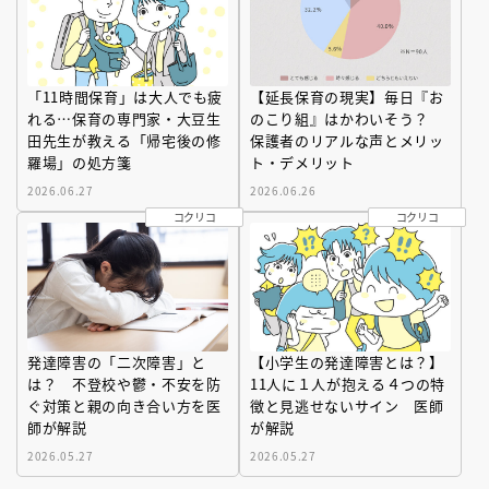
「11時間保育」は大人でも疲
【延長保育の現実】毎日『お
れる…保育の専門家・大豆生
のこり組』はかわいそう？
田先生が教える「帰宅後の修
保護者のリアルな声とメリッ
羅場」の処方箋
ト・デメリット
2026.06.27
2026.06.26
コクリコ
コクリコ
発達障害の「二次障害」と
【小学生の発達障害とは？】
は？ 不登校や鬱・不安を防
11人に１人が抱える４つの特
ぐ対策と親の向き合い方を医
徴と見逃せないサイン 医師
師が解説
が解説
2026.05.27
2026.05.27