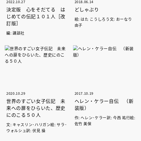
2022.10.27
2018.06.14
決定版 心をそだてる は
どしゃぶり
じめての伝記１０１人［改
絵: はた こうしろう文: おーなり
訂版］
由子
編: 講談社
2020.10.29
2017.10.19
世界のすごい女子伝記 未
ヘレン・ケラー自伝 （新
来への扉をひらいた、歴史
装版）
にのこる５０人
作: ヘレン･ケラー訳: 今西 祐行絵:
佐竹 美保
文: キャスリン･ハリガン絵: サラ･
ウォルシュ訳: 伏見 操