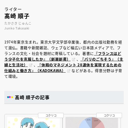
ライター
髙崎 順子
たかさき じゅんこ
Junko Takasaki
1974年東京生まれ。東京大学文学部卒業後、都内の出版社勤務を経
て渡仏。書籍や新聞雑誌、ウェブなど幅広い日本語メディアで、フ
ランスの文化・社会を題材に寄稿している。著書に
『フランスはど
う少子化を克服したか』（新潮新書）
、
『パリのごちそう』（主
婦と生活社）
、
『休暇のマネジメント 28連休を実現するための
仕組みと働き方』（KADOKAWA）
などがある。得意分野は子育
て環境。
髙崎 順子の記事
コクリコ
コクリコ