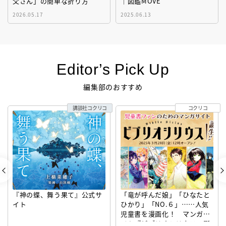
父さん」の簡単な折り方
｜図鑑MOVE
2026.05.17
2025.06.13
Editor’s Pick Up
編集部のおすすめ
講談社コクリコ
コクリコ
『神の蝶、舞う果て』公式サ
「竜が呼んだ娘」「ひなたと
イト
ひかり」「NO.６」……人気
児童書を漫画化！ マンガサ
イト『ビブリオシリウス』誕