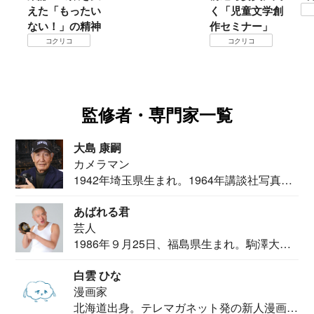
えた「もったい
く「児童文学創
ない！」の精神
作セミナー」
コクリコ
コクリコ
監修者・専門家一覧
大島 康嗣
カメラマン
1942年埼玉県生まれ。1964年講談社写真部
カメ...
あばれる君
芸人
1986年９月25日、福島県生まれ。駒澤大学
法学部...
白雲 ひな
漫画家
北海道出身。テレマガネット発の新人漫画