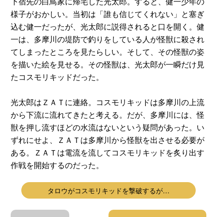
下宿先の白鳥家に帰宅した光太郎。すると、健一少年の
様子がおかしい。当初は「誰も信じてくれない」と塞ぎ
込む健一だったが、光太郎に説得されると口を開く。健
一は、多摩川の堤防で釣りをしている人が怪獣に殺され
てしまったところを見たらしい。そして、その怪獣の姿
を描いた絵を見せる。その怪獣は、光太郎が一瞬だけ見
たコスモリキッドだった。
光太郎はＺＡＴに連絡。コスモリキッドは多摩川の上流
から下流に流れてきたと考える。だが、多摩川には、怪
獣を押し流すほどの水流はないという疑問があった。い
ずれにせよ、ＺＡＴは多摩川から怪獣を出させる必要が
ある。ＺＡＴは電流を流してコスモリキッドを炙り出す
作戦を開始するのだった。
タロウがコスモリキッドを撃破するが…