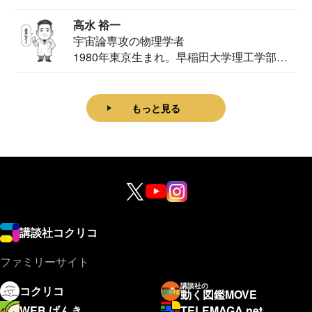
家。2020...
高水 裕一
宇宙論専攻の物理学者
1980年東京生まれ。早稲田大学理工学部物
理学科卒...
もっと見る
講談社コクリコ
ファミリーサイト
講談社の
コクリコ
動く図鑑MOVE
WEB げんき
TELEMAGA.net