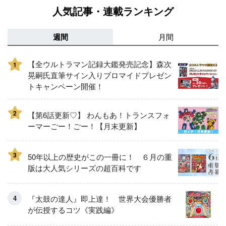
人気記事・連載ランキング
週間
月間
【全ウルトラマン記録大鑑発売記念】森次
1
晃嗣氏直筆サイン入りブロマイドプレゼン
トキャンペーン開催！
2
【第6話更新♡】 わんもあ！トランスフォ
ーマーごー！ごー！【月末更新】
3
50年以上の歴史がこの一冊に！ ６月の重
版は大人気シリーズの超百科です
『太鼓の達人』即上達！ 世界大会優勝者
が伝授するコツ《実践編》