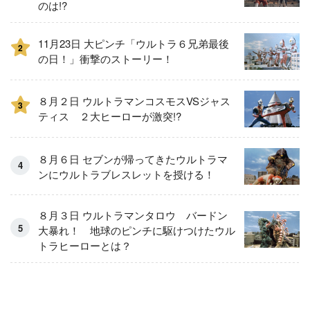
のは!?
11月23日 大ピンチ「ウルトラ６兄弟最後
2
の日！」衝撃のストーリー！
８月２日 ウルトラマンコスモスVSジャス
3
ティス ２大ヒーローが激突!?
８月６日 セブンが帰ってきたウルトラマ
ンにウルトラブレスレットを授ける！
８月３日 ウルトラマンタロウ バードン
大暴れ！ 地球のピンチに駆けつけたウル
トラヒーローとは？