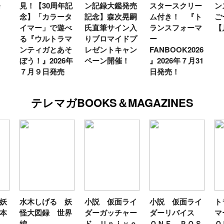
発
見！【30周年記
ン記録大鑑発売
スタースクリー
ン
念】「カラータ
記念】森次晃嗣
ム付き！ 『ト
ご
イマー」で遊べ
氏直筆サイン入
ランスフォーマ
【
る『ウルトラマ
りブロマイドプ
ー
ンティガとあそ
レゼントキャン
FANBOOK2026
ぼう！』2026年
ペーン開催！
』2026年７月31
７月９日発売
日発売！
テレマガBOOKS＆MAGAZINES
妖
水木しげる 妖
小説 仮面ライ
小説 仮面ライ
ト
本
怪大図録 世界
ダーガッチャー
ダーリバイス
マ
編
ド Ｕｎｉｖｅ
ＯＮＥ ＰＯＳ
Ｏ