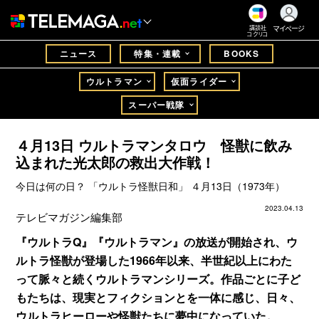
マイページ
講談社
コクリコ
ニュース
特集・連載
BOOKS
ウルトラマン
仮面ライダー
スーパー戦隊
４月13日 ウルトラマンタロウ 怪獣に飲み
込まれた光太郎の救出大作戦！
今日は何の日？ 「ウルトラ怪獣日和」 ４月13日（1973年）
2023.04.13
テレビマガジン編集部
『ウルトラQ』『ウルトラマン』の放送が開始され、ウ
ルトラ怪獣が登場した1966年以来、半世紀以上にわた
って脈々と続くウルトラマンシリーズ。作品ごとに子ど
もたちは、現実とフィクションとを一体に感じ、日々、
ウルトラヒーローや怪獣たちに夢中になっていた。