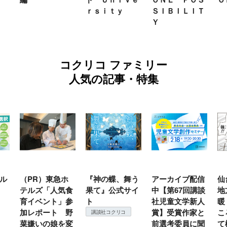
ｒｓｉｔｙ
ＳＩＢＩＬＩＴ
Ｙ
コクリコ ファミリー
人気の記事・特集
ル
（PR）東急ホ
『神の蝶、舞う
アーカイブ配信
仙
テルズ「人気食
果て』公式サイ
中【第67回講談
地
育イベント」参
ト
社児童文学新人
暖
加レポート 野
賞】受賞作家と
こ
講談社コクリコ
菜嫌いの娘を変
前選考委員に聞
て