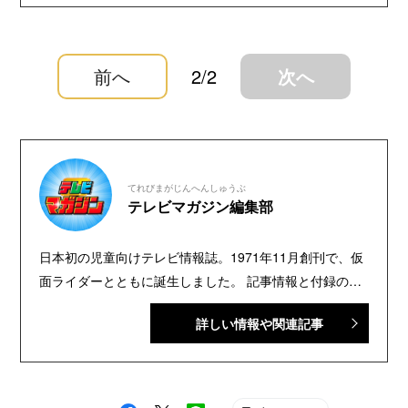
前へ
2/2
次へ
てれびまがじんへんしゅうぶ
テレビマガジン編集部
日本初の児童向けテレビ情報誌。1971年11月創刊で、仮
面ライダーとともに誕生しました。 記事情報と付録の詳
細は、YouTubeの『テレビマガジン 公式動画チャンネ
詳しい情報や関連記事
ル』で配信中。講談社発行の幼年・児童・少年・少女向
け雑誌の中では、『なかよし』『たのしい幼稚園』『週
刊少年マガジン』『別冊フレンド』に次いで歴史が長い
雑誌です。 【SNS】 X（旧Twitter）：@tele_maga