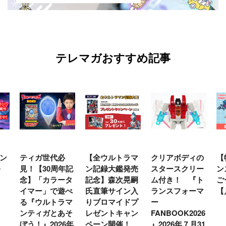
テレマガおすすめ記事
ガ世代必
【全ウルトラマ
クリアボディの
【特別編】ト
【30周年記
ン記録大鑑発売
スタースクリー
ンスフォーマ
「カラータ
記念】森次晃嗣
ム付き！ 『ト
ごー！ごー！
ー」で遊べ
氏直筆サイン入
ランスフォーマ
【月イチ更新
ウルトラマ
りブロマイドプ
ー
ィガとあそ
レゼントキャン
FANBOOK2026
』2026年
ペーン開催！
』2026年７月31