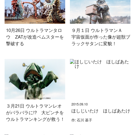
10月26日 ウルトラマンタロ
９月１日 ウルトラマンＡ
ウ ZATが改造ベムスターを
宇宙仮面が作った像が超獣ブ
撃破する
ラックサタンに変貌！
2015.09.10
３月21日 ウルトラマンレオ
ほしじいたけ ほしばあたけ
がバラバラに!? 大ピンチを
ウルトラマンキングが救う！
作: 石川 基子