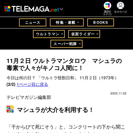
マイページ
講談社
コクリコ
ニュース
特集・連載
BOOKS
ウルトラマン
仮面ライダー
スーパー戦隊
11月２日 ウルトラマンタロウ マシュラの
毒素で人々がキノコ人間に！
今日は何の日？ 「ウルトラ怪獣日和」 11月２日（1973年）
(2/2)
1ページ目に戻る
2023.11.02
テレビマガジン編集部
マシュラが大介を利用する！
「干からびて死にそう」と、コンクリートの下から聞こ