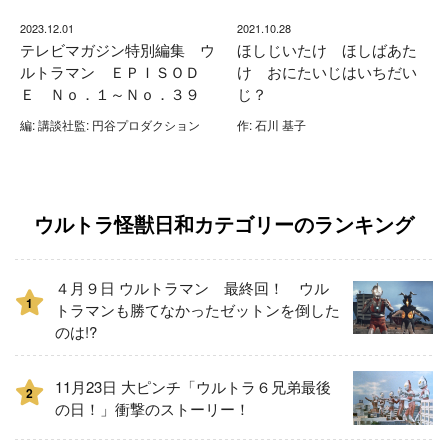
2023.12.01
2021.10.28
テレビマガジン特別編集 ウ
ほしじいたけ ほしばあた
ルトラマン ＥＰＩＳＯＤ
け おにたいじはいちだい
Ｅ Ｎｏ．１～Ｎｏ．３９
じ？
編: 講談社監: 円谷プロダクション
作: 石川 基子
ウルトラ怪獣日和カテゴリーのランキング
４月９日 ウルトラマン 最終回！ ウル
1
トラマンも勝てなかったゼットンを倒した
のは!?
11月23日 大ピンチ「ウルトラ６兄弟最後
2
の日！」衝撃のストーリー！