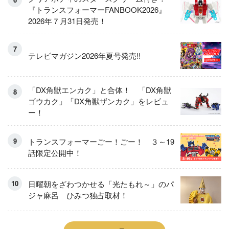
『トランスフォーマーFANBOOK2026』
2026年７月31日発売！
テレビマガジン2026年夏号発売!!
「DX角獣エンカク」と合体！ 「DX角獣
ゴウカク」「DX角獣ザンカク」をレビュ
ー！
トランスフォーマーごー！ごー！ ３～19
話限定公開中！
日曜朝をざわつかせる「光たもれ～」のパ
ジャ麻呂 ひみつ独占取材！