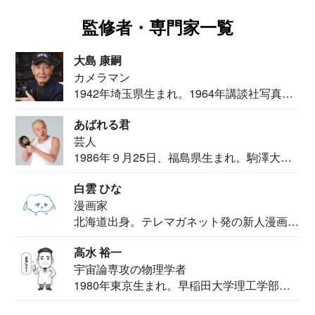
監修者・専門家一覧
大島 康嗣
カメラマン
1942年埼玉県生まれ。1964年講談社写真部
カメ...
あばれる君
芸人
1986年９月25日、福島県生まれ。駒澤大学
法学部...
白雲 ひな
漫画家
北海道出身。テレマガネット発の新人漫画
家。2020...
高水 裕一
宇宙論専攻の物理学者
1980年東京生まれ。早稲田大学理工学部物
理学科卒...