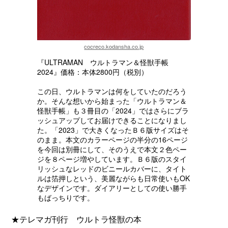
cocreco.kodansha.co.jp
『ULTRAMAN ウルトラマン＆怪獣手帳
2024』価格：本体2800円（税別）
この日、ウルトラマンは何をしていたのだろう
か。そんな想いから始まった「ウルトラマン＆
怪獣手帳」も３冊目の「2024」ではさらにブラ
ッシュアップしてお届けできることになりまし
た。「2023」で大きくなったＢ６版サイズはそ
のまま。本文のカラーページの半分の16ページ
を今回は別冊にして、そのうえで本文２色ペー
ジを８ページ増やしています。Ｂ６版のスタイ
リッシュなレッドのビニールカバーに、タイト
ルは箔押しという、美麗ながらも日常使いもOK
なデザインです。ダイアリーとしての使い勝手
もばっちりです。
★テレマガ刊行 ウルトラ怪獣の本