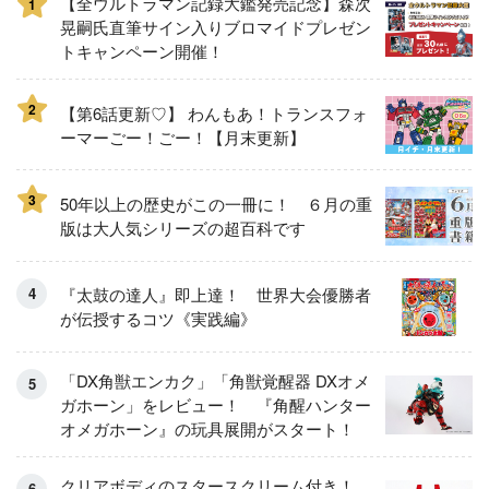
【全ウルトラマン記録大鑑発売記念】森次
1
晃嗣氏直筆サイン入りブロマイドプレゼン
トキャンペーン開催！
2
【第6話更新♡】 わんもあ！トランスフォ
ーマーごー！ごー！【月末更新】
3
50年以上の歴史がこの一冊に！ ６月の重
版は大人気シリーズの超百科です
『太鼓の達人』即上達！ 世界大会優勝者
が伝授するコツ《実践編》
「DX角獣エンカク」「角獣覚醒器 DXオメ
ガホーン」をレビュー！ 『角醒ハンター
オメガホーン』の玩具展開がスタート！
クリアボディのスタースクリーム付き！