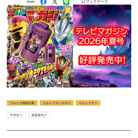
ブックマーク
share
Instagram：＠tele_maga
ウルトラ怪獣日和
ウルトラマンタロウ
ウルトラマン
中学生〜
保護者向け