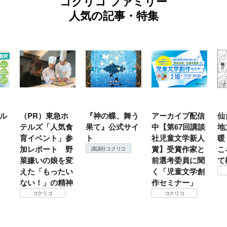
コクリコ ファミリー
人気の記事・特集
PR）東急ホ
『神の蝶、舞う
アーカイブ配信
仙台の冬は
ルズ「人気食
果て』公式サイ
中【第67回講談
地方では温
イベント」参
ト
社児童文学新人
暖？ 本当
レポート 野
賞】受賞作家と
ころは仙台
講談社コクリコ
嫌いの娘を変
前選考委員に聞
て検証すべ
た「もったい
く「児童文学創
コクリコ
い！」の精神
作セミナー」
コクリコ
コクリコ