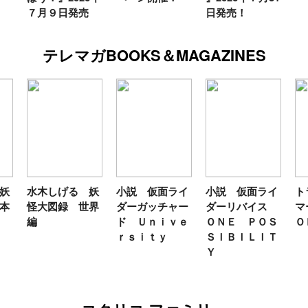
９日発売
日発売！
テレマガBOOKS＆MAGAZINES
しげる 妖
小説 仮面ライ
小説 仮面ライ
トランスフォ
図録 世界
ダーガッチャー
ダーリバイス
マーＦＡＮＢ
ド Ｕｎｉｖｅ
ＯＮＥ ＰＯＳ
ＯＫ２０２６
ｒｓｉｔｙ
ＳＩＢＩＬＩＴ
Ｙ