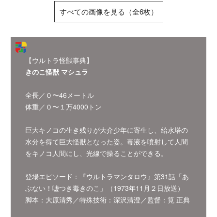
すべての画像を見る（全6枚）
【ウルトラ怪獣事典】
きのこ怪獣 マシュラ
全長／０〜46メートル
体重／０〜１万4000トン
巨大キノコの生き残りが大介少年に寄生し、給水塔の
水分を得て巨大怪獣となった姿。毒液を噴射して人間
をキノコ人間にし、光線で操ることができる。
登場エピソード：『ウルトラマンタロウ』第31話「あ
ぶない！嘘つき毒きのこ」（1973年11月２日放送）
脚本：大原清秀／特殊技術：深沢清澄／監督：筧 正典