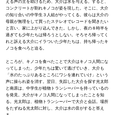
える声の主を助けるため、大介は水を与える。すると、
コンクリートが割れキノコが姿を現した。そこに、大介
の知り合いの中学生３人組がやってくる。彼らは大介の
母親が無理をして買ったステレオでレコードを聞きたい
と言い、家に上がり込んできた。しかし、夜の８時半を
過ぎても少年たちは帰ろうとしない。そろそろ帰ってく
れと訴える大介にイラついた少年たちは、持ち帰ったキ
ノコを食べろと迫る。
ところが、キノコを食べたことで大介はキノコ人間にな
ってしまった。少年たちは驚いて逃げていき、大介も
「水のたっぷりあるところにワシを連れていけ」という
声に操られ姿を消す。翌日、失踪した大介を探す光太郎
と南原は、中学生が植物トランシーバーを持っているの
を発見。大介がキノコ人間になってしまったことを知
る。光太郎は、植物トランシーバーで大介と会話。場所
をたずねる光太郎に対し、大介は水の音がすると答え
る。