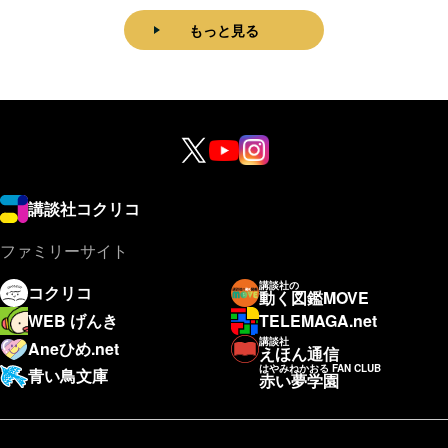
もっと見る
講談社コクリコ
ファミリーサイト
講談社の
コクリコ
動く図鑑MOVE
WEB げんき
TELEMAGA.net
講談社
Aneひめ.net
えほん通信
はやみねかおる FAN CLUB
青い鳥文庫
赤い夢学園