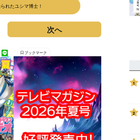
操られたユシマ博士！
次へ
ブックマーク
1
2