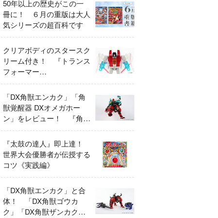
50年以上の歴史がこの一
冊に！ ６月の重版は大人
気シリーズの超百科です
クリアボディのスタースク
リーム付き！ 『トランス
フォーマー
FANBOOK2026』2026年
７月31日発売！
「DX角獣エンカク」「角
獣覚醒器 DXオメガホー
ン」をレビュー！ 『角醒
ハンター オメガホーン』
の玩具展開がスタート！
『太鼓の達人』即上達！
世界大会優勝者が伝授する
コツ《実践編》
「DX角獣エンカク」と合
体！ 「DX角獣ゴウカ
ク」「DX角獣ザンカク」