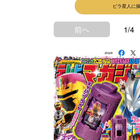
ビラ星人に
前へ
1/4
share