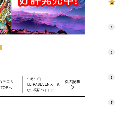
3
4
5
6
10月19日
カテゴリ
次の記事
ULTRASEVEN X 危
TOPへ
ない高額バイトに若
者が殺到！ 暗躍す
るマーキンド星人の
7
目的は？