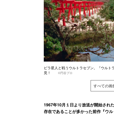
ビラ星人と戦うウルトラセブン。『ウルト
見！
©円谷プロ
すべての画
1967年10月１日より放送が開始さ
存在であることが多かった前作『ウル