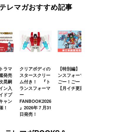
テレマガおすすめ記事
トラマ
クリアボディの
【特別編】トラ
【第6話更新
鑑発売
スタースクリー
ンスフォーマー
♡】 わんもあ！
次晃嗣
ム付き！ 『ト
ごー！ごー！
トランスフォー
イン入
ランスフォーマ
【月イチ更新】
マーごー！ご
イドプ
ー
ー！【月末更
キャン
FANBOOK2026
新】
催！
』2026年７月31
日発売！