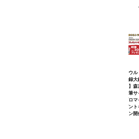
仮面ライダー誕
テレビマガジン
ティガ世代必
【全ウル
生55周年記
2026年夏号発
見！【30周年記
ン記録大
念！ 仮面ライ
売!!
念】「カラータ
記念】森
ダー１号＝本郷
イマー」で遊べ
氏直筆サ
猛を演じた藤岡
る『ウルトラマ
りブロマ
弘、氏特別イン
ンティガとあそ
レゼント
タビュー
ぼう！』2026年
ペーン開
７月９日発売