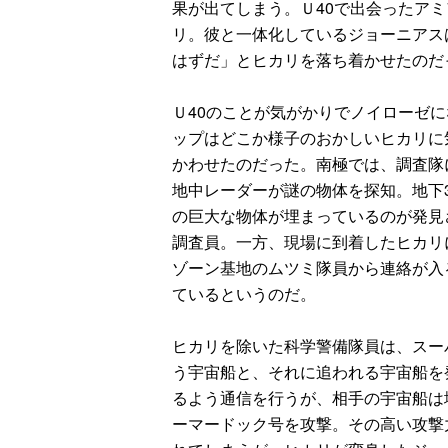
果が出てしまう。Ｕ40で出会ったア
リ。彼と一体化しているジョーニアス
はずだ」とヒカリを落ち着かせたのだ
Ｕ40のことが気がかりでノイローゼ
ップはどこか様子のおかしいヒカリに
かわせたのだった。南極では、調査隊
地中レーダーが謎の物体を探知。地下3
の巨大な物体が埋まっているのが発見
調査員。一方、現場に到着したヒカリ
ゾーン基地のムツミ隊員から連絡が入
ているというのだ。
ヒカリを除いた科学警備隊員は、スー
う宇宙船と、それに追われる宇宙船を
るよう通信を行うが、相手の宇宙船は
ーマードック号を攻撃。その高い攻撃