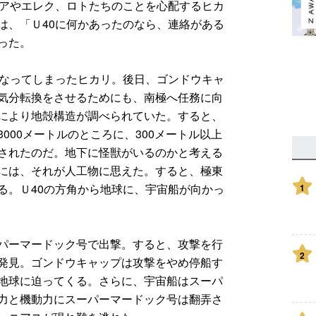
ミアやエレク、ロトたちのことを心配するヒカ
は、「Ｕ40に何かあったのなら、連絡がある
った。
になってしまったヒカリ。後日、ゴンドウキャ
気分転換をさせるためにも、南極へ任務に向
により地殻構造が調べられていた。すると、
000メートルのところに、300メートル以上
されたのだ。地下に怪獣がいるのかと考える
には、それが人工物に思えた。すると、極東
る。Ｕ40の方角から地球に、宇宙船が向かっ
1
パーマードック号で出撃。すると、攻撃を行
2
発見。ゴンドウキャップは攻撃をやめ停船す
地球に迫ってくる。さらに、宇宙船はスーパ
力と機動力にスーパーマードック号は翻弄さ