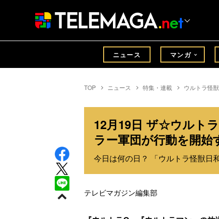
ニュース
マンガ
TOP
ニュース
特集・連載
ウルトラ怪獣
12月19日 ザ☆ウル
ラー軍団が行動を開始
今日は何の日？ 「ウルトラ怪獣日和」
テレビマガジン編集部