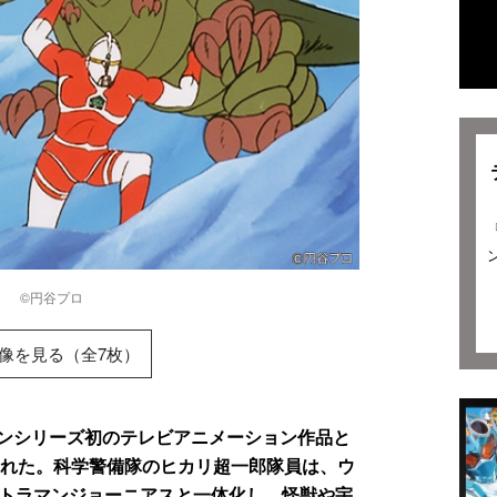
アス
©円谷プロ
像を見る（全7枚）
ンシリーズ初のテレビアニメーション作品と
された。科学警備隊のヒカリ超一郎隊員は、ウ
ルトラマンジョーニアスと一体化し、怪獣や宇