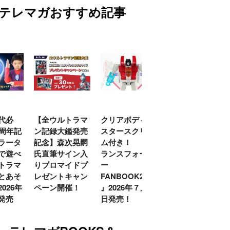
テレマガおすすめ記事
代必
【全ウルトラマ
クリアボディの
【特別編】トラ
0周年記
ン記録大鑑発売
スタースクリー
ンスフォーマー
ラータ
記念】森次晃嗣
ム付き！ 『ト
ごー！ごー！
で遊べ
氏直筆サイン入
ランスフォーマ
【月イチ更新】
トラマ
りブロマイドプ
ー
とあそ
レゼントキャン
FANBOOK2026
026年
ペーン開催！
』2026年７月31
発売
日発売！