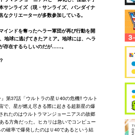
本サンライズ（現・サンライズ、バンダイナ
名なクリエーターが多数参加している。
マインドを奪ったヘラー軍団が再び行動を開
け、地球に逃げてきたアミア。地球には、ヘラ
が存在するらしいのだが……。
？
ン』第37話「ウルトラの星Ｕ40の危機!! ウルト
宙で、星が燃え尽きる際に起きる超新星の爆
されたのはウルトラマンジョーニアスの故郷
のある方角だった。ヒカリは急いでコンピュー
5％の確率で爆発したのはＵ40であるという結