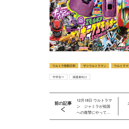
ウルトラ怪獣日和
ザ☆ウルトラマン
ウルトラマ
中学生〜
保護者向け
12月18日 ウルトラマ
前の記事
ン ジャミラが祖国
への復讐にやってく
る！