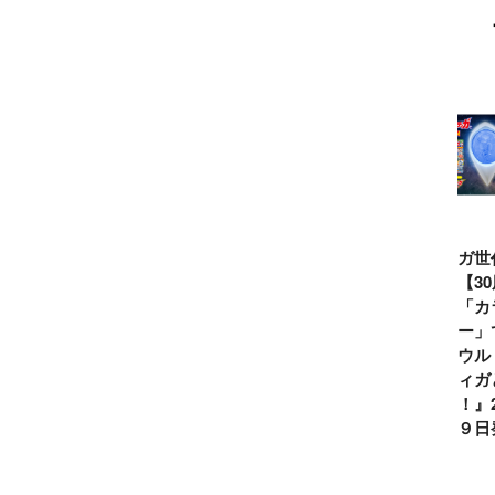
目的は？
ウルトラマンシ
仮面ライダー誕
テレビマガジン
ティガ世
リーズ60周年記
生55周年記
2026年夏号発
見！【3
念！ ウルトラ
念！ 仮面ライ
売!!
念】「カ
セブン＝モロボ
ダー１号＝本郷
イマー」
シ・ダンを演じ
猛を演じた藤岡
る『ウル
た森次晃嗣氏特
弘、氏特別イン
ンティガ
別インタビュー
タビュー
ぼう！』2
７月９日