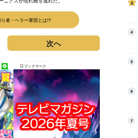
ーニアスが現れ難を逃れた。
3
り者・ヘラー軍団とは!?
4
次へ
5
ブックマーク
6
7