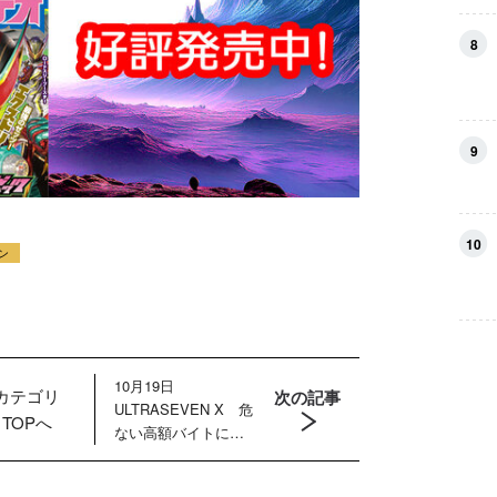
8
9
10
ン
10月19日
カテゴリ
次の記事
ULTRASEVEN X 危
TOPへ
ない高額バイトに若
者が殺到！ 暗躍す
るマーキンド星人の