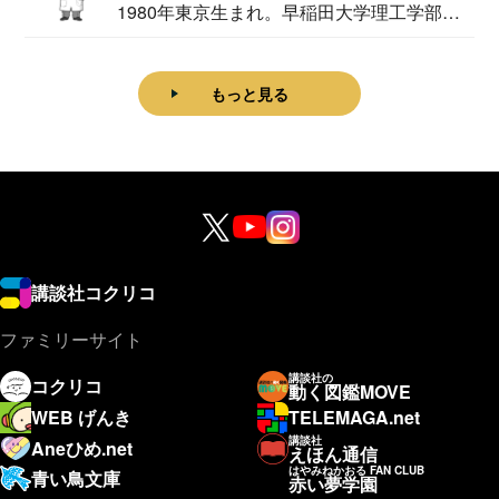
1980年東京生まれ。早稲田大学理工学部物
理学科卒...
もっと見る
講談社コクリコ
ファミリーサイト
講談社の
コクリコ
動く図鑑MOVE
WEB げんき
TELEMAGA.net
講談社
Aneひめ.net
えほん通信
はやみねかおる FAN CLUB
青い鳥文庫
赤い夢学園