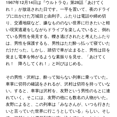
1967年12月14日は『ウルトラＱ』第28話「あけてく
れ！」が放送された日です。一平を置いて、夜のドライ
ブに出かけた万城目と由利子。ふたりは電話や締め切
り、交通地獄など、嫌なもののない世界に行きたいと軽
い現実逃避をしながらドライブを楽しんでいると、倒れ
ている男性を発見する。轢き逃げされたと考えたふたり
は、男性を保護するも、男性はただ酔っ払って寝ていた
だけだった。しかし、踏切で車が止まると、男性は目を
覚まし電車を怖がるような素振りを見せ、「あけてく
れ！ 降ろしてくれ！」と叫びはじめる。
その男性・沢村は、酔って知らない列車に乗っていた。
車掌に切符の確認をされるが、沢村は切符を持っていな
い。すると、車掌は沢村を、友野という男性のもとに連
れていく。そこには、友野の他にも数名の人物がいた。
友野によると、この列車は「みなさんが、いつも行きた
いと言っていた世界に行こうとしている」らしい。そし