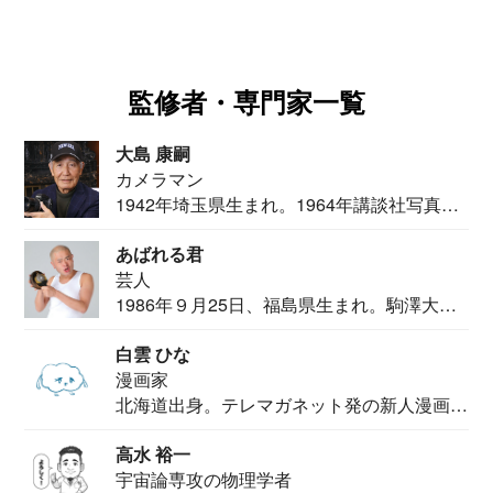
監修者・専門家一覧
大島 康嗣
カメラマン
1942年埼玉県生まれ。1964年講談社写真部
カメ...
あばれる君
芸人
1986年９月25日、福島県生まれ。駒澤大学
法学部...
白雲 ひな
漫画家
北海道出身。テレマガネット発の新人漫画
家。2020...
高水 裕一
宇宙論専攻の物理学者