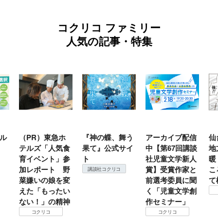
コクリコ ファミリー
人気の記事・特集
ル
（PR）東急ホ
『神の蝶、舞う
アーカイブ配信
仙
テルズ「人気食
果て』公式サイ
中【第67回講談
地
育イベント」参
ト
社児童文学新人
暖
加レポート 野
賞】受賞作家と
こ
講談社コクリコ
菜嫌いの娘を変
前選考委員に聞
て
えた「もったい
く「児童文学創
ない！」の精神
作セミナー」
コクリコ
コクリコ