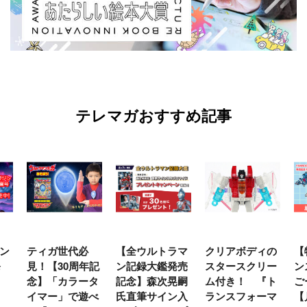
テレマガおすすめ記事
ン
ティガ世代必
【全ウルトラマ
クリアボディの
【
発
見！【30周年記
ン記録大鑑発売
スタースクリー
ン
念】「カラータ
記念】森次晃嗣
ム付き！ 『ト
ご
イマー」で遊べ
氏直筆サイン入
ランスフォーマ
【