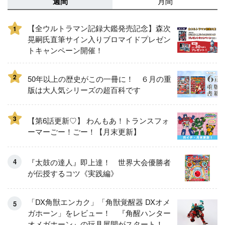
週間
月間
【全ウルトラマン記録大鑑発売記念】森次
1
晃嗣氏直筆サイン入りブロマイドプレゼン
トキャンペーン開催！
2
50年以上の歴史がこの一冊に！ ６月の重
版は大人気シリーズの超百科です
3
【第6話更新♡】 わんもあ！トランスフォ
ーマーごー！ごー！【月末更新】
『太鼓の達人』即上達！ 世界大会優勝者
が伝授するコツ《実践編》
「DX角獣エンカク」「角獣覚醒器 DXオメ
ガホーン」をレビュー！ 『角醒ハンター
オメガホーン』の玩具展開がスタート！