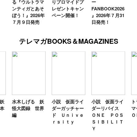
る『ウルトラマ
りブロマイドプ
ー
ンティガとあそ
レゼントキャン
FANBOOK2026
ぼう！』2026年
ペーン開催！
』2026年７月31
７月９日発売
日発売！
テレマガBOOKS＆MAGAZINES
妖
水木しげる 妖
小説 仮面ライ
小説 仮面ライ
ト
本
怪大図録 世界
ダーガッチャー
ダーリバイス
マ
編
ド Ｕｎｉｖｅ
ＯＮＥ ＰＯＳ
Ｏ
ｒｓｉｔｙ
ＳＩＢＩＬＩＴ
Ｙ