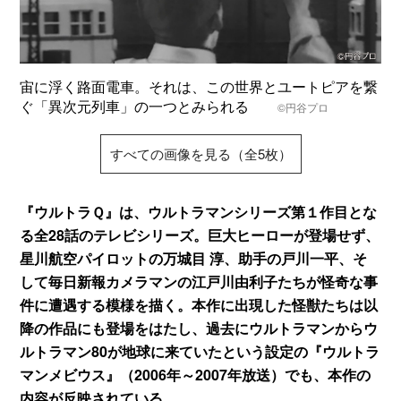
宙に浮く路面電車。それは、この世界とユートピアを繋
ぐ「異次元列車」の一つとみられる
©円谷プロ
すべての画像を見る（全5枚）
『ウルトラＱ』は、ウルトラマンシリーズ第１作目とな
る全28話のテレビシリーズ。巨大ヒーローが登場せず、
星川航空パイロットの万城目 淳、助手の戸川一平、そ
して毎日新報カメラマンの江戸川由利子たちが怪奇な事
件に遭遇する模様を描く。本作に出現した怪獣たちは以
降の作品にも登場をはたし、過去にウルトラマンからウ
ルトラマン80が地球に来ていたという設定の『ウルトラ
マンメビウス』（2006年～2007年放送）でも、本作の
内容が反映されている。