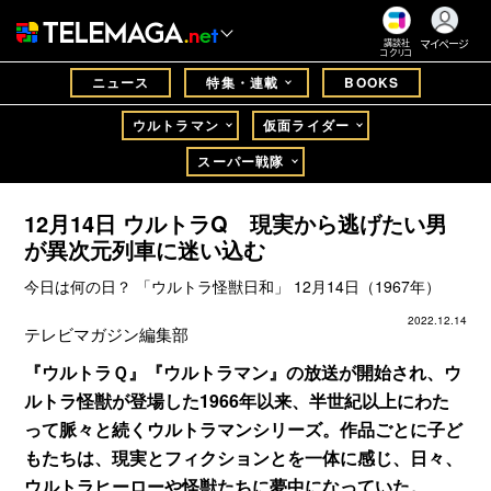
マイページ
講談社
コクリコ
ニュース
特集・連載
BOOKS
ウルトラマン
仮面ライダー
スーパー戦隊
12月14日 ウルトラQ 現実から逃げたい男
が異次元列車に迷い込む
今日は何の日？ 「ウルトラ怪獣日和」 12月14日（1967年）
2022.12.14
テレビマガジン編集部
『ウルトラＱ』『ウルトラマン』の放送が開始され、ウ
ルトラ怪獣が登場した1966年以来、半世紀以上にわた
って脈々と続くウルトラマンシリーズ。作品ごとに子ど
もたちは、現実とフィクションとを一体に感じ、日々、
ウルトラヒーローや怪獣たちに夢中になっていた。